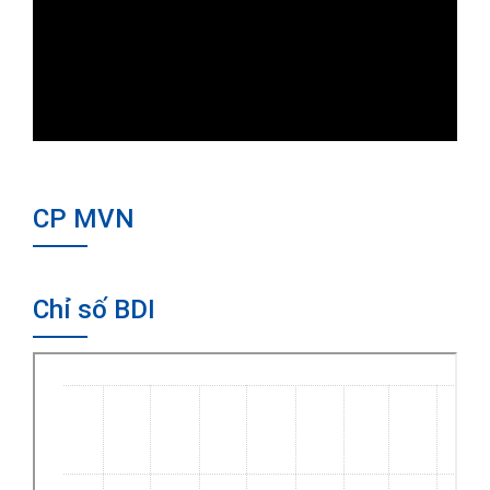
CP MVN
Chỉ số BDI