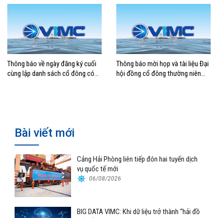
Thông báo về ngày đăng ký cuối
Thông báo mời họp và tài liệu Đại
cùng lập danh sách cổ đông có
hội đồng cổ đông thường niên
quyền tham dự ĐHĐCĐ bất
năm 2024 của Tổng công ty Hàng
thường năm 2024
hải Việt Nam – CTCP
Bài viết mới
Cảng Hải Phòng liên tiếp đón hai tuyến dịch
vụ quốc tế mới
06/08/2026
BIG DATA VIMC: Khi dữ liệu trở thành “hải đồ