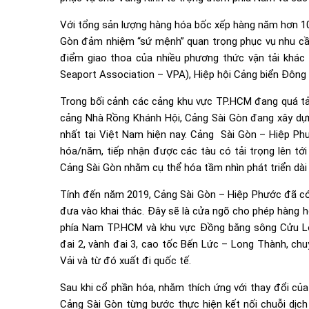
Với tổng sản lượng hàng hóa bốc xếp hàng năm hơn 10 t
Gòn đảm nhiệm “sứ mệnh” quan trọng phục vụ nhu cầu 
điểm giao thoa của nhiều phương thức vận tải khác 
Seaport Association – VPA), Hiệp hội Cảng biển Đông 
Trong bối cảnh các cảng khu vực TP.HCM đang quá tải, 
cảng Nhà Rồng Khánh Hội, Cảng Sài Gòn đang xây dựn
nhất tại Việt Nam hiện nay. Cảng Sài Gòn – Hiệp Phướ
hóa/năm, tiếp nhận được các tàu có tải trọng lên tớ
Cảng Sài Gòn nhằm cụ thể hóa tầm nhìn phát triển dài
Tính đến năm 2019, Cảng Sài Gòn – Hiệp Phước đã có
đưa vào khai thác. Đây sẽ là cửa ngõ cho phép hàng 
phía Nam TP.HCM và khu vực Đồng bằng sông Cửu Lo
đai 2, vành đai 3, cao tốc Bến Lức – Long Thành, ch
Vải và từ đó xuất đi quốc tế.
Sau khi cổ phần hóa, nhằm thích ứng với thay đổi của
Cảng Sài Gòn từng bước thực hiện kết nối chuỗi dịch