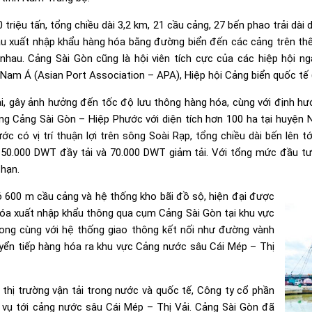
riệu tấn, tổng chiều dài 3,2 km, 21 cầu cảng, 27 bến phao trải dài 
xuất nhập khẩu hàng hóa bằng đường biển đến các cảng trên thế g
nhau. Cảng Sài Gòn cũng là hội viên tích cực của các hiệp hội 
Nam Á (Asian Port Association – APA), Hiệp hội Cảng biển quốc tế (
gây ảnh hưởng đến tốc độ lưu thông hàng hóa, cùng với định hướng 
g Cảng Sài Gòn – Hiệp Phước với diện tích hơn 100 ha tại huyện N
c có vị trí thuận lợi trên sông Soài Rạp, tổng chiều dài bến lên t
i 50.000 DWT đầy tải và 70.000 DWT giảm tải. Với tổng mức đầu tư
 hạn.
 600 m cầu cảng và hệ thống kho bãi đồ sộ, hiện đại được
hóa xuất nhập khẩu thông qua cụm Cảng Sài Gòn tại khu vực
ng cùng với hệ thống giao thông kết nối như đường vành
uyển tiếp hàng hóa ra khu vực Cảng nước sâu Cái Mép – Thị
 thị trường vận tải trong nước và quốc tế, Công ty cổ phần
 vụ tới cảng nước sâu Cái Mép – Thị Vải. Cảng Sài Gòn đã