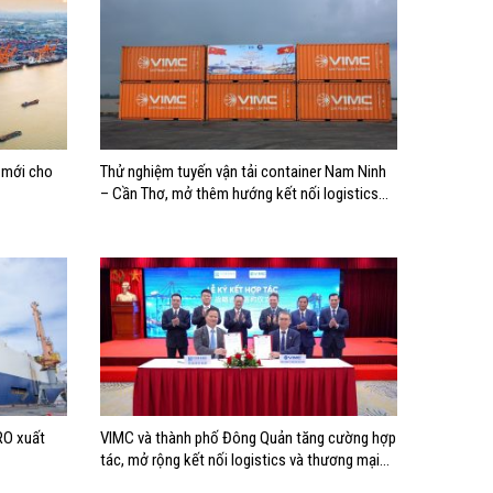
c mới cho
Thử nghiệm tuyến vận tải container Nam Ninh
– Cần Thơ, mở thêm hướng kết nối logistics
cho ĐBSCL
RO xuất
VIMC và thành phố Đông Quản tăng cường hợp
tác, mở rộng kết nối logistics và thương mại
Việt Nam – Trung Quốc