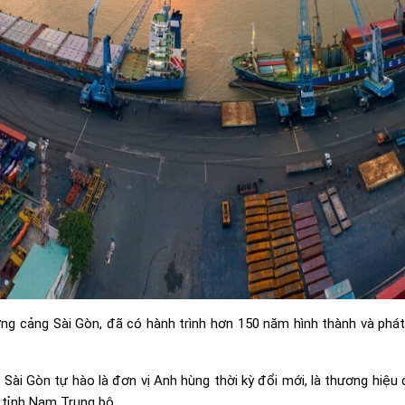
g cảng Sài Gòn, đã có hành trình hơn 150 năm hình thành và phát t
 Sài Gòn tự hào là đơn vị Anh hùng thời kỳ đổi mới, là thương hiệu
 tỉnh Nam Trung bộ.