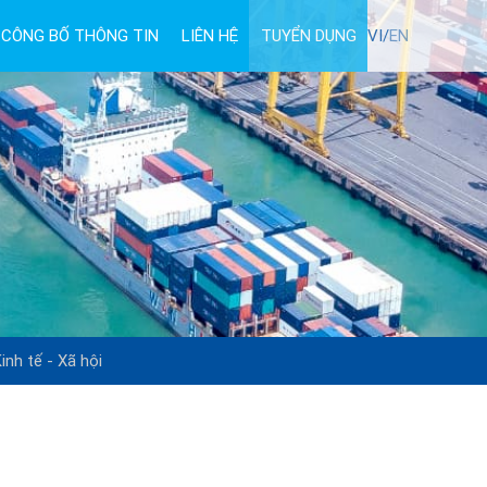
CÔNG BỐ THÔNG TIN
LIÊN HỆ
TUYỂN DỤNG
VI/
EN
inh tế - Xã hội