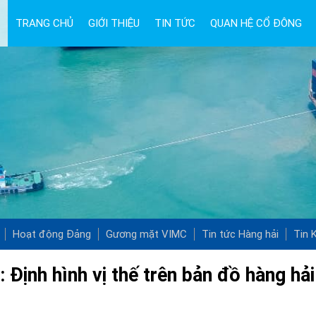
TRANG CHỦ
GIỚI THIỆU
TIN TỨC
QUAN HỆ CỔ ĐÔNG
Hoạt động Đảng
Gương mặt VIMC
Tin tức Hàng hải
Tin K
 Định hình vị thế trên bản đồ hàng hải