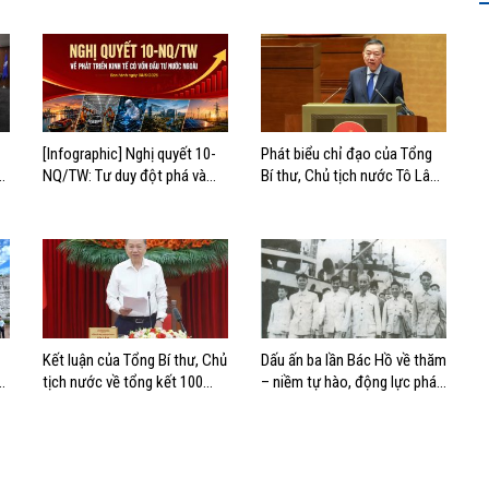
[Infographic] Nghị quyết 10-
Phát biểu chỉ đạo của Tổng
hị
NQ/TW: Tư duy đột phá và
Bí thư, Chủ tịch nước Tô Lâm
mục tiêu chiến lược
tại Hội nghị quán triệt và triển
khai Nghị quyết 10-NQ/TW
Kết luận của Tổng Bí thư, Chủ
Dấu ấn ba lần Bác Hồ về thăm
tịch nước về tổng kết 100
– niềm tự hào, động lực phát
năm Đảng lãnh đạo cách
triển của Cảng Hải Phòng
mạng Việt Nam và 40 năm
thực hiện Cương lĩnh