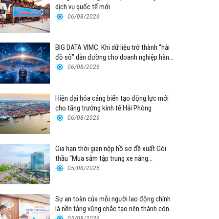
dịch vụ quốc tế mới
06/08/2026
BIG DATA VIMC: Khi dữ liệu trở thành “hải
đồ số” dẫn đường cho doanh nghiệp hàng
hải
06/08/2026
Hiện đại hóa cảng biển tạo động lực mới
cho tăng trưởng kinh tế Hải Phòng
06/08/2026
Gia hạn thời gian nộp hồ sơ đề xuất Gói
thầu “Mua sắm tập trung xe nâng
container thuộc Tổng công ty Hàng hải
05/08/2026
Việt Nam – CTCP”
Sự an toàn của mỗi người lao động chính
là nền tảng vững chắc tạo nên thành công
của Cảng Đà Nẵng
05/08/2026