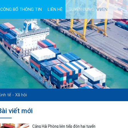
CÔNG BỐ THÔNG TIN
LIÊN HỆ
TUYỂN DỤNG
VI/
EN
inh tế - Xã hội
Bài viết mới
Cảng Hải Phòng liên tiếp đón hai tuyến