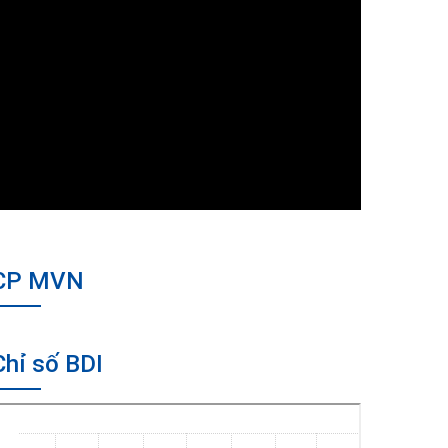
CP MVN
Chỉ số BDI