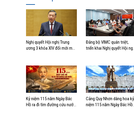
Nghị quyết Hội nghị Trung
Đảng bộ VIMC quán triệt,
ương 3 khóa XIV đổi mới mô
triển khai Nghị quyết Hội ng
hình phát triển Việt Nam
lần thứ ba Ban Chấp hành
Trung ương Đảng khóa XIV
Kỷ niệm 115 năm Ngày Bác
Cảng Quy Nhơn dâng hoa kỷ
Hồ ra đi tìm đường cứu nước:
niệm 115 năm Ngày Bác Hồ
Từ khát vọng độc lập đến
ra đi tìm đường cứu nước
khát vọng vươn ra biển lớn