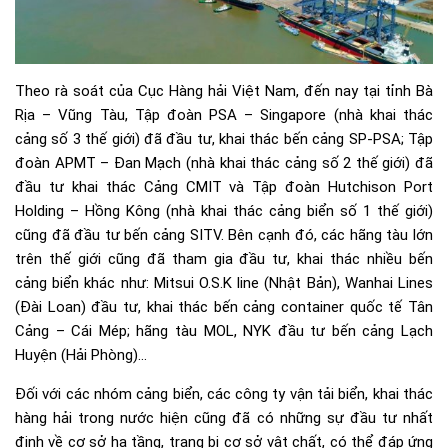
Theo rà soát của Cục Hàng hải Việt Nam, đến nay tại tỉnh Bà
Rịa – Vũng Tàu, Tập đoàn PSA – Singapore (nhà khai thác
cảng số 3 thế giới) đã đầu tư, khai thác bến cảng SP-PSA; Tập
đoàn APMT – Đan Mạch (nhà khai thác cảng số 2 thế giới) đã
đầu tư khai thác Cảng CMIT và Tập đoàn Hutchison Port
Holding – Hồng Kông (nhà khai thác cảng biển số 1 thế giới)
cũng đã đầu tư bến cảng SITV. Bên cạnh đó, các hãng tàu lớn
trên thế giới cũng đã tham gia đầu tư, khai thác nhiều bến
cảng biển khác như: Mitsui O.S.K line (Nhật Bản), Wanhai Lines
(Đài Loan) đầu tư, khai thác bến cảng container quốc tế Tân
Cảng – Cái Mép; hãng tàu MOL, NYK đầu tư bến cảng Lạch
Huyện (Hải Phòng)…
Đối với các nhóm cảng biển, các công ty vận tải biển, khai thác
hàng hải trong nước hiện cũng đã có những sự đầu tư nhất
định về cơ sở hạ tầng, trang bị cơ sở vật chất, có thể đáp ứng