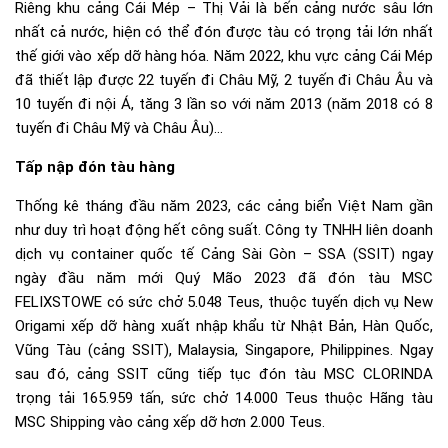
Riêng khu cảng Cái Mép – Thị Vải là bến cảng nước sâu lớn
nhất cả nước, hiện có thể đón được tàu có trọng tải lớn nhất
thế giới vào xếp dỡ hàng hóa. Năm 2022, khu vực cảng Cái Mép
đã thiết lập được 22 tuyến đi Châu Mỹ, 2 tuyến đi Châu Âu và
10 tuyến đi nội Á, tăng 3 lần so với năm 2013 (năm 2018 có 8
tuyến đi Châu Mỹ và Châu Âu)…
Tấp nập đón tàu hàng
Thống kê tháng đầu năm 2023, các cảng biển Việt Nam gần
như duy trì hoạt động hết công suất. Công ty TNHH liên doanh
dịch vụ container quốc tế Cảng Sài Gòn – SSA (SSIT) ngay
ngày đầu năm mới Quý Mão 2023 đã đón tàu MSC
FELIXSTOWE có sức chở 5.048 Teus, thuộc tuyến dịch vụ New
Origami xếp dỡ hàng xuất nhập khẩu từ Nhật Bản, Hàn Quốc,
Vũng Tàu (cảng SSIT), Malaysia, Singapore, Philippines. Ngay
sau đó, cảng SSIT cũng tiếp tục đón tàu MSC CLORINDA
trọng tải 165.959 tấn, sức chở 14.000 Teus thuộc Hãng tàu
MSC Shipping vào cảng xếp dỡ hơn 2.000 Teus.