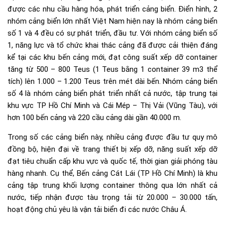
được các nhu cầu hàng hóa, phát triển cảng biển. Điển hình, 2
nhóm cảng biển lớn nhất Việt Nam hiện nay là nhóm cảng biển
số 1 và 4 đều có sự phát triển, đầu tư. Với nhóm cảng biển số
1, năng lực và tổ chức khai thác cảng đã được cải thiện đáng
kể tại các khu bến cảng mới, đạt công suất xếp dỡ container
tăng từ 500 – 800 Teus (1 Teus bằng 1 container 39 m3 thể
tích) lên 1.000 – 1.200 Teus trên mét dài bến. Nhóm cảng biển
số 4 là nhóm cảng biển phát triển nhất cả nước, tập trung tại
khu vực TP Hồ Chí Minh và Cái Mép – Thị Vải (Vũng Tàu), với
hơn 100 bến cảng và 220 cầu cảng dài gần 40.000 m.
Trong số các cảng biển này, nhiều cảng được đầu tư quy mô
đồng bộ, hiện đại về trang thiết bị xếp dỡ, năng suất xếp dỡ
đạt tiêu chuẩn cấp khu vực và quốc tế, thời gian giải phóng tàu
hàng nhanh. Cụ thể, Bến cảng Cát Lái (TP Hồ Chí Minh) là khu
cảng tập trung khối lượng container thông qua lớn nhất cả
nước, tiếp nhận được tàu trọng tải từ 20.000 – 30.000 tấn,
hoạt động chủ yêu là vận tải biển đi các nước Châu Á.