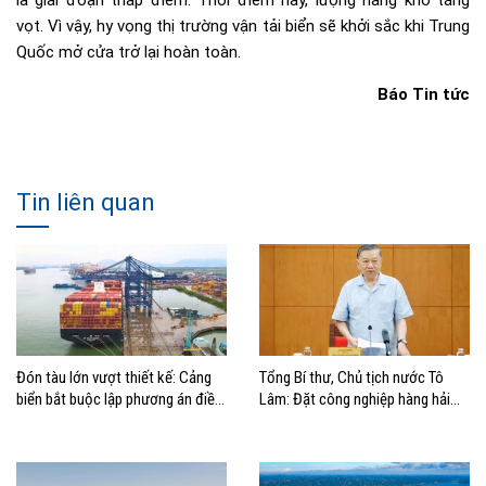
vọt. Vì vậy, hy vọng thị trường vận tải biển sẽ khởi sắc khi Trung
Quốc mở cửa trở lại hoàn toàn.
Báo Tin tức
Tin liên quan
Đón tàu lớn vượt thiết kế: Cảng
Tổng Bí thư, Chủ tịch nước Tô
biển bắt buộc lập phương án điều
Lâm: Đặt công nghiệp hàng hải
động, đánh giá rủi ro
đúng vị trí trong chiến lược xây
dựng Việt Nam trở thành quốc gia
biển mạnh