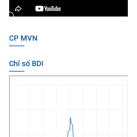
CP MVN
Chỉ số BDI