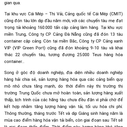
gian qua.
Tại khu vực Cái Mép – Thị Vải, Cảng quốc tế Cái Mép (CMIT)
cũng đón tàu lớn dịp đầu năm mới, với các chuyến tàu mẹ đạt
trọng tải khoảng 160.000 tấn cập cảng làm hàng. Tại khu vực
miền Trung, Công ty CP Cảng Đà Nẵng cũng đã đón 13 tàu
container cập cảng. Còn tại miền Bắc, Công ty CP Cảng xanh
VIP (VIP Green Port) cũng đã đón khoảng 9-10 tàu và khai
thác 22 chuyến tàu, tương đương 25.000 Teus hàng hóa
container…
Song ở góc độ doanh nghiệp, địa diện nhiều doanh nghiệp
hàng hải chia sẻ, sản lượng hàng hóa qua các cảng biển quy
mô nhỏ chưa tăng mạnh, do thời điểm này thị trường thị
trường Trung Quốc chưa mở hoàn toàn, sản lượng hàng xuất
thấp, lịch trình của các hãng tàu chưa đều đặn vì phải chờ để
kết hợp nhằm tăng lượng hàng vận tải, tối ưu hóa chi phí.
Thông thường, tháng trước Tết và dịp Giáng sinh hàng năm là
mùa cao điểm hàng hóa vận tải biển, còn giai đoạn sau Tết sẽ
là giai đoạn thấp điểm. Thời điểm này, lượng hàng khó tăng