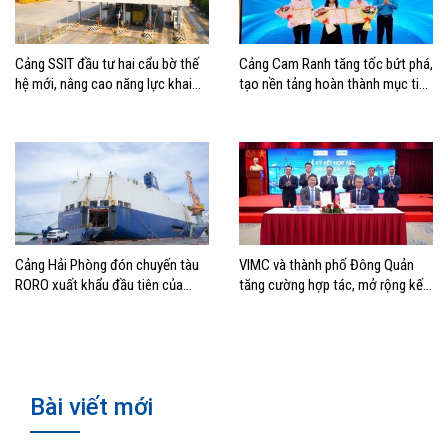
Cảng SSIT đầu tư hai cẩu bờ thế
Cảng Cam Ranh tăng tốc bứt phá,
hệ mới, nâng cao năng lực khai
tạo nền tảng hoàn thành mục tiêu
thác cảng
tăng trưởng năm 2026
Cảng Hải Phòng đón chuyến tàu
VIMC và thành phố Đông Quản
RORO xuất khẩu đầu tiên của
tăng cường hợp tác, mở rộng kết
Hyundai Glovis
nối logistics và thương mại Việt
Nam – Trung Quốc
Bài viết mới