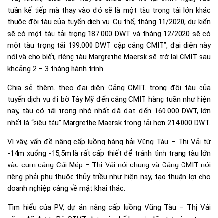
tuần kế tiếp mà thay vào đó sẽ là một tàu trọng tải lớn khác
thuộc đội tàu của tuyến dịch vụ. Cụ thể, tháng 11/2020, dự kiến
sẽ có một tàu tải trọng 187.000 DWT và tháng 12/2020 sẽ có
một tàu trọng tải 199.000 DWT cập cảng CMIT”, đại diện này
nói và cho biết, riêng tàu Margrethe Maersk sẽ trở lại CMIT sau
khoảng 2 – 3 tháng hành trình.
Chia sẻ thêm, theo đại diện Cảng CMIT, trong đội tàu của
tuyến dịch vụ đi bờ Tây Mỹ đến cảng CMIT hàng tuần như hiện
nay, tàu có tải trọng nhỏ nhất đã đạt đến 160.000 DWT, lớn
nhất là “siêu tàu” Margrethe Maersk trọng tải hơn 214.000 DWT.
Vì vậy, vấn đề nâng cấp luồng hàng hải Vũng Tàu – Thị Vải từ
-14m xuống -15,5m là rất cấp thiết để tránh tình trạng tàu lớn
vào cụm cảng Cái Mép – Thị Vải nói chung và Cảng CMIT nói
riêng phải phụ thuộc thủy triều như hiện nay, tạo thuận lợi cho
doanh nghiệp cảng về mặt khai thác.
Tìm hiểu của PV, dự án nâng cấp luồng Vũng Tàu – Thị Vải