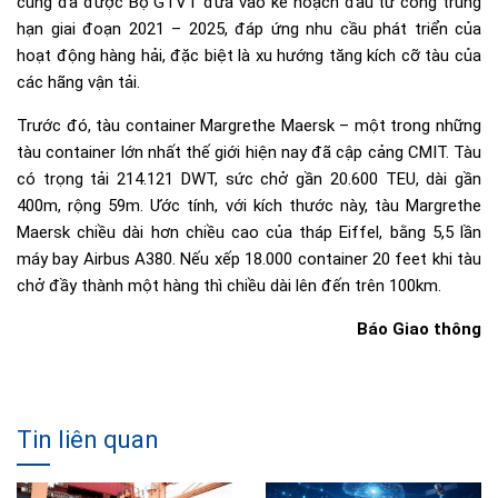
cũng đã được Bộ GTVT đưa vào kế hoạch đầu tư công trung
hạn giai đoạn 2021 – 2025, đáp ứng nhu cầu phát triển của
hoạt động hàng hải, đặc biệt là xu hướng tăng kích cỡ tàu của
các hãng vận tải.
Trước đó, tàu container Margrethe Maersk – một trong những
tàu container lớn nhất thế giới hiện nay đã cập cảng CMIT. Tàu
có trọng tải 214.121 DWT, sức chở gần 20.600 TEU, dài gần
400m, rộng 59m. Ước tính, với kích thước này, tàu Margrethe
Maersk chiều dài hơn chiều cao của tháp Eiffel, bằng 5,5 lần
máy bay Airbus A380. Nếu xếp 18.000 container 20 feet khi tàu
chở đầy thành một hàng thì chiều dài lên đến trên 100km.
Báo Giao thông
Tin liên quan