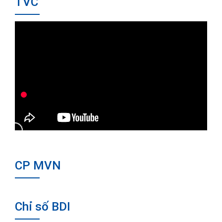
TVC
CP MVN
Chỉ số BDI