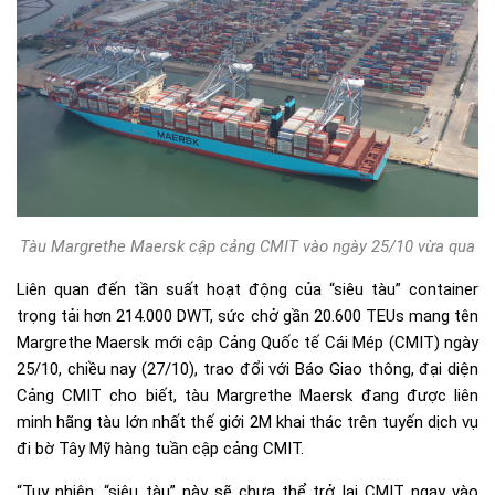
Tàu Margrethe Maersk cập cảng CMIT vào ngày 25/10 vừa qua
Liên quan đến tần suất hoạt động của “siêu tàu” container
trọng tải hơn 214.000 DWT, sức chở gần 20.600 TEUs mang tên
Margrethe Maersk mới cập Cảng Quốc tế Cái Mép (CMIT) ngày
25/10, chiều nay (27/10), trao đổi với Báo Giao thông, đại diện
Cảng CMIT cho biết, tàu Margrethe Maersk đang được liên
minh hãng tàu lớn nhất thế giới 2M khai thác trên tuyến dịch vụ
đi bờ Tây Mỹ hàng tuần cập cảng CMIT.
“Tuy nhiên, “siêu tàu” này sẽ chưa thể trở lại CMIT ngay vào