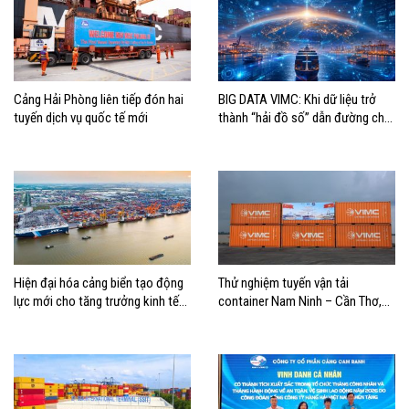
Cảng Hải Phòng liên tiếp đón hai
BIG DATA VIMC: Khi dữ liệu trở
tuyến dịch vụ quốc tế mới
thành “hải đồ số” dẫn đường cho
doanh nghiệp hàng hải
Hiện đại hóa cảng biển tạo động
Thử nghiệm tuyến vận tải
lực mới cho tăng trưởng kinh tế
container Nam Ninh – Cần Thơ,
Hải Phòng
mở thêm hướng kết nối logistics
cho ĐBSCL