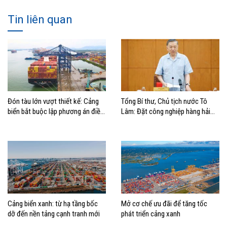
Tin liên quan
Đón tàu lớn vượt thiết kế: Cảng
Tổng Bí thư, Chủ tịch nước Tô
biển bắt buộc lập phương án điều
Lâm: Đặt công nghiệp hàng hải
động, đánh giá rủi ro
đúng vị trí trong chiến lược xây
dựng Việt Nam trở thành quốc gia
biển mạnh
Cảng biển xanh: từ hạ tầng bốc
Mở cơ chế ưu đãi để tăng tốc
dỡ đến nền tảng cạnh tranh mới
phát triển cảng xanh