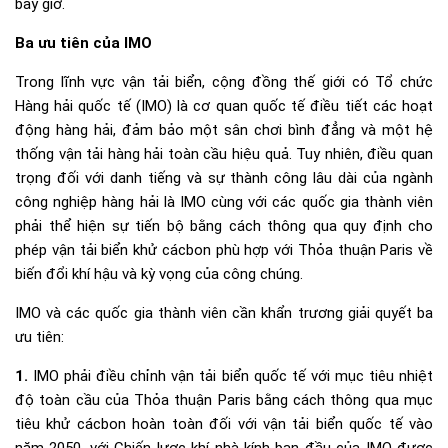
bây giờ.
Ba ưu tiên của IMO
Trong lĩnh vực vận tải biển, cộng đồng thế giới có Tổ chức
Hàng hải quốc tế (IMO) là cơ quan quốc tế điều tiết các hoạt
động hàng hải, đảm bảo một sân chơi bình đẳng và một hệ
thống vận tải hàng hải toàn cầu hiệu quả. Tuy nhiên, điều quan
trọng đối với danh tiếng và sự thành công lâu dài của ngành
công nghiệp hàng hải là IMO cùng với các quốc gia thành viên
phải thể hiện sự tiến bộ bằng cách thông qua quy định cho
phép vận tải biển khử cácbon phù hợp với Thỏa thuận Paris về
biến đổi khí hậu và kỳ vọng của công chúng.
IMO và các quốc gia thành viên cần khẩn trương giải quyết ba
ưu tiên:
1.
IMO phải điều chỉnh vận tải biển quốc tế với mục tiêu nhiệt
độ toàn cầu của Thỏa thuận Paris bằng cách thông qua mục
tiêu khử cácbon hoàn toàn đối với vận tải biển quốc tế vào
năm 2050, với Chiến lược khí nhà kính ban đầu của IMO được