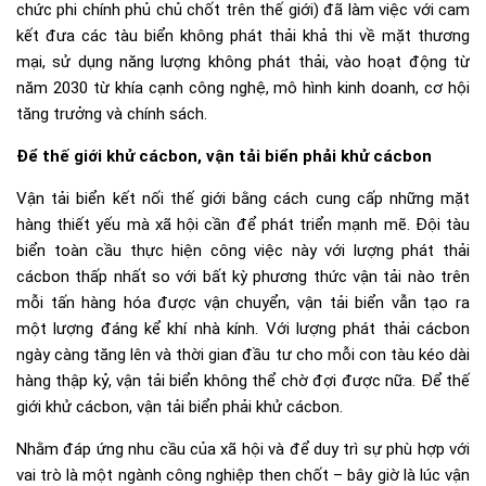
chức phi chính phủ chủ chốt trên thế giới) đã làm việc với cam
kết đưa các tàu biển không phát thải khả thi về mặt thương
mại, sử dụng năng lượng không phát thải, vào hoạt động từ
năm 2030 từ khía cạnh công nghệ, mô hình kinh doanh, cơ hội
tăng trưởng và chính sách.
Để thế giới khử cácbon, vận tải biển phải khử cácbon
Vận tải biển kết nối thế giới bằng cách cung cấp những mặt
hàng thiết yếu mà xã hội cần để phát triển mạnh mẽ. Đội tàu
biển toàn cầu thực hiện công việc này với lượng phát thải
cácbon thấp nhất so với bất kỳ phương thức vận tải nào trên
mỗi tấn hàng hóa được vận chuyển, vận tải biển vẫn tạo ra
một lượng đáng kể khí nhà kính. Với lượng phát thải cácbon
ngày càng tăng lên và thời gian đầu tư cho mỗi con tàu kéo dài
hàng thập kỷ, vận tải biển không thể chờ đợi được nữa. Để thế
giới khử cácbon, vận tải biển phải khử cácbon.
Nhằm đáp ứng nhu cầu của xã hội và để duy trì sự phù hợp với
vai trò là một ngành công nghiệp then chốt – bây giờ là lúc vận