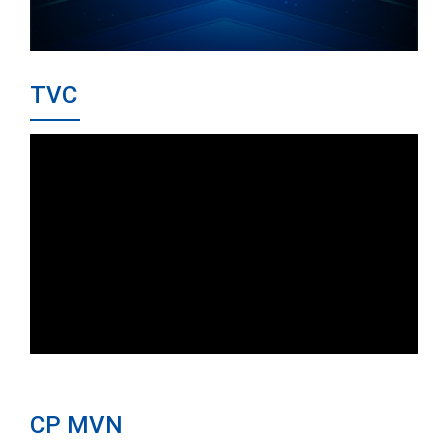
TVC
CP MVN