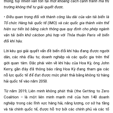
thống, tuy nhiên vẫn tồn tại một khoảng cách cạnh tranh mà thị
trường không thể tự giải quyết được.
• Điều quan trọng đối với thành công lâu dài của vận tải biển là
Tổ chức Hàng hải quốc tế (IMO) và các quốc gia thành viên thể
hiện sự tiến bộ bằng cách thông qua quy định cho phép ngành
vận tải biển khử cácbon phù hợp với Thỏa thuận Paris về biến
đổi khí hậu.
Lời kêu gọi giải quyết vấn đề biến đổi khí hậu đang được người
dân, các nhà đầu tư, doanh nghiệp và các quốc gia trên thế
giới quan tâm. Đặc phái viên về khí hậu của Hoa Kỳ, ông John
Kerry, gần đây đã thông báo rằng Hoa Kỳ đang tham gia các
nỗ lực quốc tế để đạt được mức phát thải bằng không từ hàng
hải quốc tế vào năm 2050.
Từ năm 2019, Liên minh không phát thải (the Getting to Zero
Coalition – là một liên minh mạnh mẽ của hơn 140 doanh
nghiệp trong các lĩnh vực hàng hải, năng lượng, cơ sở hạ tầng
và tài chính quốc tế, được hỗ trợ bởi các chính phủ và các tổ