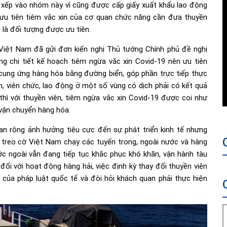
c xếp vào nhóm này vì cũng được cấp giấy xuất khẩu lao động
 ưu tiên tiêm vắc xin của cơ quan chức năng cần đưa thuyền
i là đối tượng được ưu tiên.
Việt Nam đã gửi đơn kiến nghị Thủ tướng Chính phủ đề nghị
g chi tiết kế hoạch tiêm ngừa vắc xin Covid-19 nên ưu tiên
ỗi cung ứng hàng hóa bằng đường biển, góp phần trực tiếp thực
, viên chức, lao động ở một số vùng có dịch phải có kết quả
ì với thuyền viên, tiêm ngừa vắc xin Covid-19 được coi như
 vận chuyển hàng hóa.
an rộng ảnh hưởng tiêu cực đến sự phát triển kinh tế nhưng
 treo cờ Việt Nam chạy các tuyến trong, ngoài nước và hàng
ớc ngoài vẫn đang tiếp tục khắc phục khó khăn, vận hành tàu
 đối với hoạt động hàng hải, việc định kỳ thay đổi thuyền viên
của pháp luật quốc tế và đòi hỏi khách quan phải thực hiện