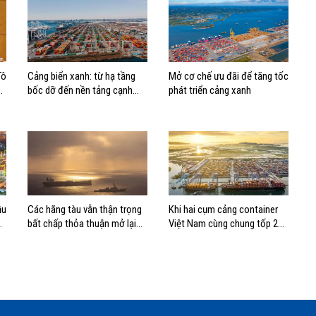
Tô
Cảng biển xanh: từ hạ tầng
Mở cơ chế ưu đãi để tăng tốc
bốc dỡ đến nền tảng cạnh
phát triển cảng xanh
tranh mới
ầu
Các hãng tàu vẫn thận trọng
Khi hai cụm cảng container
bất chấp thỏa thuận mở lại
Việt Nam cùng chung tốp 20
eo biển Hormuz
thế giới về hiệu suất