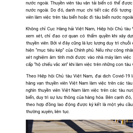
nước ngoài. Thuyền viên tàu vận tải biển có thể đượ
nước ngoài. Do đó, danh mục chi tiết các đối tượng
viên làm việc trên tàu biển hoặc đi tàu biển nước ngoà
Không chỉ Cục Hàng hải Việt Nam, Hiệp hội Chủ tàu 
xem xét, chỉ đạo cơ quan có thẩm quyền khi xây dựn
thuyền viên. Bởi vì đây cũng là lực lượng duy trì chu
hiện “mục tiêu kép” của Chính phủ. Nếu như công nhân
xét nghiệm âm tính mới được vào nhà máy làm việc th
cấp “hộ chiếu vắc xin” khi làm việc trên những con tàu
Theo Hiệp hội Chủ tàu Việt Nam, đại dịch Covid-19 l
hàng vạn thuyền viên Việt Nam làm việc trên các tàu
nghìn thuyền viên Việt Nam làm việc trên các tàu nư
biển, duy trì sự lưu thông của hàng hóa. Bên cạnh đó,
theo hợp đồng lao động được ký kết là một yêu cầu 
thường xuyên, liên tục.