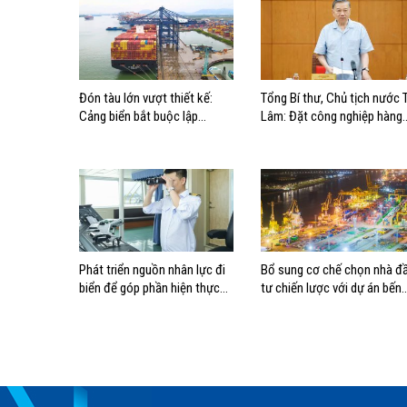
Đón tàu lớn vượt thiết kế:
Tổng Bí thư, Chủ tịch nước 
Cảng biển bắt buộc lập
Lâm: Đặt công nghiệp hàng
phương án điều động, đánh
hải đúng vị trí trong chiến
giá rủi ro
lược xây dựng Việt Nam trở
thành quốc gia biển mạnh
Phát triển nguồn nhân lực đi
Bổ sung cơ chế chọn nhà đ
biển để góp phần hiện thực
tư chiến lược với dự án bến
hóa Chiến lược biển Việt Nam
cảng lớn