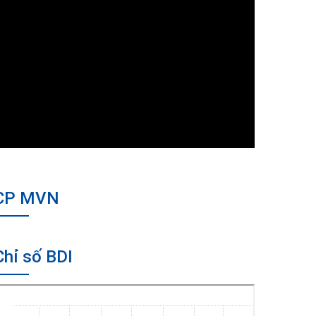
CP MVN
Chỉ số BDI