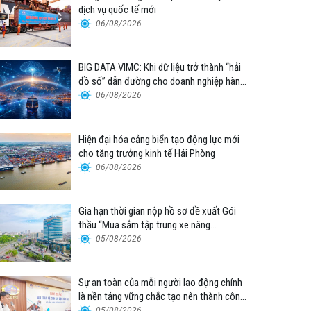
dịch vụ quốc tế mới
06/08/2026
BIG DATA VIMC: Khi dữ liệu trở thành “hải
đồ số” dẫn đường cho doanh nghiệp hàng
hải
06/08/2026
Hiện đại hóa cảng biển tạo động lực mới
cho tăng trưởng kinh tế Hải Phòng
06/08/2026
Gia hạn thời gian nộp hồ sơ đề xuất Gói
thầu “Mua sắm tập trung xe nâng
container thuộc Tổng công ty Hàng hải
05/08/2026
Việt Nam – CTCP”
Sự an toàn của mỗi người lao động chính
là nền tảng vững chắc tạo nên thành công
của Cảng Đà Nẵng
05/08/2026