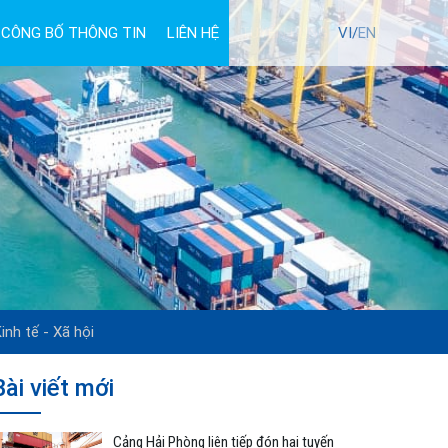
CÔNG BỐ THÔNG TIN
LIÊN HỆ
TUYỂN DỤNG
VI/
EN
inh tế - Xã hội
Bài viết mới
Cảng Hải Phòng liên tiếp đón hai tuyến