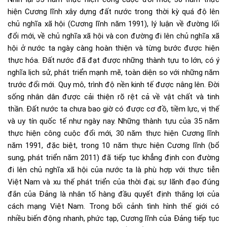
hiện Cương lĩnh xây dựng đất nước trong thời kỳ quá độ lên
chủ nghĩa xã hội (Cương lĩnh năm 1991), lý luận về đường lối
đổi mới, về chủ nghĩa xã hội và con đường đi lên chủ nghĩa xã
hội ở nước ta ngày càng hoàn thiện và từng bước được hiện
thực hóa. Đất nước đã đạt được những thành tựu to lớn, có ý
nghĩa lịch sử, phát triển mạnh mẽ, toàn diện so với những năm
trước đổi mới. Quy mô, trình độ nền kinh tế được nâng lên. Đời
sống nhân dân được cải thiện rõ rệt cả về vật chất và tinh
thần. Đất nước ta chưa bao giờ có được cơ đồ, tiềm lực, vị thế
và uy tín quốc tế như ngày nay. Những thành tựu của 35 năm
thực hiện công cuộc đổi mới, 30 năm thực hiện Cương lĩnh
năm 1991, đặc biệt, trong 10 năm thực hiện Cương lĩnh (bổ
sung, phát triển năm 2011) đã tiếp tục khẳng định con đường
đi lên chủ nghĩa xã hội của nước ta là phù hợp với thực tiễn
Việt Nam và xu thế phát triển của thời đại; sự lãnh đạo đúng
đắn của Đảng là nhân tố hàng đầu quyết định thắng lợi của
cách mạng Việt Nam. Trong bối cảnh tình hình thế giới có
nhiều biến động nhanh, phức tạp, Cương lĩnh của Đảng tiếp tục