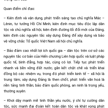
Quan điểm chỉ đạo:
– Kiên định và vận dụng, phát triển sáng tạo chủ nghĩa Mác –
Lênin, tư tưởng Hồ Chí Minh; kiên định mục tiêu độc lập dân
tộc và chủ nghĩa xã hội; kiên định đường lối đổi mới của Đảng;
kiên định các nguyên tắc xây dựng Đảng để xây dựng và bảo
vệ vững chắc Tổ quốc Việt Nam xã hội chủ nghĩa.
– Bảo đảm cao nhất lợi ích quốc gia – dân tộc trên cơ sở các
nguyên tắc cơ bản của Hiến chương Liên hợp quốc và luật pháp
quốc tế, bình đẳng, hợp tác, cùng có lợi. Tiếp tục phát triển
nhanh và bền vững đất nước; gắn kết chặt chẽ và triển khai
đồng bộ các nhiệm vụ, trong đó phát triển kinh tế – xã hội là
trung tâm; xây dựng Đảng là then chốt; phát triển văn hoá là
nền tảng tinh thần; bảo đảm quốc phòng, an ninh là trọng yếu,
thường xuyên.
– Khơi dậy mạnh mẽ tinh thần yêu nước, ý chí tự cường dân
tộc, sức mạnh đại đoàn kết toàn dân tộc và khát vọng phát