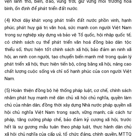
vẹn lãnh thổ, biển, đảo, vùng trời; giữ vững môi trường hoà
bình, ổn định để phát triển đất nước.
(4) Khơi dậy khát vọng phát triển đất nước phồn vinh, hạnh
phúc; phát huy giá trị văn hoá, sức mạnh con người Việt Nam
trong sự nghiệp xây dựng và bảo vệ Tổ quốc, hội nhập quốc tế;
có chính sách cụ thể phát triển văn hoá đồng bào dân tộc
thiểu số; thực hiện tốt chính sách xã hội, bảo đảm an ninh xã
hội, an ninh con người, tạo chuyển biến mạnh mẽ trong quản lý
phát triển xã hội, thực hiện tiến bộ, công bằng xã hội, nâng cao
chất lượng cuộc sống và chỉ số hạnh phúc của con người Việt
Nam.
(5) Hoàn thiện đồng bộ hệ thống pháp luật, cơ chế, chính sách
nhằm phát huy mạnh mẽ dân chủ xã hội chủ nghĩa, quyền làm
chủ của nhân dân; đồng thời xây dựng Nhà nước pháp quyền xã
hội chủ nghĩa Việt Nam trong sạch, vững mạnh; cải cách tư
pháp, tăng cường pháp chế, bảo đảm kỷ cương xã hội, trước
hết là sự gương mẫu tuân theo pháp luật, thực hành dân chủ
xã hội chủ nghĩa của cấp uỷ, tổ chức đảng, chính quyền, MTTQ