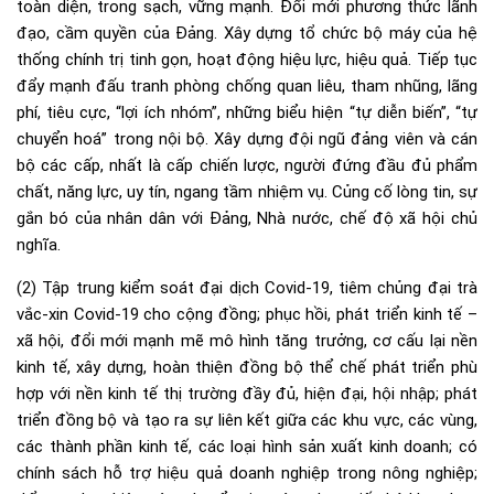
toàn diện, trong sạch, vững mạnh. Đổi mới phương thức lãnh
đạo, cầm quyền của Đảng. Xây dựng tổ chức bộ máy của hệ
thống chính trị tinh gọn, hoạt động hiệu lực, hiệu quả. Tiếp tục
đẩy mạnh đấu tranh phòng chống quan liêu, tham nhũng, lãng
phí, tiêu cực, “lợi ích nhóm”, những biểu hiện “tự diễn biến”, “tự
chuyển hoá” trong nội bộ. Xây dựng đội ngũ đảng viên và cán
bộ các cấp, nhất là cấp chiến lược, người đứng đầu đủ phẩm
chất, năng lực, uy tín, ngang tầm nhiệm vụ. Củng cố lòng tin, sự
gắn bó của nhân dân với Đảng, Nhà nước, chế độ xã hội chủ
nghĩa.
(2) Tập trung kiểm soát đại dịch Covid-19, tiêm chủng đại trà
vắc-xin Covid-19 cho cộng đồng; phục hồi, phát triển kinh tế –
xã hội, đổi mới mạnh mẽ mô hình tăng trưởng, cơ cấu lại nền
kinh tế, xây dựng, hoàn thiện đồng bộ thể chế phát triển phù
hợp với nền kinh tế thị trường đầy đủ, hiện đại, hội nhập; phát
triển đồng bộ và tạo ra sự liên kết giữa các khu vực, các vùng,
các thành phần kinh tế, các loại hình sản xuất kinh doanh; có
chính sách hỗ trợ hiệu quả doanh nghiệp trong nông nghiệp;