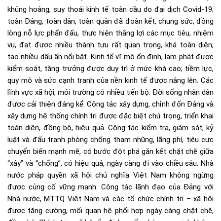
khủng hoảng, suy thoái kinh tế toàn cầu do đại dịch Covid-19;
toàn Đảng, toàn dân, toàn quân đã đoàn kết, chung sức, đồng
lòng nỗ lực phấn đấu, thực hiện thắng lợi các mục tiêu, nhiệm
vụ, đạt được nhiều thành tựu rất quan trọng, khá toàn diện,
tạo nhiều dấu ấn nổi bật. Kinh tế vĩ mô ổn định, lạm phát được
kiểm soát, tăng trưởng được duy trì ở mức khá cao; tiềm lực,
quy mô và sức cạnh tranh của nền kinh tế được nâng lên. Các
lĩnh vực xã hội, môi trường có nhiều tiến bộ. Đời sống nhân dân
được cải thiện đáng kể. Công tác xây dựng, chỉnh đốn Đảng và
xây dựng hệ thống chính trị được đặc biệt chú trọng, triển khai
toàn diện, đồng bộ, hiệu quả. Công tác kiểm tra, giám sát, kỷ
luật và đấu tranh phòng chống tham nhũng, lãng phí, tiêu cực
chuyển biến mạnh mẽ, có bước đột phá gắn kết chặt chẽ giữa
“xây” và “chống”, có hiệu quả, ngày càng đi vào chiều sâu. Nhà
nước pháp quyền xã hội chủ nghĩa Việt Nam không ngừng
được củng cố vững mạnh. Công tác lãnh đạo của Đảng với
Nhà nước, MTTQ Việt Nam và các tổ chức chính trị – xã hội
được tăng cường, mối quan hệ phối hợp ngày càng chặt chẽ,