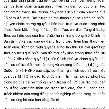
của quá trình phấn đấu liên tục, bền bỉ của toàn Đảng, toàn
dân và toàn quân ta qua nhiều nhiệm kỳ đại hội, góp phần tạo
nên những thành tựu to lớn, có ý nghĩa lịch sử của nước ta qua
35 năm đổi mới. Đạt được những thành tựu nêu trên có nhiều
nguyên nhân, nhưng nguyên nhân bao trùm và quan trọng nhất
là sự đoàn kết, thống nhất, sự lãnh đạo, chỉ đạo đúng đắn, kịp
thời, có hiệu quả của Ban Chấp hành Trung ương, Bộ Chính trị,
Ban Bí thư và các cấp uỷ đảng trong việc triển khai thực hiện
toàn diện, đồng bộ Nghị quyết Đại hội lần thứ XII, giải quyết kịp
thời, có hiệu quả nhiều vấn đề mới nảy sinh trong thực tiễn; sự
quản lý, điều hành quyết liệt của Chính phủ và chính quyền các
cấp; sự nỗ lực đổi mới nội dung và phương thức hoạt động của
Quốc hội và HĐND các cấp; sự tham gia tích cực và có hiệu
quả của MTTQ và các tổ chức chính trị – xã hội; sự phối hợp
đồng bộ của cả hệ thống chính trị; sự nỗ lực của đội ngũ cán
bộ, đảng viên; tinh thần lao động tích cực, cần cù, sáng tạo,
trách nhiệm của cộng đồng doanh nghiệp và các tầng lớp nhân
dân; sự ủng hộ của bạn bè quốc tế.