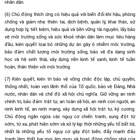
nhân dân.
(6) Chủ động thích ứng có hiệu quả với biến đổi khí hậu, phòng
chống và giảm nhẹ thiên tai, dịch bệnh, quản lý, khai thác, sử
dụng hợp lý, tiết kiệm, hiệu quả và bền vững tài nguyên; lấy bảo
vệ môi trường sống và sức khoẻ nhân dân làm mục tiêu hàng
đầu; kiên quyết loại bỏ những dự án gây ô nhiễm môi trường,
bảo đảm chất lượng môi trường sống, bảo vệ đa dạng sinh
học và hệ sinh thái; xây dựng nền kinh tế xanh, kinh tế tuần
hoàn, thân thiện với môi trường.
(7) Kiên quyết, kiên trì bảo vệ vững chắc độc lập, chủ quyền,
thống nhất, toàn vẹn lãnh thổ của Tổ quốc; bảo vệ Đảng, Nhà
nước, nhân dân và chế độ xã hội chủ nghĩa. Giữ vững an ninh
chính trị, bảo đảm trật tự, an toàn xã hội, an ninh con người, an
ninh kinh tế, an ninh mạng, xây dựng xã hội trật tự, kỷ cương.
Chủ động ngăn ngừa các nguy cơ chiến tranh, xung đột từ
sớm, từ xa; phát hiện sớm và xử lý kịp thời những yếu tố bất lợi,
nhất là những yếu tố nguy cơ gây đột biến; đẩy mạnh đấu
tranh làm thất bại mọi âm mưu và hoạt động chống phá của