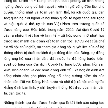
đồng bộ. Chính trị – xã hội ổn định; quốc phòng, an ninh không
ngừng được củng cố, kiên quyết, kiên trì giữ vững độc lập, chủ
quyền, thống nhất và toàn vẹn lãnh thổ, lợi ích quốc gia, dân
tộc; quan hệ đối ngoại và hội nhập quốc tế ngày càng sâu rộng
và hiệu quả; vị thế, uy tín của Việt Nam trên trường quốc tế
được nâng cao. Đặc biệt, trong năm 2020, đại dịch Covid-19
gây ra nhiều thiệt hại về kinh tế – xã hội, song nhờ phát huy
được sức mạnh đại đoàn kết toàn dân tộc, sự ưu việt của chế
độ xã hội chủ nghĩa, sự tham gia đồng bộ, quyết liệt của cả hệ
thống chính trị dưới sự lãnh đạo đúng đắn của Đảng, sự đồng
lòng ủng hộ của nhân dân, đất nước ta đã từng bước kiểm
soát có hiệu quả đại dịch Covid-19; từng bước phục hồi sản
xuất, kinh doanh và các hoạt động kinh tế – xã hội; ổn định đời
sống nhân dân; góp phần củng cố, tăng cường niềm tin của
nhân dân đối với Đảng, Nhà nước và chế độ xã hội chủ nghĩa;
khẳng định bản lĩnh, ý chí, truyền thống tốt đẹp của nhân dân
ta, dân tộc ta.
Những thành tựu đạt được 5 năm qua là kết tinh sức sáng tạo