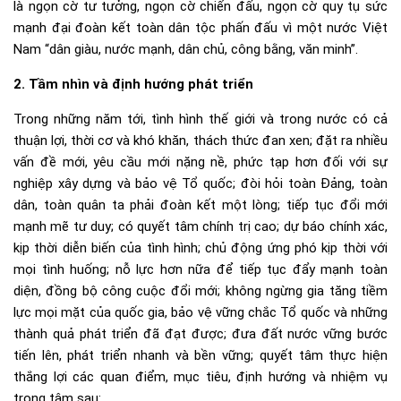
là ngọn cờ tư tưởng, ngọn cờ chiến đấu, ngọn cờ quy tụ sức
mạnh đại đoàn kết toàn dân tộc phấn đấu vì một nước Việt
Nam “dân giàu, nước mạnh, dân chủ, công bằng, văn minh”.
2. Tầm nhìn và định hướng phát triển
Trong những năm tới, tình hình thế giới và trong nước có cả
thuận lợi, thời cơ và khó khăn, thách thức đan xen; đặt ra nhiều
vấn đề mới, yêu cầu mới nặng nề, phức tạp hơn đối với sự
nghiệp xây dựng và bảo vệ Tổ quốc; đòi hỏi toàn Đảng, toàn
dân, toàn quân ta phải đoàn kết một lòng; tiếp tục đổi mới
mạnh mẽ tư duy; có quyết tâm chính trị cao; dự báo chính xác,
kịp thời diễn biến của tình hình; chủ động ứng phó kịp thời với
mọi tình huống; nỗ lực hơn nữa để tiếp tục đẩy mạnh toàn
diện, đồng bộ công cuộc đổi mới; không ngừng gia tăng tiềm
lực mọi mặt của quốc gia, bảo vệ vững chắc Tổ quốc và những
thành quả phát triển đã đạt được; đưa đất nước vững bước
tiến lên, phát triển nhanh và bền vững; quyết tâm thực hiện
thắng lợi các quan điểm, mục tiêu, định hướng và nhiệm vụ
trọng tâm sau: