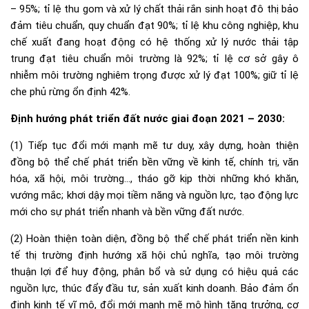
– 95%; tỉ lệ thu gom và xử lý chất thải rắn sinh hoạt đô thị bảo
đảm tiêu chuẩn, quy chuẩn đạt 90%; tỉ lệ khu công nghiệp, khu
chế xuất đang hoạt động có hệ thống xử lý nước thải tập
trung đạt tiêu chuẩn môi trường là 92%; tỉ lệ cơ sở gây ô
nhiễm môi trường nghiêm trọng được xử lý đạt 100%; giữ tỉ lệ
che phủ rừng ổn định 42%.
Định hướng phát triển đất nước giai đoạn 2021 – 2030:
(1) Tiếp tục đổi mới mạnh mẽ tư duy, xây dựng, hoàn thiện
đồng bộ thể chế phát triển bền vững về kinh tế, chính trị, văn
hóa, xã hội, môi trường…, tháo gỡ kịp thời những khó khăn,
vướng mắc; khơi dậy mọi tiềm năng và nguồn lực, tạo động lực
mới cho sự phát triển nhanh và bền vững đất nước.
(2) Hoàn thiện toàn diện, đồng bộ thể chế phát triển nền kinh
tế thị trường định hướng xã hội chủ nghĩa, tạo môi trường
thuận lợi để huy động, phân bổ và sử dụng có hiệu quả các
nguồn lực, thúc đẩy đầu tư, sản xuất kinh doanh. Bảo đảm ổn
định kinh tế vĩ mô, đổi mới mạnh mẽ mô hình tăng trưởng, cơ