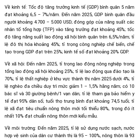
Về kinh tế: Tốc độ tăng trưởng kinh tế (GDP) bình quân 5 năm
đạt khoảng 6,5 – 7%/năm. Đến năm 2025, GDP bình quân đầu
người khoảng 4.700 – 5.000 USD; đóng góp của năng suất các
nhân tố tổng hợp (TFP) vào tăng trưởng đạt khoảng 45%; tốc
độ tăng năng suất lao động xã hội bình quân trên 6,5%/năm; tỉ
lệ đô thị hóa khoảng 45%; tỉ trọng công nghiệp chế biến, chế
tạo trong GDP đạt trên 25%; kinh tế số đạt khoảng 20% GDP.
Về xã hội: Đến năm 2025, tỉ trọng lao động nông nghiệp trong
tổng lao động xã hội khoảng 25%; tỉ lệ lao động qua đào tạo là
70%; tỉ lệ thất nghiệp ở khu vực thành thị năm 2025 dưới 4%; tỉ
lệ nghèo đa chiều duy trì mức giảm 1 – 1,5% hằng năm; có 10
bác sĩ và 30 giường bệnh/1 vạn dân; tỉ lệ tham gia bảo hiểm y
tế đạt 95% dân số; tuổi thọ trung bình đạt khoảng 74,5 tuổi; tỉ
lệ xã đạt tiêu chuẩn nông thôn mới tối thiểu 80%, trong đó ít
nhất 10% đạt chuẩn nông thôn mới kiểu mẫu.
Về môi trường: Đến năm 2025, tỉ lệ sử dụng nước sạch, nước
hợp vệ sinh của dân cư thành thị là 95 – 100%, nông thôn là 93