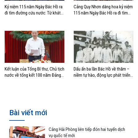
Kỷ niệm 115 năm Ngày Bác Hồ ra
Cảng Quy Nhơn dâng hoa kỷ niệm
đi tìm đường cứu nước: Từ khát
115 năm Ngày Bác Hồ ra đi tìm
vọng độc lập đến khát vọng vươn
đường cứu nước
ra biển lớn
Kết luận của Tổng Bí thư, Chủ tịch
Dấu ấn ba lần Bác Hồ về thăm –
nước về tổng kết 100 năm Đảng
niềm tự hào, động lực phát triển
lãnh đạo cách mạng Việt Nam và
của Cảng Hải Phòng
40 năm thực hiện Cương lĩnh
Bài viết mới
Cảng Hải Phòng liên tiếp đón hai tuyến dịch
vụ quốc tế mới