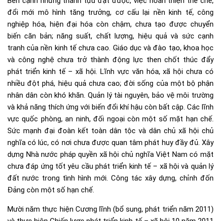
Bên cạnh những thành tựu đạt được, việc hoàn thiện thể chế,
đổi mới mô hình tăng trưởng, cơ cấu lại nền kinh tế, công
nghiệp hóa, hiện đại hóa còn chậm, chưa tạo được chuyển
biến căn bản; năng suất, chất lượng, hiệu quả và sức cạnh
tranh của nền kinh tế chưa cao. Giáo dục và đào tạo, khoa học
và công nghệ chưa trở thành động lực then chốt thúc đẩy
phát triển kinh tế – xã hội. Lĩnh vực văn hóa, xã hội chưa có
nhiều đột phá, hiệu quả chưa cao; đời sống của một bộ phận
nhân dân còn khó khăn. Quản lý tài nguyên, bảo vệ môi trường
và khả năng thích ứng với biến đổi khí hậu còn bất cập. Các lĩnh
vực quốc phòng, an ninh, đối ngoại còn một số mặt hạn chế.
Sức mạnh đại đoàn kết toàn dân tộc và dân chủ xã hội chủ
nghĩa có lúc, có nơi chưa được quan tâm phát huy đầy đủ. Xây
dựng Nhà nước pháp quyền xã hội chủ nghĩa Việt Nam có mặt
chưa đáp ứng tốt yêu cầu phát triển kinh tế – xã hội và quản lý
đất nước trong tình hình mới. Công tác xây dựng, chỉnh đốn
Đảng còn một số hạn chế.
Mười năm thực hiện Cương lĩnh (bổ sung, phát triển năm 2011)