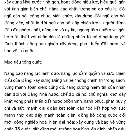
xây dựng Nhà nước tinh gọn, hoạt động hiệu lực, hiệu quả; gắn
với tinh giản biên chế, nâng cao chất lượng và cơ cấu lại đội
ngũ cán bộ, công chức, viên chức; xây dựng đội ngũ cán bộ,
đảng viên, nhất là đội ngũ cán bộ cấp chiến lược, người đứng
đầu đủ phẩm chất, năng lực và uy tín, ngang tầm nhiệm vụ, gắn
bó mật thiết với nhân dân là những nhân tố có ý nghĩa quyết
định thành công sự nghiệp xây dựng, phát triển đất nước và
bảo vệ Tổ quốc.
Mục tiêu tổng quát:
Nâng cao năng lực lãnh đạo, năng lực cầm quyền và sức chiến
đấu của Đảng; xây dựng Đảng và hệ thống chính trị trong sạch,
vững mạnh toàn diện; củng cố, tăng cường niềm tin của nhân
dân đối với Đảng, Nhà nước, chế độ xã hội chủ nghĩa; khơi dậy
khát vọng phát triển đất nước phồn vinh, hạnh phúc, phát huy ý
chí và sức mạnh đại đoàn kết toàn dân tộc kết hợp với sức
mạnh thời đại; đẩy mạnh toàn diện, đồng bộ công cuộc đổi
mới, công nghiệp hoá, hiện đại hóa; xây dựng và bảo vệ vững
chắc Tổ quốc, giữ vững môi trường hòa bình, ổn định; phấn đấu