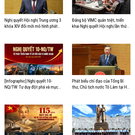
Nghị quyết Hội nghị Trung ương 3
Đảng bộ VIMC quán triệt, triển
khóa XIV đổi mới mô hình phát
khai Nghị quyết Hội nghị lần thứ
triển Việt Nam
ba Ban Chấp hành Trung ương
Đảng khóa XIV
[Infographic] Nghị quyết 10-
Phát biểu chỉ đạo của Tổng Bí
NQ/TW: Tư duy đột phá và mục
thư, Chủ tịch nước Tô Lâm tại Hội
tiêu chiến lược
nghị quán triệt và triển khai Nghị
quyết 10-NQ/TW