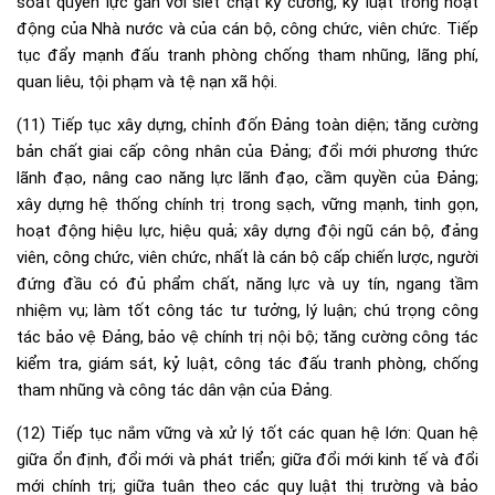
soát quyền lực gắn với siết chặt kỷ cương, kỷ luật trong hoạt
động của Nhà nước và của cán bộ, công chức, viên chức. Tiếp
tục đẩy mạnh đấu tranh phòng chống tham nhũng, lãng phí,
quan liêu, tội phạm và tệ nạn xã hội.
(11) Tiếp tục xây dựng, chỉnh đốn Đảng toàn diện; tăng cường
bản chất giai cấp công nhân của Đảng; đổi mới phương thức
lãnh đạo, nâng cao năng lực lãnh đạo, cầm quyền của Đảng;
xây dựng hệ thống chính trị trong sạch, vững mạnh, tinh gọn,
hoạt động hiệu lực, hiệu quả; xây dựng đội ngũ cán bộ, đảng
viên, công chức, viên chức, nhất là cán bộ cấp chiến lược, người
đứng đầu có đủ phẩm chất, năng lực và uy tín, ngang tầm
nhiệm vụ; làm tốt công tác tư tưởng, lý luận; chú trọng công
tác bảo vệ Đảng, bảo vệ chính trị nội bộ; tăng cường công tác
kiểm tra, giám sát, kỷ luật, công tác đấu tranh phòng, chống
tham nhũng và công tác dân vận của Đảng.
(12) Tiếp tục nắm vững và xử lý tốt các quan hệ lớn: Quan hệ
giữa ổn định, đổi mới và phát triển; giữa đổi mới kinh tế và đổi
mới chính trị; giữa tuân theo các quy luật thị trường và bảo