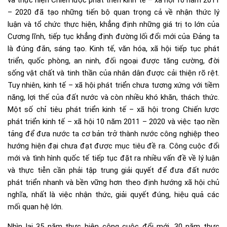
và thực hiện Chiến lược phát triển kinh tế – xã hội 10 năm 2011
– 2020 đã tạo những tiến bộ quan trọng cả về nhận thức lý
luận và tổ chức thực hiện, khẳng định những giá trị to lớn của
Cương lĩnh, tiếp tục khẳng định đường lối đổi mới của Đảng ta
là đúng đắn, sáng tạo. Kinh tế, văn hóa, xã hội tiếp tục phát
triển, quốc phòng, an ninh, đối ngoại được tăng cường, đời
sống vật chất và tinh thần của nhân dân được cải thiện rõ rệt.
Tuy nhiên, kinh tế – xã hội phát triển chưa tương xứng với tiềm
năng, lợi thế của đất nước và còn nhiều khó khăn, thách thức.
Một số chỉ tiêu phát triển kinh tế – xã hội trong Chiến lược
phát triển kinh tế – xã hội 10 năm 2011 – 2020 và việc tạo nền
tảng để đưa nước ta cơ bản trở thành nước công nghiệp theo
hướng hiện đại chưa đạt được mục tiêu đề ra. Công cuộc đổi
mới và tình hình quốc tế tiếp tục đặt ra nhiều vấn đề về lý luận
và thực tiễn cần phải tập trung giải quyết để đưa đất nước
phát triển nhanh và bền vững hơn theo định hướng xã hội chủ
nghĩa, nhất là việc nhận thức, giải quyết đúng, hiệu quả các
mối quan hệ lớn.
Nhìn lại 35 năm thực hiện công cuộc đổi mới, 30 năm thực