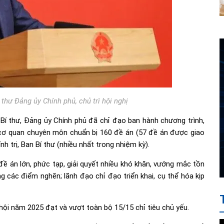
thư Đảng ủy Chính phủ, chủ trì hội nghị
n Bí thư, Đảng ủy Chính phủ đã chỉ đạo ban hành chương trình,
, cơ quan chuyên môn chuẩn bị 160 đề án (57 đề án được giao
h trị, Ban Bí thư (nhiều nhất trong nhiệm kỳ).
đề án lớn, phức tạp, giải quyết nhiều khó khăn, vướng mắc tồn
ng các điểm nghẽn; lãnh đạo chỉ đạo triển khai, cụ thể hóa kịp
 hội năm 2025 đạt và vượt toàn bộ 15/15 chỉ tiêu chủ yếu.