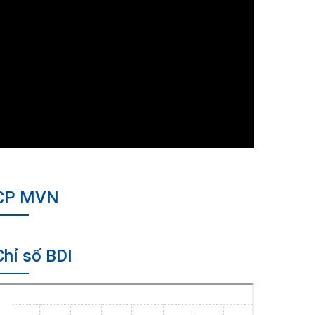
CP MVN
Chỉ số BDI