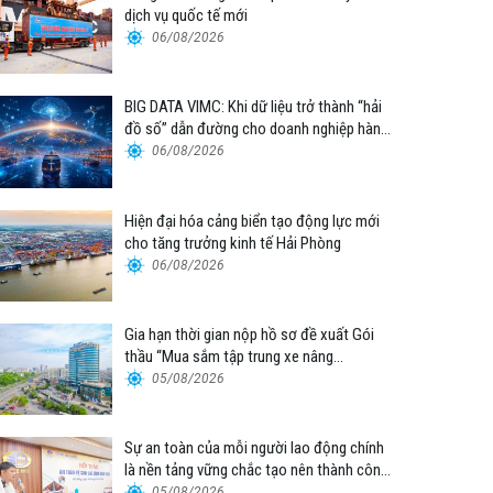
dịch vụ quốc tế mới
06/08/2026
BIG DATA VIMC: Khi dữ liệu trở thành “hải
đồ số” dẫn đường cho doanh nghiệp hàng
hải
06/08/2026
Hiện đại hóa cảng biển tạo động lực mới
cho tăng trưởng kinh tế Hải Phòng
06/08/2026
Gia hạn thời gian nộp hồ sơ đề xuất Gói
thầu “Mua sắm tập trung xe nâng
container thuộc Tổng công ty Hàng hải
05/08/2026
Việt Nam – CTCP”
Sự an toàn của mỗi người lao động chính
là nền tảng vững chắc tạo nên thành công
của Cảng Đà Nẵng
05/08/2026