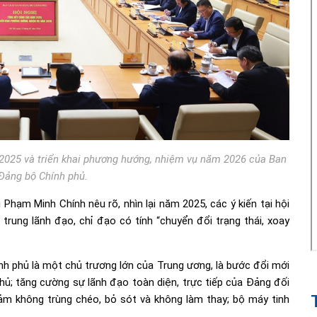
 2025 và triển khai phương hướng, nhiệm vụ năm 2026 của Ban
Đảng bộ Chính phủ.
 Phạm Minh Chính nêu rõ, nhìn lại năm 2025, các ý kiến tại hội
trung lãnh đạo, chỉ đạo có tính “chuyển đổi trạng thái, xoay
ính phủ là một chủ trương lớn của Trung ương, là bước đổi mới
ủ; tăng cường sự lãnh đạo toàn diện, trực tiếp của Đảng đối
đảm không trùng chéo, bỏ sót và không làm thay; bộ máy tinh