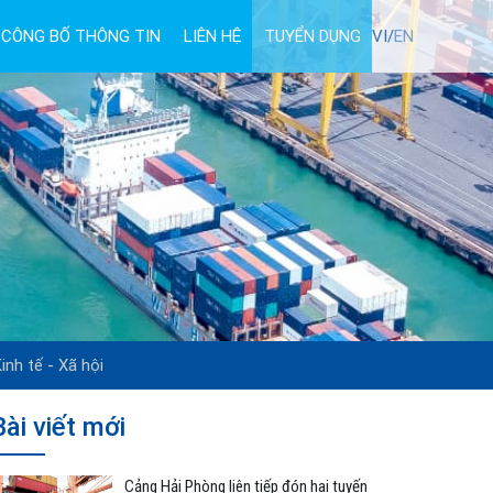
CÔNG BỐ THÔNG TIN
LIÊN HỆ
TUYỂN DỤNG
VI/
EN
inh tế - Xã hội
Bài viết mới
Cảng Hải Phòng liên tiếp đón hai tuyến