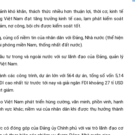
ảnh khó khăn, thách thức nhiều hơn thuận lợi, thời cơ, kinh tế
ng Việt Nam đạt tăng trưởng kinh tế cao, lạm phát kiểm soát
đảm, nợ công, bội chi được kiểm soát tốt.
, củng cố niềm tin của nhân dân với Đảng, Nhà nước (thể hiện
ải phóng miền Nam, thống nhất đất nước).
ầu tư trong và ngoài nước với sự lãnh đạo của Đảng, quản lý
Việt Nam.
ành các công trình, dự án lớn với 564 dự án, tổng số vốn 5,14
DI cao nhất từ trước tới nay và giải ngân FDI khoảng 27 tỉ USD
ụt giảm.
o Việt Nam phát triển hùng cường, văn minh, phồn vinh, hạnh
lĩnh vực khác; niềm vui của nhân dân khi được thụ hưởng thành
c có đóng góp của Đảng ủy Chính phủ với vai trò lãnh đạo cơ