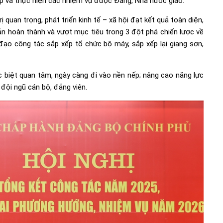
p và thực hiện các nhiệm vụ được Đảng, Nhà nước giao.
 quan trọng, phát triển kinh tế – xã hội đạt kết quả toàn diện,
bản hoàn thành và vượt mục tiêu trong 3 đột phá chiến lược về
ỉ đạo công tác sắp xếp tổ chức bộ máy, sắp xếp lại giang sơn,
biệt quan tâm, ngày càng đi vào nền nếp; nâng cao năng lực
đội ngũ cán bộ, đảng viên.