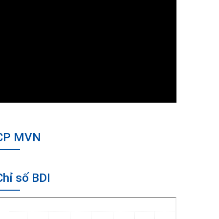
CP MVN
Chỉ số BDI