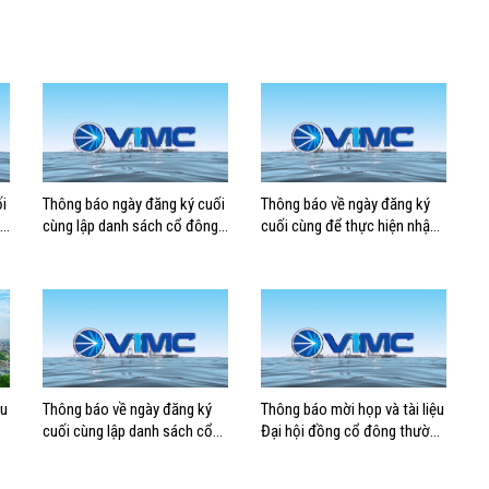
i
Thông báo ngày đăng ký cuối
Thông báo về ngày đăng ký
cùng lập danh sách cổ đông
cuối cùng để thực hiện nhận
có quyền tham dự ĐHĐCĐ
cổ tức năm 2023 bằng tiền
thường niên năm 2025
mặt
ệu
Thông báo về ngày đăng ký
Thông báo mời họp và tài liệu
cuối cùng lập danh sách cổ
Đại hội đồng cổ đông thường
đông có quyền tham dự
niên năm 2024 của Tổng
ĐHĐCĐ bất thường năm
công ty Hàng hải Việt Nam –