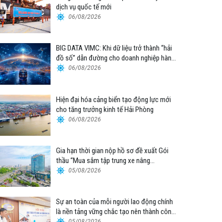
dịch vụ quốc tế mới
06/08/2026
BIG DATA VIMC: Khi dữ liệu trở thành “hải
đồ số” dẫn đường cho doanh nghiệp hàng
hải
06/08/2026
Hiện đại hóa cảng biển tạo động lực mới
cho tăng trưởng kinh tế Hải Phòng
06/08/2026
Gia hạn thời gian nộp hồ sơ đề xuất Gói
thầu “Mua sắm tập trung xe nâng
container thuộc Tổng công ty Hàng hải
05/08/2026
Việt Nam – CTCP”
Sự an toàn của mỗi người lao động chính
là nền tảng vững chắc tạo nên thành công
của Cảng Đà Nẵng
05/08/2026