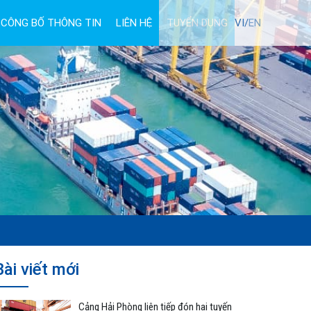
CÔNG BỐ THÔNG TIN
LIÊN HỆ
TUYỂN DỤNG
VI/
EN
Bài viết mới
Cảng Hải Phòng liên tiếp đón hai tuyến