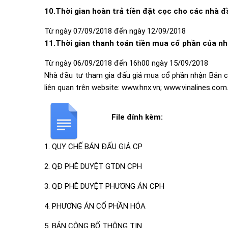
10.Thời gian hoàn trả tiền đặt cọc cho các nhà đ
Từ ngày 07/09/2018 đến ngày 12/09/2018
11.Thời gian thanh toán tiền mua cổ phần của nhà
Từ ngày 06/09/2018 đến 16h00 ngày 15/09/2018
Nhà đầu tư tham gia đấu giá mua cổ phần nhận Bản côn
liên quan trên website:
www.hnx.vn
;
www.vinalines.com
File đính kèm:
1. QUY CHẾ BÁN ĐẤU GIÁ CP
2. QĐ PHÊ DUYỆT GTDN CPH
3. QĐ PHÊ DUYỆT PHƯƠNG ÁN CPH
4. PHƯƠNG ÁN CỔ PHẦN HÓA
5. BẢN CÔNG BỐ THÔNG TIN