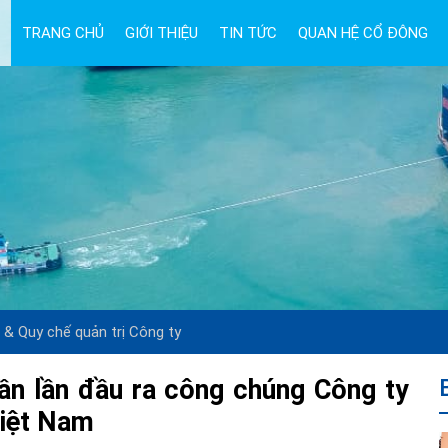
TRANG CHỦ
GIỚI THIỆU
TIN TỨC
QUAN HỆ CỔ ĐÔNG
ệ & Quy chế quản trị Công ty
ần lần đầu ra công chúng Công ty
Việt Nam