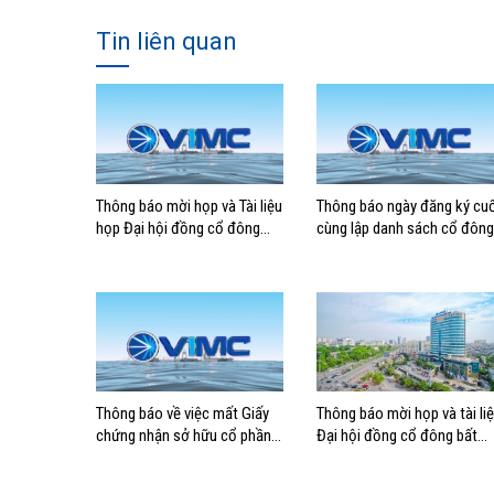
Tin liên quan
Thông báo mời họp và Tài liệu
Thông báo ngày đăng ký cuố
họp Đại hội đồng cổ đông
cùng lập danh sách cổ đông
thường niên năm 2026
có quyền tham dự ĐHĐCĐ
thường niên năm 2026
Thông báo về việc mất Giấy
Thông báo mời họp và tài li
chứng nhận sở hữu cổ phần
Đại hội đồng cổ đông bất
của cổ đông
thường năm 2024