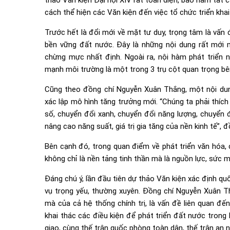
thảo Văn kiện Đại hội XIV rất toàn diện, bao hàm tất c
cách thể hiện các Văn kiện đến việc tổ chức triển kha
Trước hết là đổi mới về mặt tư duy, trọng tâm là vấn
bền vững đất nước. Đây là những nội dung rất mới
chừng mực nhất định. Ngoài ra, nội hàm phát triển
mạnh môi trường là một trong 3 trụ cột quan trọng bên 
Cũng theo đồng chí Nguyễn Xuân Thắng, một nội dung
xác lập mô hình tăng trưởng mới. “Chúng ta phải thích
số, chuyển đổi xanh, chuyển đổi năng lượng, chuyển đ
nâng cao năng suất, giá trị gia tăng của nền kinh tế”,
Bên cạnh đó, trong quan điểm về phát triển văn hóa, 
không chỉ là nền tảng tinh thần mà là nguồn lực, sức m
Đáng chú ý, lần đầu tiên dự thảo Văn kiện xác định qu
vụ trọng yếu, thường xuyên. Đồng chí Nguyễn Xuân Th
mà của cả hệ thống chính trị, là vấn đề liên quan đến
khai thác các điều kiện để phát triển đất nước trong
giao, cùng thế trận quốc phòng toàn dân, thế trận an n