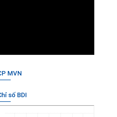
CP MVN
Chỉ số BDI