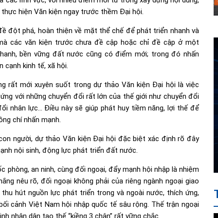
ả các lĩnh vực, với nhiều điểm mới từ trong xây dựng nội dung,
i thực hiện Văn kiện ngay trước thềm Đại hội.
 đề đột phá, hoàn thiện về mặt thể chế để phát triển nhanh và
 mà các văn kiện trước chưa đề cập hoặc chỉ đề cập ở một
 nhanh, bền vững đất nước cũng có điểm mới; trong đó nhấn
cạnh kinh tế, xã hội.
 rất mới xuyên suốt trong dự thảo Văn kiện Đại hội là việc
 ứng với những chuyển đổi rất lớn của thế giới như chuyển đổi
ổi nhân lực… Điều này sẽ giúp phát huy tiềm năng, lợi thế để
 đồng chí nhấn mạnh.
con người, dự thảo Văn kiện Đại hội đặc biệt xác định rõ đây
ạnh nội sinh, động lực phát triển đất nước.
ốc phòng, an ninh, cùng đối ngoại, đẩy mạnh hội nhập là nhiệm
ắng nêu rõ, đối ngoại không phải của riêng ngành ngoại giao
 thu hút nguồn lực phát triển trong và ngoài nước, thích ứng,
 bối cảnh Việt Nam hội nhập quốc tế sâu rộng. Thế trận ngoại
inh nhân dân tạo thế “kiềng 3 chân” rất vững chắc.