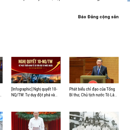
Báo Đảng cộng sản
[Infographic] Nghị quyết 10-
Phát biểu chỉ đạo của Tổng
hị
NQ/TW: Tư duy đột phá và
Bí thư, Chủ tịch nước Tô Lâm
mục tiêu chiến lược
tại Hội nghị quán triệt và triển
khai Nghị quyết 10-NQ/TW