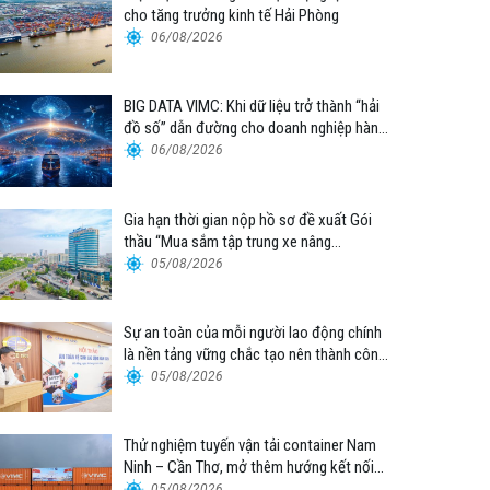
cho tăng trưởng kinh tế Hải Phòng
06/08/2026
BIG DATA VIMC: Khi dữ liệu trở thành “hải
đồ số” dẫn đường cho doanh nghiệp hàng
hải
06/08/2026
Gia hạn thời gian nộp hồ sơ đề xuất Gói
thầu “Mua sắm tập trung xe nâng
container thuộc Tổng công ty Hàng hải
05/08/2026
Việt Nam – CTCP”
Sự an toàn của mỗi người lao động chính
là nền tảng vững chắc tạo nên thành công
của Cảng Đà Nẵng
05/08/2026
Thử nghiệm tuyến vận tải container Nam
Ninh – Cần Thơ, mở thêm hướng kết nối
logistics cho ĐBSCL
05/08/2026