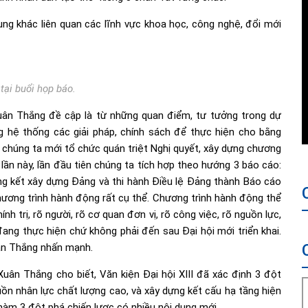
ng khác liên quan các lĩnh vực khoa học, công nghệ, đổi mới
tại buổi họp báo.
ân Thắng đề cập là từ những quan điểm, tư tưởng trong dự
 hệ thống các giải pháp, chính sách để thực hiện cho bằng
i chúng ta mới tổ chức quán triệt Nghị quyết, xây dựng chương
 lần này, lần đầu tiên chúng ta tích hợp theo hướng 3 báo cáo:
ổng kết xây dựng Đảng và thi hành Điều lệ Đảng thành Báo cáo
à Chương trình hành động rất cụ thể. Chương trình hành động thể
nh trị, rõ người, rõ cơ quan đơn vị, rõ công việc, rõ nguồn lực,
 đang thực hiện chứ không phải đến sau Đại hội mới triển khai.
ân Thắng nhấn mạnh.
uân Thắng cho biết, Văn kiện Đại hội XIII đã xác định 3 đột
uồn nhân lực chất lượng cao, và xây dựng kết cấu hạ tầng hiện
i hàm 3 đột phá chiến lược có nhiều nội dung mới.