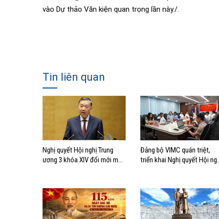
vào Dự thảo Văn kiện quan trọng lần này./.
Tin liên quan
Nghị quyết Hội nghị Trung
Đảng bộ VIMC quán triệt,
ương 3 khóa XIV đổi mới mô
triển khai Nghị quyết Hội ng
hình phát triển Việt Nam
lần thứ ba Ban Chấp hành
Trung ương Đảng khóa XIV