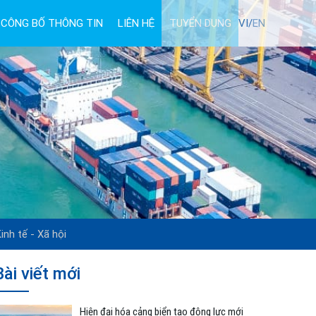
CÔNG BỐ THÔNG TIN
LIÊN HỆ
TUYỂN DỤNG
VI/
EN
inh tế - Xã hội
Bài viết mới
Hiện đại hóa cảng biển tạo động lực mới