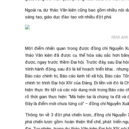
Ngoài ra, dự thảo Văn kiện cũng bao gồm nhiều nội du
sáng tạo, giáo dục đào tạo với nhiều đột phá.
Hình ảnh 
Một điểm nhấn quan trọng được đồng chí Nguyễn Xu
thảo Văn kiện đã được cụ thể hóa sâu sắc hơn bằng
được, ngay trước thềm Đại hội. Trước đây, sau Đại hộ
trình hành động, sau đó là kế hoạch triển khai… nhưng
Báo cáo chính trị, Báo cáo kinh tế-xã hội, Báo cáo T
chính trị trình Đại hội XIV của Đảng. Đi liền với đó l
hiện thực thi tất cả các nội dung mới trong Báo cáo chí
rõ thời gian thực hiện. “Mà hiện tại là chúng ta đã và
Đây là điểm mới chưa từng có” – đồng chí Nguyễn Xu
Thông tin về 3 đột phá chiến lược, đồng chí Nguyễn X
phá chiến lược gồm: hoàn thiện thể chế, phát triển ng
đại. Tuy nhiên, trong dự thảo Văn kiện Đại hội XIV, nộ