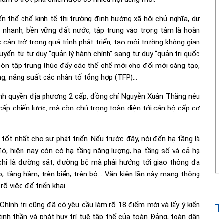
đến thể chế kinh tế thị trường định hướng xã hội chủ nghĩa, dự
n nhanh, bền vững đất nước, tập trung vào trọng tâm là hoàn
 cản trở trong quá trình phát triển, tạo môi trường không gian
huyển từ tư duy “quản lý hành chính” sang tư duy “quản trị quốc
còn tập trung thúc đẩy các thể chế mới cho đổi mới sáng tạo,
ng, năng suất các nhân tố tổng hợp (TFP)…
hính quyền địa phương 2 cấp, đồng chí Nguyễn Xuân Thắng nêu
cấp chiến lược, mà còn chú trọng toàn diện tới cán bộ cấp cơ
 tốt nhất cho sự phát triển. Nếu trước đây, nói đến hạ tầng là
đó, hiện nay còn có hạ tầng năng lượng, hạ tầng số và cả hạ
chỉ là đường sắt, đường bộ mà phải hướng tới giao thông đa
p, tầng hầm, trên biển, trên bộ… Văn kiện lần này mang thông
rõ việc để triển khai.
ính trị cũng đã có yêu cầu làm rõ 18 điểm mới và lấy ý kiến
nh thần và phát huy trí tuệ tập thể của toàn Đảng, toàn dân