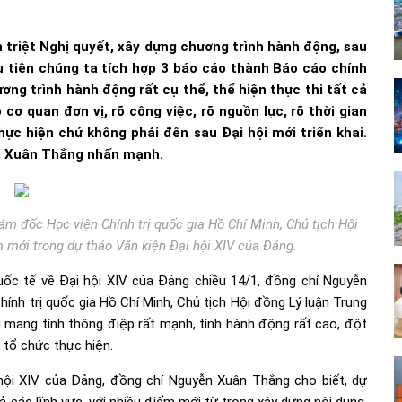
 triệt Nghị quyết, xây dựng chương trình hành động, sau
ầu tiên chúng ta tích hợp 3 báo cáo thành Báo cáo chính
hương trình hành động rất cụ thể, thể hiện thực thi tất cả
 cơ quan đơn vị, rõ công việc, rõ nguồn lực, rõ thời gian
hực hiện chứ không phải đến sau Đại hội mới triển khai.
ễn Xuân Thắng nhấn mạnh.
ám đốc Học viện Chính trị quốc gia Hồ Chí Minh, Chủ tịch Hội
 mới trong dự thảo Văn kiện Đại hội XIV của Đảng.
uốc tế về Đại hội XIV của Đảng chiều 14/1, đồng chí Nguyễn
hính trị quốc gia Hồ Chí Minh, Chủ tịch Hội đồng Lý luận Trung
 mang tính thông điệp rất mạnh, tính hành động rất cao, đột
i tổ chức thực hiện.
hội XIV của Đảng, đồng chí Nguyễn Xuân Thắng cho biết, dự