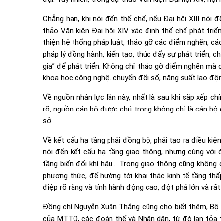
Chẳng hạn, khi nói đến thể chế, nếu Đại hội XIII nói 
thảo Văn kiện Đại hội XIV xác định thể chế phát triể
thiện hệ thống pháp luật, tháo gỡ các điểm nghẽn, các
pháp lý đồng hành, kiến tạo, thúc đẩy sự phát triển, c
gia” để phát triển. Không chỉ tháo gỡ điểm nghẽn mà 
khoa học công nghệ, chuyển đổi số, năng suất lao độ
Về nguồn nhân lực lần này, nhất là sau khi sắp xếp c
rõ, nguồn cán bộ được chú trọng không chỉ là cán bộ 
sở.
Về kết cấu hạ tầng phải đồng bộ, phải tạo ra điều kiện
nói đến kết cấu hạ tầng giao thông, nhưng cùng với 
tầng biến đổi khí hậu… Trong giao thông cũng không 
phương thức, để hướng tới khai thác kinh tế tầng thấ
điệp rõ ràng và tính hành động cao, đột phá lớn và rất 
Đồng chí Nguyễn Xuân Thắng cũng cho biết thêm, Bộ Ch
của MTTQ, các đoàn thể và Nhân dân, từ đó lan tỏa ti