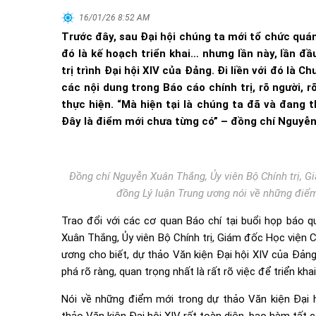
16/01/26 8:52 AM
Trước đây, sau Đại hội chúng ta mới tổ chức quán
đó là kế hoạch triển khai… nhưng lần này, lần đ
trị trình Đại hội XIV của Đảng. Đi liền với đó là C
các nội dung trong Báo cáo chính trị, rõ người, rõ
thực hiện. “Mà hiện tại là chúng ta đã và đang t
Đây là điểm mới chưa từng có” – đồng chí Nguy
Đồng chí Nguyễn Xuân Thắng, Ủy viên Bộ Chính trị, Gi
đồng Lý luận Trung ương nói về những điểm
Trao đổi với các cơ quan Báo chí tại buổi họp báo q
Xuân Thắng, Ủy viên Bộ Chính trị, Giám đốc Học viện C
ương cho biết, dự thảo Văn kiện Đại hội XIV của Đảng
phá rõ ràng, quan trọng nhất là rất rõ việc để triển kha
Nói về những điểm mới trong dự thảo Văn kiện Đại 