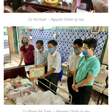
Cụ Vũ Hoạt – Nguyên Chính ủy tàu
Cụ Phạm Bá Tước – Nguyên Chính ủy tàu