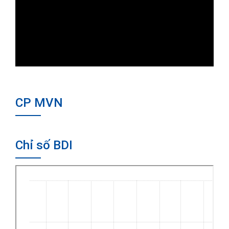
CP MVN
Chỉ số BDI