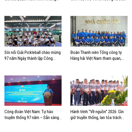
định bản lĩnh tuổi trẻ VIMC
đảo quê hương
Sôi nổi Giải Pickleball chào mừng
Đoàn Thanh niên Tổng công ty
97 năm Ngày thành lập Công
Hàng hải Việt Nam tham quan,
đoàn Việt Nam
học tập thực tế tại Nhà Quốc hội
Công đoàn Việt Nam: Tự hào
Hành trình “Về nguồn” 2026: Gìn
truyền thống 97 năm – Sẵn sàng
giữ truyền thống, lan tỏa trách
bước vào kỷ nguyên mới
nhiệm