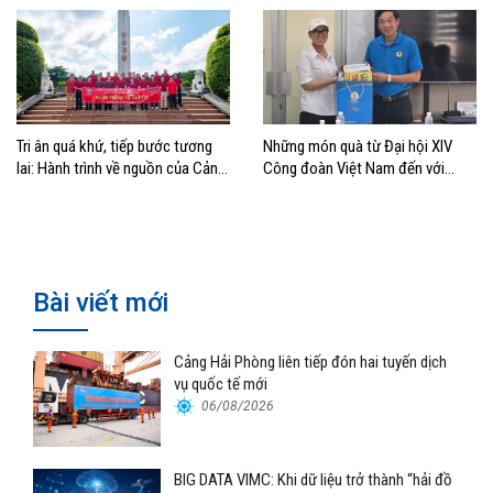
Tri ân quá khứ, tiếp bước tương
Những món quà từ Đại hội XIV
lai: Hành trình về nguồn của Cảng
Công đoàn Việt Nam đến với
Sài Gòn và Cảng Quy Nhơn
đoàn viên, NLĐ ngành Hàng hải
Bài viết mới
Cảng Hải Phòng liên tiếp đón hai tuyến dịch
vụ quốc tế mới
06/08/2026
BIG DATA VIMC: Khi dữ liệu trở thành “hải đồ