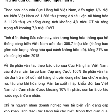
Tàu nội quá cũ, hãng nước ngoài lấn át
Theo báo cáo của Cục Hàng hải Việt Nam, đến ngày 1/6, đội
tàu biển Việt Nam có 1.586 tàu (trong đó tàu vận tải hàng hóa
là 1.128 tàu) với tổng dung tích khoảng 4,8 triệu GT và tổng
trọng tải khoảng 7,8 triệu DWT.
Tính đến tháng Sáu năm nay, sản lượng hàng hóa thông qua hệ
thống cảng biển Việt Nam ước đạt 308,7 triệu tấn (không bao
gồm sản lượng hàng hóa quá cảnh không bốc dỡ), tăng 21% so
với cùng kỳ năm 2018.
Về thị phần vận tải, theo báo cáo của Cục Hàng hải Việt Nam,
các đơn vị vận tải cơ bản đáp ứng được 100% thị phần vận tải
nội địa trừ một số mặt hàng chuyên dụng như tàu chở xi măng
rời, tàu chở khí hóa lỏng. Vận tải xuất nhập khẩu, đội tàu Việt
Nam chỉ đảm nhận được khoảng 10% thị phần, còn lại là do tàu
nước ngoài đảm nhận.
Chỉ ra nguyên nhân doanh nghiệp vận tải biển vẫn đang gặp
khó khăn, lãnh đạo Cục Hàng hải cho biết, trong thời gian qua,