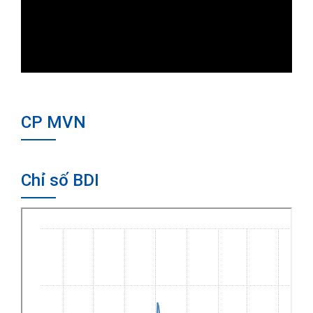
CP MVN
Chỉ số BDI