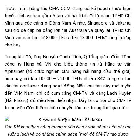
Trước mắt, hãng tàu CMA-CGM đang có kế hoạch thực hiện
tuyến dịch vụ bao gồm 5 tàu với hải trình đi từ cảng TP.Hồ Chí
Minh qua các cảng ở Đông Nam Á như: Singapore và Jakarta,
sau đó sẽ cập ba cảng lớn tại Australia và quay lại TP.Hồ Chí
Minh với các tàu từ 8.000 TEUs đến 18.000 TEUs”, ông Tương
cho hay.
Trong khi đó, ông Nguyễn Cảnh Tĩnh, Q.Tổng giám đốc Tổng
công ty Hàng hải VN cho biết, thông tin từ hãng tư vấn
Alphaliner (tổ chức nghiên cứu hàng hải hàng đầu thế giới),
hiện nay, cỡ tàu 10.000 – 21.000 TEUs chiếm 34% tổng số tàu
vận tải container đang hoạt động. Nếu loại tàu này mở tuyến
đến Việt Nam, chỉ có cụm cảng CM-TV và cảng Lạch Huyện
(Hải Phòng) đủ điều kiện tiếp nhận. Đây là cơ hội cho CM-TV
trong việc đón thêm nhiều chuyến tàu mẹ trong thời gian tới.
Các DN khai thác cảng mong muốn Nhà nước sẽ ưu tiên cải tạo
luồng lạch và có những chính sách “mở” để CM-TV tạo được