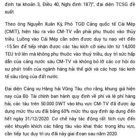
định tại khoản 3, Điều 40, Nghị định 187)”, đại diện TCSG đề
xuất.
Theo ông Nguyễn Xuân Kỳ, Phó TGĐ Cảng quốc tế Cái Mép
(CMIT), hiện tàu ra vào CM-TV vẫn phải phụ thuộc vào thủy
triều. Luồng vào Cái Mép cần sớm được duy tu nạo vét đến
-15.5m để tiếp nhận được các tàu kích cỡ siêu lớn từ 14,000
TEU trở lên mà không phụ thuộc vào thuỷ triều, duy trì sức hấp
dẫn của cảng nước sâu CM-TV và không bỏ lỡ các cơ hội do
sự phát triển của ngành hàng hải thế giới và các hợp tác kinh
tế sâu rộng của đất nước.
Đại diện Cảng vụ Hàng hải Vũng Tàu cho rằng, khung giá hiện
nay của Bộ Tài chính ban hành quy định về phí và lệ phí hàng
hải, các tàu trên 50.000 DWT vào khu vực CM-TV đã được áp
dụng mức thu ưu đãi bằng 60% mức thu quy định áp dụng đến
hết ngày 31/12/2020. Cơ chế này tác động rất tích cực đến
việc khuyến khích các hãng tàu vào khai thác trong khu vực,
cần tiếp tục duy trì ưu đãi này giai đoạn sau năm 2020.