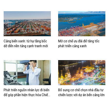
động, đánh giá rủi ro
đúng vị trí trong chiến lược xây
dựng Việt Nam trở thành quốc gia
biển mạnh
Cảng biển xanh: từ hạ tầng bốc
Mở cơ chế ưu đãi để tăng tốc
dỡ đến nền tảng cạnh tranh mới
phát triển cảng xanh
Phát triển nguồn nhân lực đi biển
Bổ sung cơ chế chọn nhà đầu tư
để góp phần hiện thực hóa Chiến
chiến lược với dự án bến cảng lớn
lược biển Việt Nam