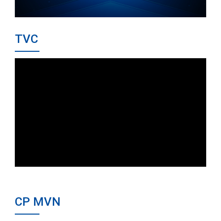
TVC
CP MVN