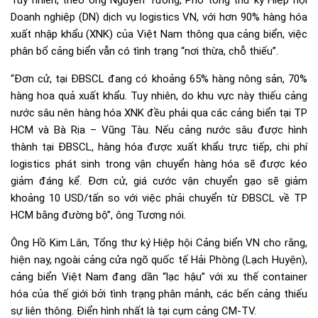
Tuy nhiên, theo ông Nguyễn Tương, Phó tổng thư ký Hiệp hội
Doanh nghiệp (DN) dịch vụ logistics VN, với hơn 90% hàng hóa
xuất nhập khẩu (XNK) của Việt Nam thông qua cảng biển, việc
phân bổ cảng biển vẫn có tình trạng “nơi thừa, chỗ thiếu”.
“Đơn cử, tại ĐBSCL đang có khoảng 65% hàng nông sản, 70%
hàng hoa quả xuất khẩu. Tuy nhiên, do khu vực này thiếu cảng
nước sâu nên hàng hóa XNK đều phải qua các cảng biển tại TP
HCM và Bà Rịa – Vũng Tàu. Nếu cảng nước sâu được hình
thành tại ĐBSCL, hàng hóa được xuất khẩu trực tiếp, chi phí
logistics phát sinh trong vận chuyển hàng hóa sẽ được kéo
giảm đáng kể. Đơn cử, giá cước vận chuyển gạo sẽ giảm
khoảng 10 USD/tấn so với việc phải chuyển từ ĐBSCL về TP
HCM bằng đường bộ”, ông Tương nói.
Ông Hồ Kim Lân, Tổng thư ký Hiệp hội Cảng biển VN cho rằng,
hiện nay, ngoài cảng cửa ngõ quốc tế Hải Phòng (Lạch Huyện),
cảng biển Việt Nam đang dần “lạc hậu” với xu thế container
hóa của thế giới bởi tình trạng phân mảnh, các bến cảng thiếu
sự liên thông. Điển hình nhất là tại cụm cảng CM-TV.