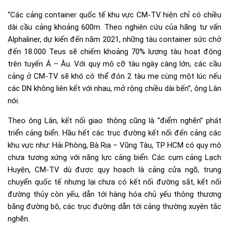
“Các cảng container quốc tế khu vực CM-TV hiện chỉ có chiều
dài cầu cảng khoảng 600m. Theo nghiên cứu của hãng tư vấn
Alphaliner, dự kiến đến năm 2021, những tàu container sức chở
đến 18.000 Teus sẽ chiếm khoảng 70% lượng tàu hoạt động
trên tuyến Á – Âu. Với quy mô cỡ tàu ngày càng lớn, các cầu
cảng ở CM-TV sẽ khó có thể đón 2 tàu mẹ cùng một lúc nếu
các DN không liên kết với nhau, mở rộng chiều dài bến”, ông Lân
nói.
Theo ông Lân, kết nối giao thông cũng là “điểm nghẽn” phát
triển cảng biển. Hầu hết các trục đường kết nối đến cảng các
khu vực như: Hải Phòng, Bà Rịa – Vũng Tàu, TP HCM có quy mô
chưa tương xứng với năng lực cảng biển. Các cụm cảng Lạch
Huyện, CM-TV dù được quy hoạch là cảng cửa ngõ, trung
chuyển quốc tế nhưng lại chưa có kết nối đường sắt, kết nối
đường thủy còn yếu, dẫn tới hàng hóa chủ yếu thông thương
bằng đường bộ, các trục đường dẫn tới cảng thường xuyên tắc
nghẽn.