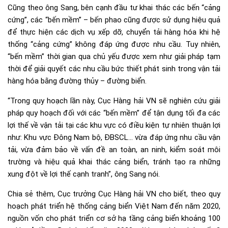
Cũng theo ông Sang, bên cạnh đầu tư khai thác các bến “cảng
cứng”, các “bến mềm” – bến phao cũng được sử dụng hiệu quả
để thực hiện các dịch vụ xếp dỡ, chuyển tải hàng hóa khi hệ
thống “cảng cứng” không đáp ứng được nhu cầu. Tuy nhiên,
“bến mềm” thời gian qua chủ yếu được xem như giải pháp tạm
thời để giải quyết các nhu cầu bức thiết phát sinh trong vận tải
hàng hóa bằng đường thủy – đường biển.
“Trong quy hoạch lần này, Cục Hàng hải VN sẽ nghiên cứu giải
pháp quy hoạch đối với các “bến mềm” để tận dụng tối đa các
lợi thế về vận tải tại các khu vực có điều kiện tự nhiên thuận lợi
như: Khu vực Đông Nam bộ, ĐBSCL… vừa đáp ứng nhu cầu vận
tải, vừa đảm bảo về vấn đề an toàn, an ninh, kiểm soát môi
trường và hiệu quả khai thác cảng biển, tránh tạo ra những
xung đột về lợi thế cạnh tranh”, ông Sang nói.
Chia sẻ thêm, Cục trưởng Cục Hàng hải VN cho biết, theo quy
hoạch phát triển hệ thống cảng biển Việt Nam đến năm 2020,
nguồn vốn cho phát triển cơ sở hạ tầng cảng biển khoảng 100