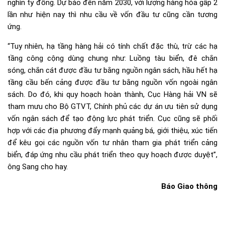
nghìn tỷ đồng. Dự báo đến năm 2030, với lượng hàng hóa gấp 2
lần như hiện nay thì nhu cầu về vốn đầu tư cũng cần tương
ứng.
“Tuy nhiên, hạ tầng hàng hải có tính chất đặc thù, trừ các hạ
tầng công cộng dùng chung như: Luồng tàu biển, đê chắn
sóng, chắn cát được đầu tư bằng nguồn ngân sách, hầu hết hạ
tầng cầu bến cảng được đầu tư bằng nguồn vốn ngoài ngân
sách. Do đó, khi quy hoạch hoàn thành, Cục Hàng hải VN sẽ
tham mưu cho Bộ GTVT, Chính phủ các dự án ưu tiên sử dụng
vốn ngân sách để tạo động lực phát triển. Cục cũng sẽ phối
hợp với các địa phương đẩy mạnh quảng bá, giới thiệu, xúc tiến
để kêu gọi các nguồn vốn tư nhân tham gia phát triển cảng
biển, đáp ứng nhu cầu phát triển theo quy hoạch được duyệt”,
ông Sang cho hay.
Báo Giao thông