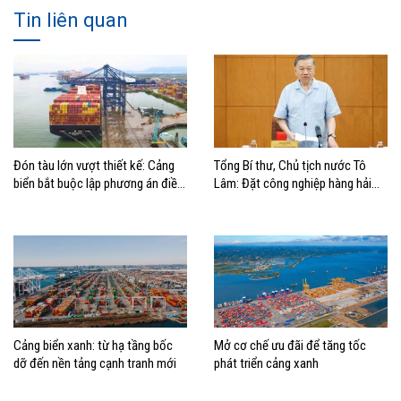
Tin liên quan
Đón tàu lớn vượt thiết kế: Cảng
Tổng Bí thư, Chủ tịch nước Tô
biển bắt buộc lập phương án điều
Lâm: Đặt công nghiệp hàng hải
động, đánh giá rủi ro
đúng vị trí trong chiến lược xây
dựng Việt Nam trở thành quốc gia
biển mạnh
Cảng biển xanh: từ hạ tầng bốc
Mở cơ chế ưu đãi để tăng tốc
dỡ đến nền tảng cạnh tranh mới
phát triển cảng xanh