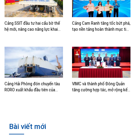
Cảng SSIT đầu tư hai cẩu bờ thế
Cảng Cam Ranh tăng tốc bứt phá,
hệ mới, nâng cao năng lực khai
tạo nền tảng hoàn thành mục tiêu
thác cảng
tăng trưởng năm 2026
Cảng Hải Phòng đón chuyến tàu
VIMC và thành phố Đông Quản
RORO xuất khẩu đầu tiên của
tăng cường hợp tác, mở rộng kết
Hyundai Glovis
nối logistics và thương mại Việt
Nam – Trung Quốc
Bài viết mới