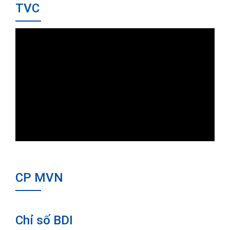
TVC
CP MVN
Chỉ số BDI