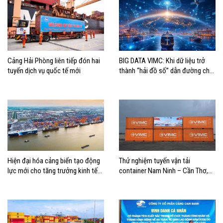
Cảng Hải Phòng liên tiếp đón hai
BIG DATA VIMC: Khi dữ liệu trở
tuyến dịch vụ quốc tế mới
thành “hải đồ số” dẫn đường cho
doanh nghiệp hàng hải
Hiện đại hóa cảng biển tạo động
Thử nghiệm tuyến vận tải
lực mới cho tăng trưởng kinh tế
container Nam Ninh – Cần Thơ,
Hải Phòng
mở thêm hướng kết nối logistics
cho ĐBSCL