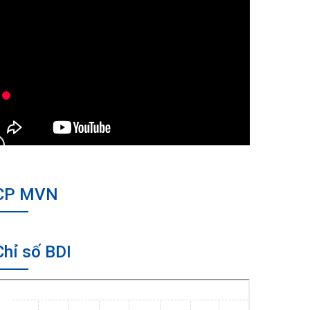
CP MVN
Chỉ số BDI