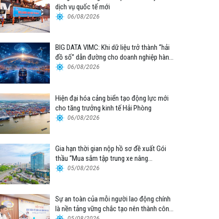
dịch vụ quốc tế mới
06/08/2026
BIG DATA VIMC: Khi dữ liệu trở thành “hải
đồ số” dẫn đường cho doanh nghiệp hàng
hải
06/08/2026
Hiện đại hóa cảng biển tạo động lực mới
cho tăng trưởng kinh tế Hải Phòng
06/08/2026
Gia hạn thời gian nộp hồ sơ đề xuất Gói
thầu “Mua sắm tập trung xe nâng
container thuộc Tổng công ty Hàng hải
05/08/2026
Việt Nam – CTCP”
Sự an toàn của mỗi người lao động chính
là nền tảng vững chắc tạo nên thành công
của Cảng Đà Nẵng
05/08/2026