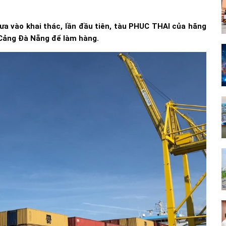
ưa vào khai thác, lần đầu tiên, tàu PHUC THAI của hãng
 Cảng Đà Nẵng để làm hàng.