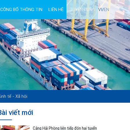
CÔNG BỐ THÔNG TIN
LIÊN HỆ
TUYỂN DỤNG
VI/
EN
inh tế - Xã hội
Bài viết mới
Cảng Hải Phòng liên tiếp đón hai tuyến