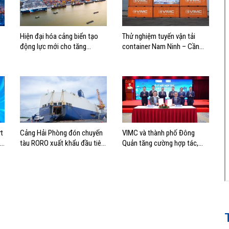
Hiện đại hóa cảng biển tạo
Thử nghiệm tuyến vận tải
động lực mới cho tăng
container Nam Ninh – Cần
trưởng kinh tế Hải Phòng
Thơ, mở thêm hướng kết nối
logistics cho ĐBSCL
t
Cảng Hải Phòng đón chuyến
VIMC và thành phố Đông
nh
tàu RORO xuất khẩu đầu tiên
Quản tăng cường hợp tác,
của Hyundai Glovis
mở rộng kết nối logistics và
thương mại Việt Nam – Trung
Quốc