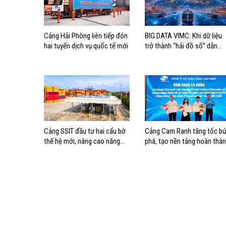
Cảng Hải Phòng liên tiếp đón
BIG DATA VIMC: Khi dữ liệu
hai tuyến dịch vụ quốc tế mới
trở thành “hải đồ số” dẫn
đường cho doanh nghiệp
hàng hải
Cảng SSIT đầu tư hai cẩu bờ
Cảng Cam Ranh tăng tốc bứ
thế hệ mới, nâng cao năng
phá, tạo nền tảng hoàn thà
lực khai thác cảng
mục tiêu tăng trưởng năm
2026