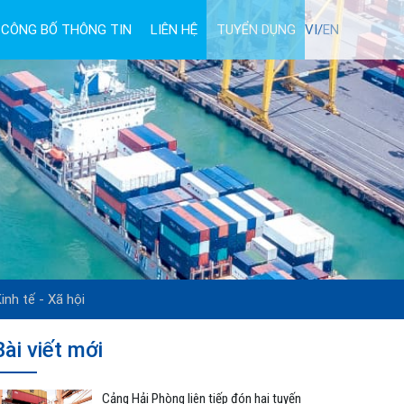
CÔNG BỐ THÔNG TIN
LIÊN HỆ
TUYỂN DỤNG
VI/
EN
inh tế - Xã hội
Bài viết mới
Cảng Hải Phòng liên tiếp đón hai tuyến