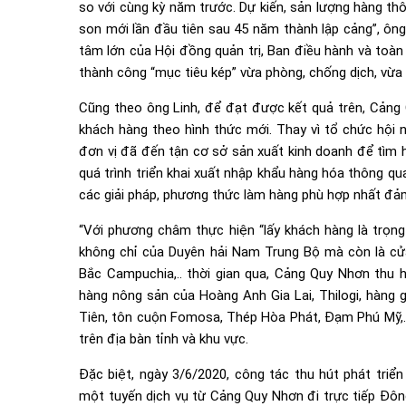
so với cùng kỳ năm trước. Dự kiến, sản lượng hàng t
son mới lần đầu tiên sau 45 năm thành lập cảng”, ông 
tâm lớn của Hội đồng quản trị, Ban điều hành và toàn
thành công “mục tiêu kép” vừa phòng, chống dịch, vừa
Cũng theo ông Linh, để đạt được kết quả trên, Cảng 
khách hàng theo hình thức mới. Thay vì tổ chức hội n
đơn vị đã đến tận cơ sở sản xuất kinh doanh để tìm 
quá trình triển khai xuất nhập khẩu hàng hóa thông q
các giải pháp, phương thức làm hàng phù hợp nhất đảm
“Với phương châm thực hiện “lấy khách hàng là trọng t
không chỉ của Duyên hải Nam Trung Bộ mà còn là cử
Bắc Campuchia,.. thời gian qua, Cảng Quy Nhơn thu
hàng nông sản của Hoàng Anh Gia Lai, Thilogi, hàng 
Tiên, tôn cuộn Fomosa, Thép Hòa Phát, Đạm Phú Mỹ,… 
trên địa bàn tỉnh và khu vực.
Đặc biệt, ngày 3/6/2020, công tác thu hút phát tr
một tuyến dịch vụ từ Cảng Quy Nhơn đi trực tiếp Đô