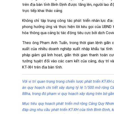
trên địa bàn tỉnh Bình Định được tăng lên, người lao đ
trực tiếp khai thác cảng.
Không chỉ tập trung công tác phát triển nhân lực đị
phong hưởng ứng và thực hiện lời kêu gọi của UBND t
hóa thông qua cảng bị tác động tiêu cực bởi dịch Covi
Theo ông Phạm Anh Tuấn, trong thời gian lệnh giãn c
xuất của nhiều doanh nghiệp xuất nhập khẩu tại tỉnh
pháp giảm giá linh hoạt, giãn thời gian thanh toán c
tưởng tuyệt đối vào các cam kết của cảng, duy trì v
KT-XH trên địa bàn tỉnh.
Với vị trí quan trọng trong chiến lược phát triển KT-X
án quy hoạch chi tiết xây dựng tỷ lệ 1/500 mở rộng 
88ha, trong đó phạm vi quy hoạch xây dựng trên bờ gầ
Mục tiêu quy hoạch phát triển mở rộng Cảng Quy Nhơn
đáp ứng nhu cầu phát triển KT-XH của tỉnh Bình Định, 