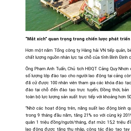
“Mắt xích” quan trọng trong chiến lược phát triển
Hơn một năm Tổng công ty Hàng hải VN tiếp quản, bê
chất lượng nguồn nhân lực tại chỗ của tỉnh Bình Định
Ông Phạm Anh Tuấn, Chủ tịch HĐQT Cảng Quy Nhơn cho
số lượng lớp đào tạo cho người lao động tại cảng còn
đã cử được 100 nhân viên tham gia các khóa đào tạo 
đào tại chỗ đến đào tạo trực tuyến; Đồng thời, bả
toàn bộ lực lượng sản xuất trực tiếp với khoảng hơn 5
“Nhờ các hoạt động trên, năng suất lao động bình q
trong 9 tháng đầu năm, tăng 21% so với cùng kỳ 201
quân 1 triệu đồng/người/tháng, đạt mức 15,2 triệu đồ
lao động được tăng thu nhập, công tác đào tạo tay 