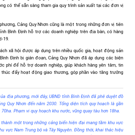
ộng có thể sẵn sàng tham gia quy trình sản xuất tại các đơn vị
a phương, Cảng Quy Nhơn cũng là một trong những đơn vị tiên
ỉnh Bình Định hỗ trợ các doanh nghiệp trên địa bàn, có hàng
d-19.
ách xã hội được áp dụng trên nhiều quốc gia, hoạt động sản
 Bình Định bị gián đoạn, Cảng Quy Nhơn đã áp dụng các biện
ước phí để hỗ trợ doanh nghiệp, giúp khách hàng yên tâm, tin
à thúc đẩy hoạt động giao thương, góp phần vào tăng trưởng
H của địa phương, mới đây, UBND tỉnh Bình Định đã phê duyệt đồ
Cảng Quy Nhơn đến năm 2030. Tổng diện tích quy hoạch là gần
n 70ha. Phạm vi quy hoạch khu nước, vũng quay tàu hơn 18ha.
 thành một trong những cảng biển hiện đại mang tầm khu vực
khu vực Nam Trung bộ và Tây Nguyên. Đồng thời, khai thác hiệu