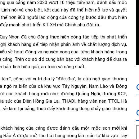
hông qua cảng năm 2020 vượt 10 triệu tấn/năm, đánh dấu mốc
Linh nói và cho biết, kết quả này đã thể hiện nỗ lực và quyết
 thể hơn 800 người lao động của công ty, bước đầu thực hiện
 đẩy mạnh phát triển KT-XH mà Chính phủ đặt ra.
Quy Nhơn đã chủ động thực hiện công tác tiếp thị phát triển
ghị khách hàng để tiếp nhận phản ánh về chất lượng dịch vụ,
hiểu về hoạt động và nguyện vọng của từng khách hàng trong
ua cảng. Trên cơ sở đó cùng bàn bạc với khách hàng để đưa ra
 bảo tính hiệu quả, an toàn và năng suất.
âm”, cộng với vị trí địa lý “đắc địa”, là cửa ngõ giao thương
a ngõ ra biển của cả khu vực Tây Nguyên, Nam Lào và Đông
 hút các khách hàng mới như: đường Quảng Ngãi, đường KCP,
gia súc của Diên Hồng Gia Lai, THADI, hàng viên nén TTCL Hà
về làm tại cảng, thúc đẩy khơi thông dòng chảy giao thương
iển khách hàng của cảng được đánh dấu một mốc son mới khi
ng Bắc Á được mở, thu hút hàng nông lâm sản từ khu vực Tây