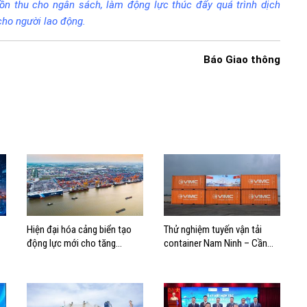
uồn thu cho ngân sách, làm động lực thúc đẩy quá trình dịch
cho người lao động.
Báo Giao thông
Hiện đại hóa cảng biển tạo
Thử nghiệm tuyến vận tải
động lực mới cho tăng
container Nam Ninh – Cần
trưởng kinh tế Hải Phòng
Thơ, mở thêm hướng kết nối
logistics cho ĐBSCL