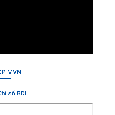
CP MVN
Chỉ số BDI