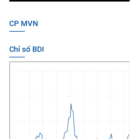
CP MVN
Chỉ số BDI