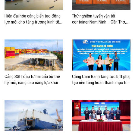
Hiện đại hóa cảng biển tạo động
Thử nghiệm tuyến vận tải
lực mới cho tăng trưởng kinh tế
container Nam Ninh – Cần Thơ,
Hải Phòng
mở thêm hướng kết nối logistics
cho ĐBSCL
Cảng SSIT đầu tư hai cẩu bờ thế
Cảng Cam Ranh tăng tốc bứt phá,
hệ mới, nâng cao năng lực khai
tạo nền tảng hoàn thành mục tiêu
thác cảng
tăng trưởng năm 2026