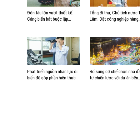
Đón tàu lớn vượt thiết kế:
Tổng Bí thư, Chủ tịch nước 
Cảng biển bắt buộc lập
Lâm: Đặt công nghiệp hàng
phương án điều động, đánh
hải đúng vị trí trong chiến
giá rủi ro
lược xây dựng Việt Nam trở
thành quốc gia biển mạnh
Phát triển nguồn nhân lực đi
Bổ sung cơ chế chọn nhà đ
biển để góp phần hiện thực
tư chiến lược với dự án bến
hóa Chiến lược biển Việt Nam
cảng lớn