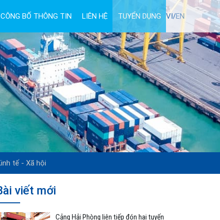
CÔNG BỐ THÔNG TIN
LIÊN HỆ
TUYỂN DỤNG
VI/
EN
inh tế - Xã hội
Bài viết mới
Cảng Hải Phòng liên tiếp đón hai tuyến