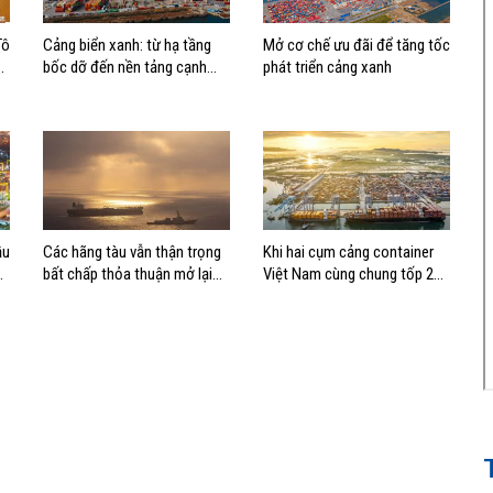
Tô
Cảng biển xanh: từ hạ tầng
Mở cơ chế ưu đãi để tăng tốc
bốc dỡ đến nền tảng cạnh
phát triển cảng xanh
tranh mới
ầu
Các hãng tàu vẫn thận trọng
Khi hai cụm cảng container
bất chấp thỏa thuận mở lại
Việt Nam cùng chung tốp 20
eo biển Hormuz
thế giới về hiệu suất