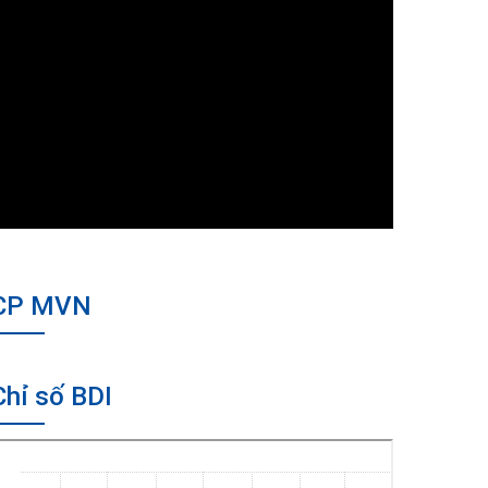
CP MVN
Chỉ số BDI