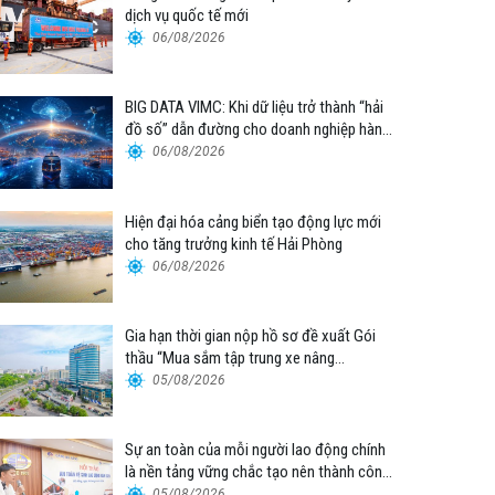
dịch vụ quốc tế mới
06/08/2026
BIG DATA VIMC: Khi dữ liệu trở thành “hải
đồ số” dẫn đường cho doanh nghiệp hàng
hải
06/08/2026
Hiện đại hóa cảng biển tạo động lực mới
cho tăng trưởng kinh tế Hải Phòng
06/08/2026
Gia hạn thời gian nộp hồ sơ đề xuất Gói
thầu “Mua sắm tập trung xe nâng
container thuộc Tổng công ty Hàng hải
05/08/2026
Việt Nam – CTCP”
Sự an toàn của mỗi người lao động chính
là nền tảng vững chắc tạo nên thành công
của Cảng Đà Nẵng
05/08/2026