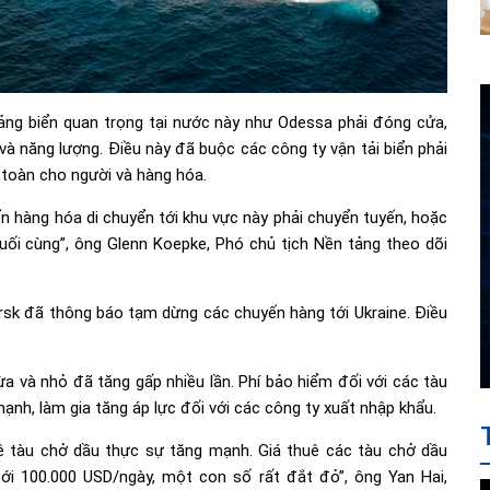
cảng biển quan trọng tại nước này như Odessa phải đóng cửa,
à năng lượng. Điều này đã buộc các công ty vận tải biển phải
toàn cho người và hàng hóa.
ển hàng hóa di chuyển tới khu vực này phải chuyển tuyến, hoặc
uối cùng”, ông Glenn Koepke, Phó chủ tịch Nền tảng theo dõi
rsk đã thông báo tạm dừng các chuyến hàng tới Ukraine. Điều
ừa và nhỏ đã tăng gấp nhiều lần. Phí bảo hiểm đối với các tàu
ạnh, làm gia tăng áp lực đối với các công ty xuất nhập khẩu.
ê tàu chở dầu thực sự tăng mạnh. Giá thuê các tàu chở dầu
ới 100.000 USD/ngày, một con số rất đắt đỏ”, ông Yan Hai,