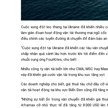
Cuộc xung đột leo thang tại Ukraine đã khiến nhiều 
làm gián đoạn hoạt động vận tải thương mại ngũ cốc v
điều chỉnh các tuyến đường di chuyển để đảm bảo an 
“Cuộc xung đột tại Ukraine đã khiến các tàu vận chuy
chấp nhận quá cảnh lâu hơn trước khi tới điểm đến c
chuỗi cung ứng FourKites, cho biết.
Nhiều công ty vận tải biển lớn như CMA, MSC hay Mae
này đã khiến giá cước vận tải trong khu vực tăng vọt.
Các doanh nghiệp cho biết, giá thuê tàu chở dầu cỡ v
vận tải hoạt động tại khu vực Biển Đen cũng đã tăng m
“Những sự bất ổn trong vận chuyển đã khiến giá thu
Aframax cỡ nhỏ thực tế đã tăng từ 8.000 USD lên t