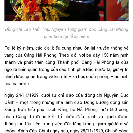
Đồng chí Cao Tiến Thụ, Nguyên Tổng giám đốc Cảng Hải Phòng
phát biểu tại lễ kỷ niệm
Tại lễ kỷ niệm, các đại biểu cùng nhau ôn lại truyền thống vẻ
vang của Cảng Hải Phòng. Theo đó, với bề dày 150 năm hình
thành và phát triển cùng Thành phố, Cảng Hải Phòng là cửa
ngõ ra biển quan trọng của các tỉnh phía Bắc nước ta, giữ vị trí
chiến lược quan trọng về kinh tế – xã hội, quốc phòng – an ninh
của cả nước.
Ngày 24/11/1929, dưới sự chỉ đạo của đồng chí Nguyễn Đức
Cảnh – một trong những nhà lãnh đạo Đông Dương cộng sản
Đảng, trực tiếp phụ trách Đảng bộ Hải Phòng, hơn 500 công
nhân Cảng đã đoàn kết, tổ chức đấu tranh và giành được
thắng lợi đầu tiên trong việc đòi tăng lương, giảm giờ làm và
chống đánh đập. Chỉ 4 ngày sau, ngày 28/11/1929, Chi bộ cộng