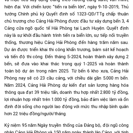
hiện đại. Với chiến lược “tiến ra biển lớn”, ngày 9-10-2019, Thủ
tướng Chính phủ ký Quyết định số 1323-QĐ/TTg chấp thuận
chủ trương cho Cảng Hải Phòng được đầu tư xây dựng bến 3, 4
Cảng cửa ngõ quốc tế Hải Phòng tại Lạch Huyện. Quyết định
này là sự khởi đầu hành trình tiến ra biển lớn, sự tiếp nối truyền
thống, thương hiệu Cảng Hải Phòng đến hàng trăm năm sau.
Dự án được triển khai thi công khẩn trương, bám sát kế hoạch
và tiến độ thi công. Đến tháng 5-2024, hoàn thành xây dựng 2
bến, sẽ đưa vào khai thác trong quý 1-2025 và hoàn thành
toàn bộ dự án trong năm 2025. Từ bến 6 kho xưa, Cảng Hải
Phòng nay sẽ có 23 cầu cảng, với chiều dài gần 5.000 m bến.
Năm 2024, Cảng Hải Phòng dự kiến đạt sản lượng hàng hóa
thông qua đạt 39 triệu tấn, doanh thu hợp nhất 2.800 tỷ đồng,
lợi nhuận hợp nhất trên 1.000 tỷ đồng, bảo đảm việc làm và ổn
định đời sống cho người lao động với mức thu nhập bình quân
hơn 22 triệu đồng/người/tháng.
Kỷ niệm 95 năm Ngày truyền thống của Đảng bộ, đội ngũ công
nhân Cảng Hải Phòng và 150 năm ngày thành lập Cảng, với tinh