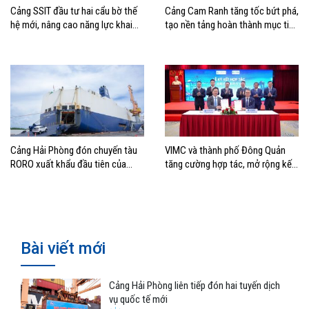
Cảng SSIT đầu tư hai cẩu bờ thế
Cảng Cam Ranh tăng tốc bứt phá,
hệ mới, nâng cao năng lực khai
tạo nền tảng hoàn thành mục tiêu
thác cảng
tăng trưởng năm 2026
Cảng Hải Phòng đón chuyến tàu
VIMC và thành phố Đông Quản
RORO xuất khẩu đầu tiên của
tăng cường hợp tác, mở rộng kết
Hyundai Glovis
nối logistics và thương mại Việt
Nam – Trung Quốc
Bài viết mới
Cảng Hải Phòng liên tiếp đón hai tuyến dịch
vụ quốc tế mới