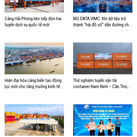
Cảng Hải Phòng liên tiếp đón hai
BIG DATA VIMC: Khi dữ liệu trở
tuyến dịch vụ quốc tế mới
thành “hải đồ số” dẫn đường cho
doanh nghiệp hàng hải
Hiện đại hóa cảng biển tạo động
Thử nghiệm tuyến vận tải
lực mới cho tăng trưởng kinh tế
container Nam Ninh – Cần Thơ,
Hải Phòng
mở thêm hướng kết nối logistics
cho ĐBSCL