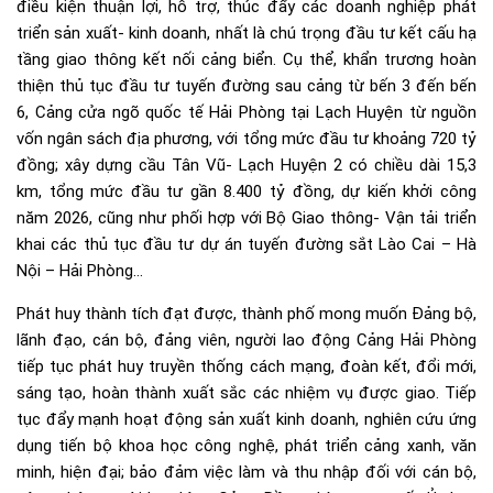
điều kiện thuận lợi, hỗ trợ, thúc đẩy các doanh nghiệp phát
triển sản xuất- kinh doanh, nhất là chú trọng đầu tư kết cấu hạ
tầng giao thông kết nối cảng biển. Cụ thể, khẩn trương hoàn
thiện thủ tục đầu tư tuyến đường sau cảng từ bến 3 đến bến
6, Cảng cửa ngõ quốc tế Hải Phòng tại Lạch Huyện từ nguồn
vốn ngân sách địa phương, với tổng mức đầu tư khoảng 720 tỷ
đồng; xây dựng cầu Tân Vũ- Lạch Huyện 2 có chiều dài 15,3
km, tổng mức đầu tư gần 8.400 tỷ đồng, dự kiến khởi công
năm 2026, cũng như phối hợp với Bộ Giao thông- Vận tải triển
khai các thủ tục đầu tư dự án tuyến đường sắt Lào Cai – Hà
Nội – Hải Phòng…
Phát huy thành tích đạt được, thành phố mong muốn Đảng bộ,
lãnh đạo, cán bộ, đảng viên, người lao động Cảng Hải Phòng
tiếp tục phát huy truyền thống cách mạng, đoàn kết, đổi mới,
sáng tạo, hoàn thành xuất sắc các nhiệm vụ được giao. Tiếp
tục đẩy mạnh hoạt động sản xuất kinh doanh, nghiên cứu ứng
dụng tiến bộ khoa học công nghệ, phát triển cảng xanh, văn
minh, hiện đại; bảo đảm việc làm và thu nhập đối với cán bộ,