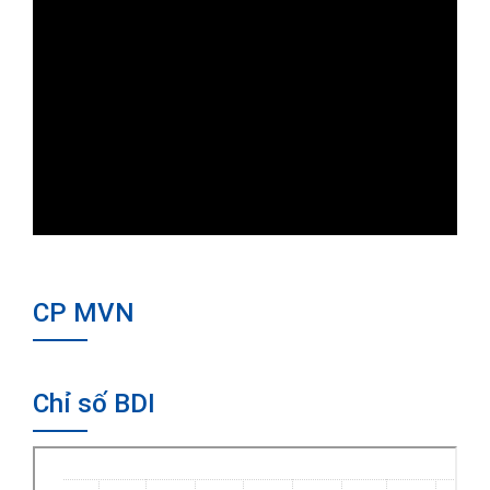
CP MVN
Chỉ số BDI