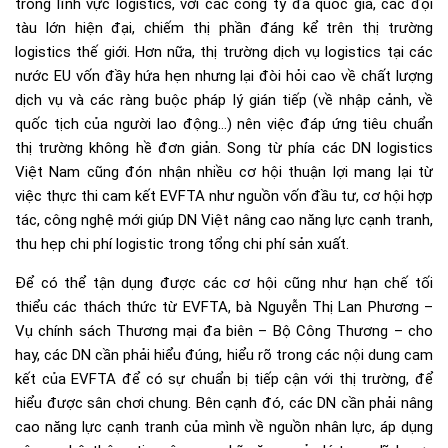
trong lĩnh vực logistics, với các công ty đa quốc gia, các đội
tàu lớn hiện đại, chiếm thị phần đáng kể trên thị trường
logistics thế giới. Hơn nữa, thị trường dịch vụ logistics tại các
nước EU vốn đầy hứa hẹn nhưng lại đòi hỏi cao về chất lượng
dịch vụ và các ràng buộc pháp lý gián tiếp (về nhập cảnh, về
quốc tịch của người lao động…) nên việc đáp ứng tiêu chuẩn
thị trường không hề đơn giản. Song từ phía các DN logistics
Việt Nam cũng đón nhận nhiều cơ hội thuận lợi mang lại từ
việc thực thi cam kết EVFTA như nguồn vốn đầu tư, cơ hội hợp
tác, công nghệ mới giúp DN Việt nâng cao năng lực cạnh tranh,
thu hẹp chi phí logistic trong tổng chi phí sản xuất.
Để có thể tận dụng được các cơ hội cũng như hạn chế tối
thiểu các thách thức từ EVFTA, bà Nguyễn Thị Lan Phương –
Vụ chính sách Thương mại đa biên – Bộ Công Thương – cho
hay, các DN cần phải hiểu đúng, hiểu rõ trong các nội dung cam
kết của EVFTA để có sự chuẩn bị tiếp cận với thị trường, để
hiểu được sân chơi chung. Bên cạnh đó, các DN cần phải nâng
cao năng lực cạnh tranh của mình về nguồn nhân lực, áp dụng