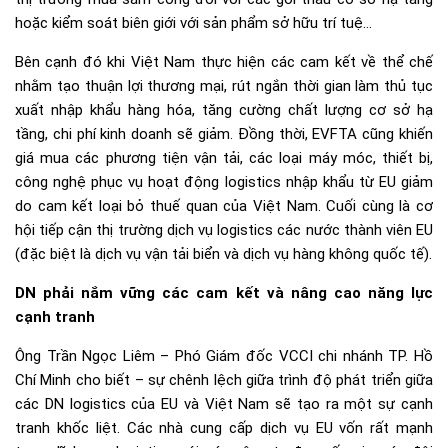
hoặc kiểm soát biên giới với sản phẩm sở hữu trí tuệ…
Bên cạnh đó khi Việt Nam thực hiện các cam kết về thể chế
nhằm tạo thuận lợi thương mại, rút ngắn thời gian làm thủ tục
xuất nhập khẩu hàng hóa, tăng cường chất lượng cơ sở hạ
tầng, chi phí kinh doanh sẽ giảm. Đồng thời, EVFTA cũng khiến
giá mua các phương tiện vận tải, các loại máy móc, thiết bị,
công nghệ phục vụ hoạt động logistics nhập khẩu từ EU giảm
do cam kết loại bỏ thuế quan của Việt Nam. Cuối cùng là cơ
hội tiếp cận thị trường dịch vụ logistics các nước thành viên EU
(đặc biệt là dịch vụ vận tải biển và dịch vụ hàng không quốc tế).
DN phải nắm vững các cam kết và nâng cao năng lực
cạnh tranh
Ông Trần Ngọc Liêm – Phó Giám đốc VCCI chi nhánh TP. Hồ
Chí Minh cho biết – sự chênh lệch giữa trình độ phát triển giữa
các DN logistics của EU và Việt Nam sẽ tạo ra một sự cạnh
tranh khốc liệt. Các nhà cung cấp dịch vụ EU vốn rất mạnh