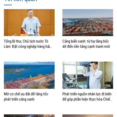
Tổng Bí thư, Chủ tịch nước Tô
Cảng biển xanh: từ hạ tầng bốc
Lâm: Đặt công nghiệp hàng hải
dỡ đến nền tảng cạnh tranh mới
đúng vị trí trong chiến lược xây
dựng Việt Nam trở thành quốc gia
biển mạnh
Mở cơ chế ưu đãi để tăng tốc
Phát triển nguồn nhân lực đi biển
phát triển cảng xanh
để góp phần hiện thực hóa Chiến
lược biển Việt Nam