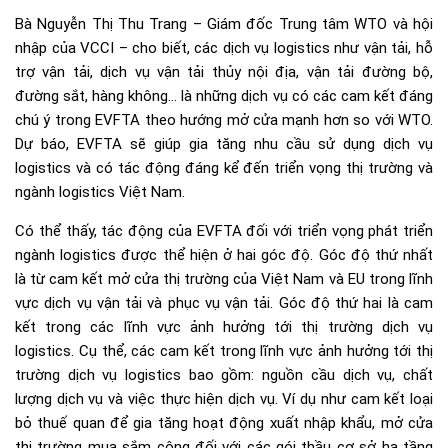
Bà Nguyễn Thị Thu Trang – Giám đốc Trung tâm WTO và hội
nhập của VCCI – cho biết, các dịch vụ logistics như vận tải, hỗ
trợ vận tải, dịch vụ vận tải thủy nội địa, vận tải đường bộ,
đường sắt, hàng không… là những dịch vụ có các cam kết đáng
chú ý trong EVFTA theo hướng mở cửa mạnh hơn so với WTO.
Dự báo, EVFTA sẽ giúp gia tăng nhu cầu sử dụng dịch vụ
logistics và có tác động đáng kể đến triển vọng thị trường và
ngành logistics Việt Nam.
Có thể thấy, tác động của EVFTA đối với triển vọng phát triển
ngành logistics được thể hiện ở hai góc độ. Góc độ thứ nhất
là từ cam kết mở cửa thị trường của Việt Nam và EU trong lĩnh
vực dịch vụ vận tải và phục vụ vận tải. Góc độ thứ hai là cam
kết trong các lĩnh vực ảnh hưởng tới thị trường dịch vụ
logistics. Cụ thể, các cam kết trong lĩnh vực ảnh hưởng tới thị
trường dịch vụ logistics bao gồm: nguồn cầu dịch vụ, chất
lượng dịch vụ và việc thực hiện dịch vụ. Ví dụ như cam kết loại
bỏ thuế quan để gia tăng hoạt động xuất nhập khẩu, mở cửa
thị trường mua sắm công đối với các gói thầu cơ sở hạ tầng