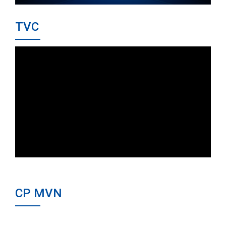
TVC
CP MVN