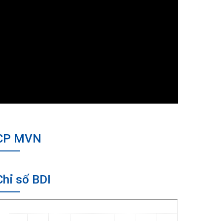
CP MVN
Chỉ số BDI