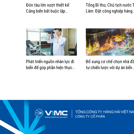
Đón tàu lớn vượt thiết kế:
Tổng Bí thư, Chủ tịch nước 
Cảng biển bắt buộc lập
Lâm: Đặt công nghiệp hàng
phương án điều động, đánh
hải đúng vị trí trong chiến
giá rủi ro
lược xây dựng Việt Nam trở
thành quốc gia biển mạnh
Phát triển nguồn nhân lực đi
Bổ sung cơ chế chọn nhà đ
biển để góp phần hiện thực
tư chiến lược với dự án bến
hóa Chiến lược biển Việt Nam
cảng lớn