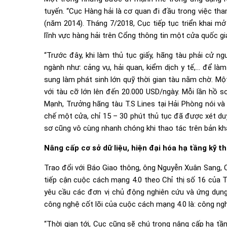
tuyến. “Cục Hàng hải là cơ quan đi đầu trong việc tha
(năm 2014). Tháng 7/2018, Cục tiếp tục triển khai mở
lĩnh vực hàng hải trên Cổng thông tin một cửa quốc gia
“Trước đây, khi làm thủ tục giấy, hãng tàu phải cử 
ngành như: cảng vụ, hải quan, kiểm dịch y tế,… để làm
sung làm phát sinh lớn quỹ thời gian tàu nằm chờ. Mộ
với tàu cỡ lớn lên đến 20.000 USD/ngày. Mỗi lần hồ s
Mạnh, Trưởng hãng tàu T.S Lines tại Hải Phòng nói và 
chế một cửa, chỉ 15 – 30 phút thủ tục đã được xét du
sơ cũng vô cùng nhanh chóng khi thao tác trên bản kha
Nâng cấp cơ sở dữ liệu, hiện đại hóa hạ tầng kỹ t
Trao đổi với Báo Giao thông, ông Nguyễn Xuân Sang, 
tiếp cận cuộc cách mạng 4.0 theo Chỉ thị số 16 của T
yêu cầu các đơn vị chủ động nghiên cứu và ứng dụn
công nghệ cốt lõi của cuộc cách mạng 4.0 là: công ng
“Thời gian tới, Cục cũng sẽ chú trọng nâng cấp hạ tần