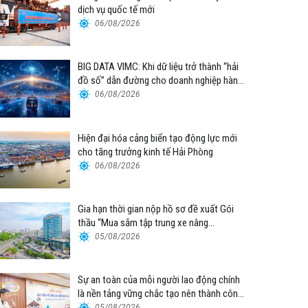
dịch vụ quốc tế mới
06/08/2026
BIG DATA VIMC: Khi dữ liệu trở thành “hải
đồ số” dẫn đường cho doanh nghiệp hàng
hải
06/08/2026
Hiện đại hóa cảng biển tạo động lực mới
cho tăng trưởng kinh tế Hải Phòng
06/08/2026
Gia hạn thời gian nộp hồ sơ đề xuất Gói
thầu “Mua sắm tập trung xe nâng
container thuộc Tổng công ty Hàng hải
05/08/2026
Việt Nam – CTCP”
Sự an toàn của mỗi người lao động chính
là nền tảng vững chắc tạo nên thành công
của Cảng Đà Nẵng
05/08/2026