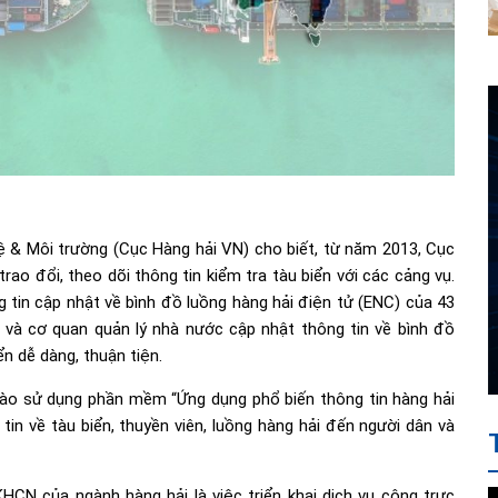
& Môi trường (Cục Hàng hải VN) cho biết, từ năm 2013, Cục
o đổi, theo dõi thông tin kiểm tra tàu biển với các cảng vụ.
tin cập nhật về bình đồ luồng hàng hải điện tử (ENC) của 43
n và cơ quan quản lý nhà nước cập nhật thông tin về bình đồ
n dễ dàng, thuận tiện.
vào sử dụng phần mềm “Ứng dụng phổ biến thông tin hàng hải
 tin về tàu biển, thuyền viên, luồng hàng hải đến người dân và
N của ngành hàng hải là việc triển khai dịch vụ công trực