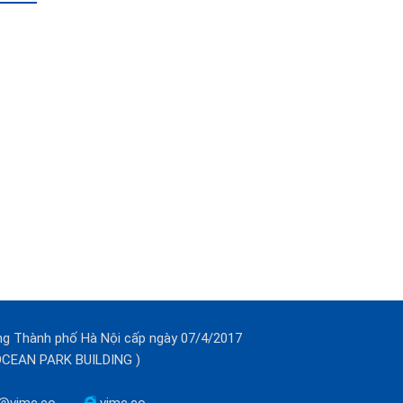
ng Thành phố Hà Nội cấp ngày 07/4/2017
(OCEAN PARK BUILDING )
@vimc.co
vimc.co