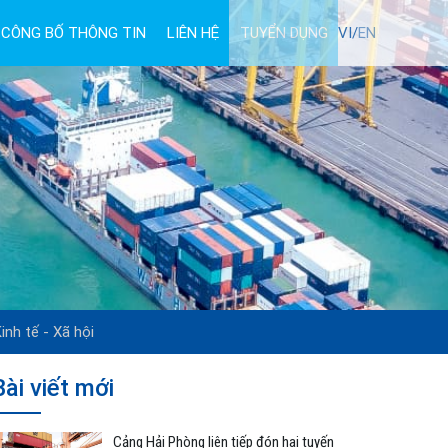
CÔNG BỐ THÔNG TIN
LIÊN HỆ
TUYỂN DỤNG
VI/
EN
inh tế - Xã hội
Bài viết mới
Cảng Hải Phòng liên tiếp đón hai tuyến