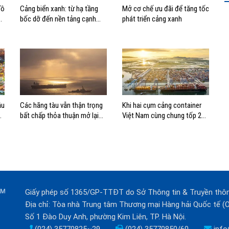
Tô
Cảng biển xanh: từ hạ tầng
Mở cơ chế ưu đãi để tăng tốc
bốc dỡ đến nền tảng cạnh
phát triển cảng xanh
tranh mới
ầu
Các hãng tàu vẫn thận trọng
Khi hai cụm cảng container
bất chấp thỏa thuận mở lại
Việt Nam cùng chung tốp 20
eo biển Hormuz
thế giới về hiệu suất
Giấy phép số 1365/GP-TTĐT do Sở Thông tin & Truyền thô
Địa chỉ: Tòa nhà Trung tâm Thương mại Hàng hải Quốc tế 
Số 1 Đào Duy Anh, phường Kim Liên, TP. Hà Nội.
(024) 35770825~29
(024) 35770850/60
info