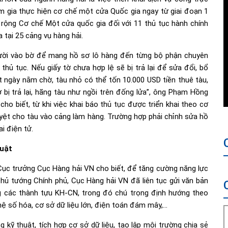
m gia thực hiện cơ chế một cửa Quốc gia ngay từ giai đoạn 1
 rộng Cơ chế Một cửa quốc gia đối với 11 thủ tục hành chính
 tại 25 cảng vụ hàng hải.
người vào bờ để mang hồ sơ lô hàng đến từng bộ phận chuyên
 thủ tục. Nếu giấy tờ chưa hợp lệ sẽ bị trả lại để sửa đổi, bổ
t ngày nằm chờ, tàu nhỏ có thể tốn 10.000 USD tiền thuê tàu,
ơ bị trả lại, hãng tàu như ngồi trên đống lửa”, ông Phạm Hồng
cho biết, từ khi việc khai báo thủ tục được triển khai theo cơ
yệt cho tàu vào cảng làm hàng. Trường hợp phải chỉnh sửa hồ
i điện tử.
huật
Cục trưởng Cục Hàng hải VN cho biết, để tăng cường năng lực
hủ tướng Chính phủ, Cục Hàng hải VN đã liên tục gửi văn bản
g các thành tựu KH-CN, trong đó chú trọng định hướng theo
hệ số hóa, cơ sở dữ liệu lớn, điện toán đám mây,…
g kỹ thuật, tích hợp cơ sở dữ liệu, tạo lập môi trường chia sẻ