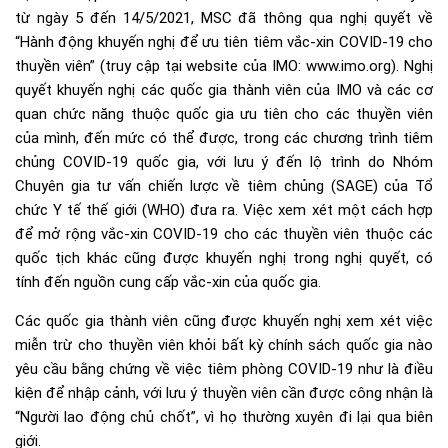
từ ngày 5 đến 14/5/2021, MSC đã thông qua nghị quyết về
“Hành động khuyến nghị để ưu tiên tiêm vắc-xin COVID-19 cho
thuyền viên” (truy cập tại website của IMO: www.imo.org). Nghị
quyết khuyến nghị các quốc gia thành viên của IMO và các cơ
quan chức năng thuộc quốc gia ưu tiên cho các thuyền viên
của mình, đến mức có thể được, trong các chương trình tiêm
chủng COVID-19 quốc gia, với lưu ý đến lộ trình do Nhóm
Chuyên gia tư vấn chiến lược về tiêm chủng (SAGE) của Tổ
chức Y tế thế giới (WHO) đưa ra. Việc xem xét một cách hợp
để mở rộng vắc-xin COVID-19 cho các thuyền viên thuộc các
quốc tịch khác cũng được khuyến nghị trong nghị quyết, có
tính đến nguồn cung cấp vắc-xin của quốc gia.
Các quốc gia thành viên cũng được khuyến nghị xem xét việc
miễn trừ cho thuyền viên khỏi bất kỳ chính sách quốc gia nào
yêu cầu bằng chứng về việc tiêm phòng COVID-19 như là điều
kiện để nhập cảnh, với lưu ý thuyền viên cần được công nhận là
“Người lao động chủ chốt”, vì họ thường xuyên đi lại qua biên
giới.