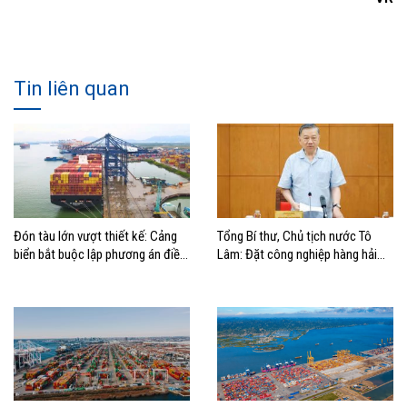
Tin liên quan
Đón tàu lớn vượt thiết kế: Cảng
Tổng Bí thư, Chủ tịch nước Tô
biển bắt buộc lập phương án điều
Lâm: Đặt công nghiệp hàng hải
động, đánh giá rủi ro
đúng vị trí trong chiến lược xây
dựng Việt Nam trở thành quốc gia
biển mạnh