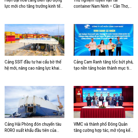
Hiện đại hóa cảng biển tạo động
Thử nghiệm tuyến vận tải
lực mới cho tăng trưởng kinh tế
container Nam Ninh – Cần Thơ,
Hải Phòng
mở thêm hướng kết nối logistics
cho ĐBSCL
Cảng SSIT đầu tư hai cẩu bờ thế
Cảng Cam Ranh tăng tốc bứt phá,
hệ mới, nâng cao năng lực khai
tạo nền tảng hoàn thành mục tiêu
thác cảng
tăng trưởng năm 2026
Cảng Hải Phòng đón chuyến tàu
VIMC và thành phố Đông Quản
RORO xuất khẩu đầu tiên của
tăng cường hợp tác, mở rộng kết
Hyundai Glovis
nối logistics và thương mại Việt