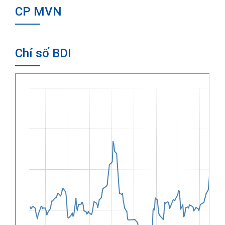
CP MVN
Chỉ số BDI