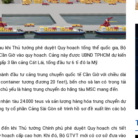
u khi Thủ tướng phê duyệt Quy hoạch tổng thể quốc gia, Bộ
 Cần Giờ vào quy hoạch. Cảng này được UBND TPHCM dự kiến
p 3 lần cảng Cát Lái, tổng đầu tư 6 tỉ đô la Mỹ.
ành đầu tư cảng trung chuyển quốc tế Cần Giờ với chiều dài
container tương đương 20 feet), bến cho sà lan có trọng tải
à chủ yếu là hàng trung chuyển do hãng tàu MSC mang đến.
ếp nhận tàu 24.000 teus và sản lượng hàng hóa trung chuyển dự
ông ty cổ phần Cảng Sài Gòn sẽ trình hồ sơ đề xuất lên các bộ
 đến khi Thủ tướng Chính phủ phê duyệt Quy hoạch chi tiết
y hoạch cấp cao hơn. Khi đó, Bộ GTVT mới có cơ sở đưa vào