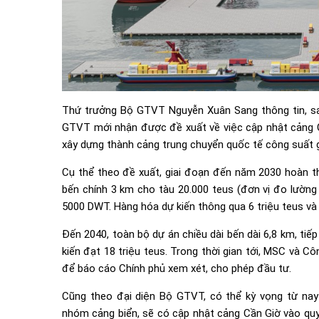
Thứ trưởng Bộ GTVT Nguyễn Xuân Sang thông tin, sa
GTVT mới nhận được đề xuất về việc cập nhật cảng
xây dựng thành cảng trung chuyển quốc tế công suất gấ
Cụ thể theo đề xuất, giai đoạn đến năm 2030 hoàn th
bến chính 3 km cho tàu 20.000 teus (đơn vị đo lường 
5000 DWT. Hàng hóa dự kiến thông qua 6 triệu teus v
Đến 2040, toàn bộ dự án chiều dài bến dài 6,8 km, ti
kiến đạt 18 triệu teus. Trong thời gian tới, MSC và C
để báo cáo Chính phủ xem xét, cho phép đầu tư.
Cũng theo đại diện Bộ GTVT, có thể kỳ vọng từ nay
nhóm cảng biển, sẽ có cập nhật cảng Cần Giờ vào qu