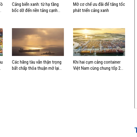
Tô
Cảng biển xanh: từ hạ tầng
Mở cơ chế ưu đãi để tăng tốc
bốc dỡ đến nền tảng cạnh
phát triển cảng xanh
tranh mới
ầu
Các hãng tàu vẫn thận trọng
Khi hai cụm cảng container
bất chấp thỏa thuận mở lại
Việt Nam cùng chung tốp 20
eo biển Hormuz
thế giới về hiệu suất