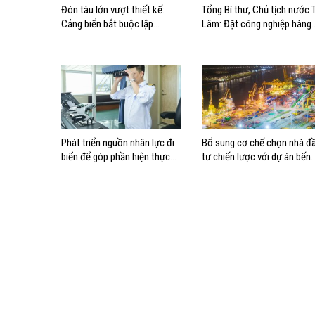
Đón tàu lớn vượt thiết kế:
Tổng Bí thư, Chủ tịch nước 
Cảng biển bắt buộc lập
Lâm: Đặt công nghiệp hàng
phương án điều động, đánh
hải đúng vị trí trong chiến
giá rủi ro
lược xây dựng Việt Nam trở
thành quốc gia biển mạnh
Phát triển nguồn nhân lực đi
Bổ sung cơ chế chọn nhà đ
biển để góp phần hiện thực
tư chiến lược với dự án bến
hóa Chiến lược biển Việt Nam
cảng lớn