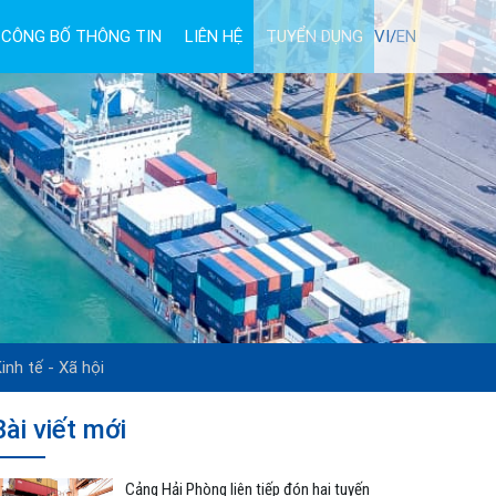
CÔNG BỐ THÔNG TIN
LIÊN HỆ
TUYỂN DỤNG
VI/
EN
inh tế - Xã hội
Bài viết mới
Cảng Hải Phòng liên tiếp đón hai tuyến