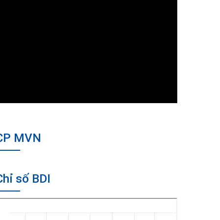
CP MVN
Chỉ số BDI