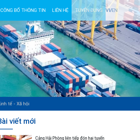
CÔNG BỐ THÔNG TIN
LIÊN HỆ
TUYỂN DỤNG
VI/
EN
inh tế - Xã hội
Bài viết mới
Cảng Hải Phòng liên tiếp đón hai tuyến