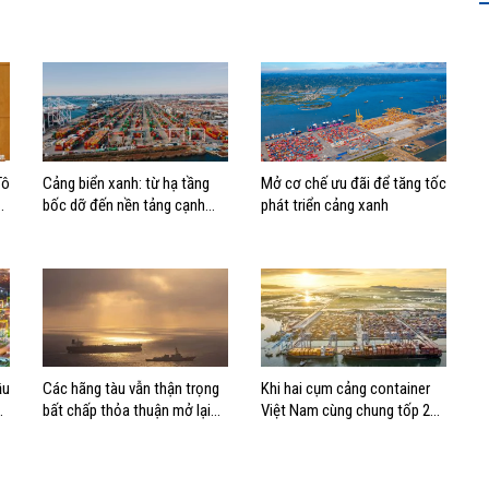
Tô
Cảng biển xanh: từ hạ tầng
Mở cơ chế ưu đãi để tăng tốc
bốc dỡ đến nền tảng cạnh
phát triển cảng xanh
tranh mới
ầu
Các hãng tàu vẫn thận trọng
Khi hai cụm cảng container
bất chấp thỏa thuận mở lại
Việt Nam cùng chung tốp 20
eo biển Hormuz
thế giới về hiệu suất