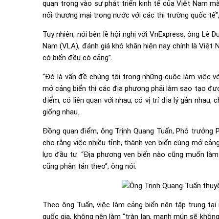
quan trọng vào sự phát triển kinh tế của Việt Nam mà
nối thương mại trong nước với các thị trường quốc tế”
Tuy nhiên, nói bên lề hội nghị với VnExpress, ông Lê D
Nam (VLA), đánh giá khó khăn hiện nay chính là Việt
có biển đều có cảng”.
“Đó là vấn đề chúng tôi trong những cuộc làm việc vớ
mở cảng biển thì các địa phương phải làm sao tạo được
điểm, có liên quan với nhau, có vị trí địa lý gần nha
giống nhau.
Đồng quan điểm, ông Trịnh Quang Tuấn, Phó trưởng P
cho rằng việc nhiều tỉnh, thành ven biển cùng mở cản
lực đầu tư. “Địa phương ven biển nào cũng muốn làm 
cũng phân tán theo”, ông nói.
Theo ông Tuấn, việc làm cảng biển nên tập trung tạ
quốc gia, không nên làm “tràn lan, manh mún sẽ không