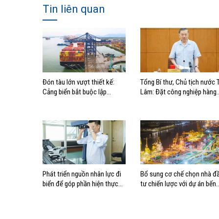
Tin liên quan
Đón tàu lớn vượt thiết kế:
Tổng Bí thư, Chủ tịch nước 
Cảng biển bắt buộc lập
Lâm: Đặt công nghiệp hàng
phương án điều động, đánh
hải đúng vị trí trong chiến
giá rủi ro
lược xây dựng Việt Nam trở
thành quốc gia biển mạnh
Phát triển nguồn nhân lực đi
Bổ sung cơ chế chọn nhà đ
biển để góp phần hiện thực
tư chiến lược với dự án bến
hóa Chiến lược biển Việt Nam
cảng lớn