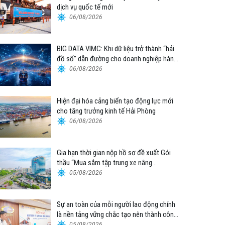
dịch vụ quốc tế mới
06/08/2026
BIG DATA VIMC: Khi dữ liệu trở thành “hải
đồ số” dẫn đường cho doanh nghiệp hàng
hải
06/08/2026
Hiện đại hóa cảng biển tạo động lực mới
cho tăng trưởng kinh tế Hải Phòng
06/08/2026
Gia hạn thời gian nộp hồ sơ đề xuất Gói
thầu “Mua sắm tập trung xe nâng
container thuộc Tổng công ty Hàng hải
05/08/2026
Việt Nam – CTCP”
Sự an toàn của mỗi người lao động chính
là nền tảng vững chắc tạo nên thành công
của Cảng Đà Nẵng
05/08/2026