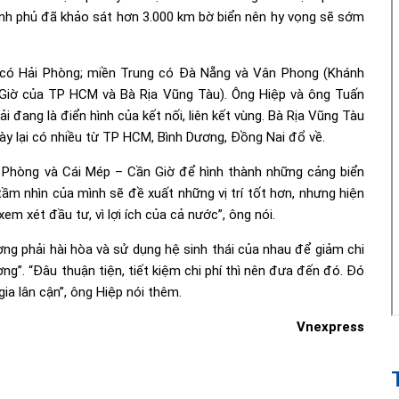
hính phủ đã khảo sát hơn 3.000 km bờ biển nên hy vọng sẽ sớm
 có Hải Phòng; miền Trung có Đà Nẵng và Vân Phong (Khánh
Giờ của TP HCM và Bà Rịa Vũng Tàu). Ông Hiệp và ông Tuấn
i đang là điển hình của kết nối, liên kết vùng. Bà Rịa Vũng Tàu
y lại có nhiều từ TP HCM, Bình Dương, Đồng Nai đổ về.
 Phòng và Cái Mép – Cần Giờ để hình thành những cảng biển
tầm nhìn của mình sẽ đề xuất những vị trí tốt hơn, nhưng hiện
em xét đầu tư, vì lợi ích của cả nước”, ông nói.
ơng phải hài hòa và sử dụng hệ sinh thái của nhau để giảm chi
ng”. “Đâu thuận tiện, tiết kiệm chi phí thì nên đưa đến đó. Đó
ia lân cận”, ông Hiệp nói thêm.
Vnexpress