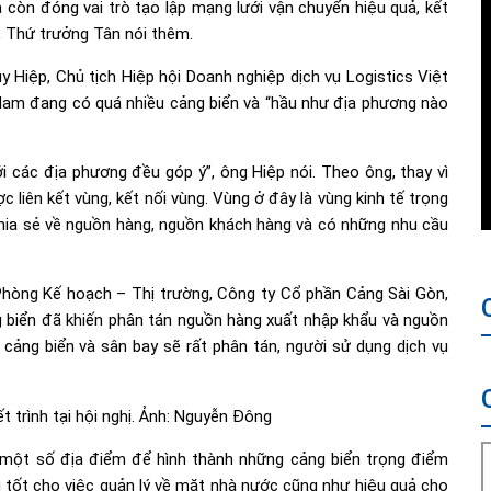
 còn đóng vai trò tạo lập mạng lưới vận chuyển hiệu quả, kết
, Thứ trưởng Tân nói thêm.
uy Hiệp, Chủ tịch Hiệp hội Doanh nghiệp dịch vụ Logistics Việt
 Nam đang có quá nhiều cảng biển và “hầu như địa phương nào
i các địa phương đều góp ý”, ông Hiệp nói. Theo ông, thay vì
 liên kết vùng, kết nối vùng. Vùng ở đây là vùng kinh tế trọng
u, chia sẻ về nguồn hàng, nguồn khách hàng và có những nhu cầu
hòng Kế hoạch – Thị trường, Công ty Cổ phần Cảng Sài Gòn,
g biển đã khiến phân tán nguồn hàng xuất nhập khẩu và nguồn
cảng biển và sân bay sẽ rất phân tán, người sử dụng dịch vụ
i một số địa điểm để hình thành những cảng biển trọng điểm
 tốt cho việc quản lý về mặt nhà nước cũng như hiệu quả cho