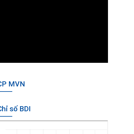
CP MVN
Chỉ số BDI