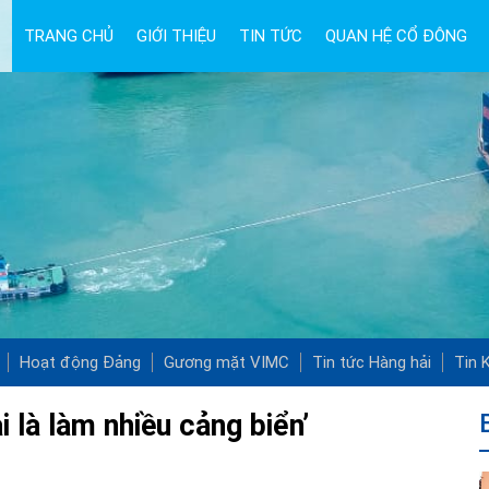
TRANG CHỦ
GIỚI THIỆU
TIN TỨC
QUAN HỆ CỔ ĐÔNG
Hoạt động Đảng
Gương mặt VIMC
Tin tức Hàng hải
Tin K
i là làm nhiều cảng biển’