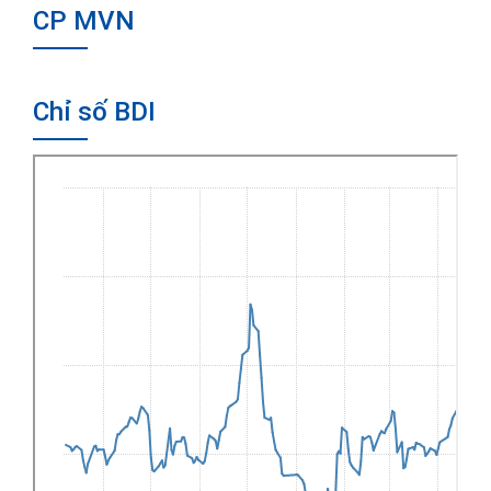
CP MVN
Chỉ số BDI