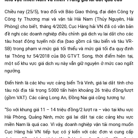
Chiều nay (25/5), trao đổi với Báo Giao thông, đại diện Công ty
Công ty Thương mại và vận tải Hải Nam (Thủy Nguyên, Hải
Phòng) cho biết, tháng 4/2020, Cục Hàng hải VN đã có văn bản
đề nghị các doanh nghiệp điều chỉnh giá dịch vụ lai dắt cho các
tàu hoạt động tuyến nội địa (bao gồm cả tàu biển và tàu VR-
SB) trong phạm vi mức giá tối thiểu và mức giá tối đa quy định
tại Thông tư 54/2018 của Bộ GTVT. Song, thời điểm hiện tại,
một số khu vực giá dịch vụ này vẫn giữ nguyên ở mức cao ngất
ngưởng.
Điển hình là các khu vực cảng biển Trà Vinh, giá lai dắt tính cho
tàu nội địa tải trọng 5.000 tấn hiện khoảng 26 triệu đồng/lượt
(gồm VAT). Các cảng Long An, Đồng Nai giá cũng tương tự.
“So với khung giá 11 – 14 triệu đồng/2 lượt ra – vào tại khu vực
Hải Phòng, Quảng Ninh, mức giá lai dắt tại các cảng khu vực
miền Nam là quá cao. Vì vậy, doanh nghiệp vận tải mong muốn
Cục Hàng hải VN tiếp tục có ý kiến với các đơn vị cung cấp