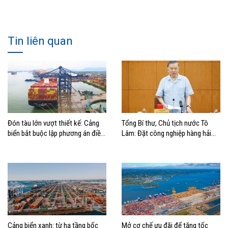
Tin liên quan
Đón tàu lớn vượt thiết kế: Cảng
Tổng Bí thư, Chủ tịch nước Tô
biển bắt buộc lập phương án điều
Lâm: Đặt công nghiệp hàng hải
động, đánh giá rủi ro
đúng vị trí trong chiến lược xây
dựng Việt Nam trở thành quốc gia
biển mạnh
Cảng biển xanh: từ hạ tầng bốc
Mở cơ chế ưu đãi để tăng tốc