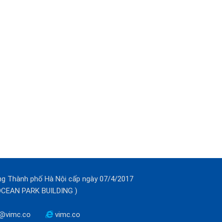
ng Thành phố Hà Nội cấp ngày 07/4/2017
(OCEAN PARK BUILDING )
@vimc.co
vimc.co