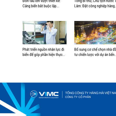
Đón tàu lớn vượt thiết kế:
Tổng Bí thư, Chủ tịch nước 
Cảng biển bắt buộc lập
Lâm: Đặt công nghiệp hàng
phương án điều động, đánh
hải đúng vị trí trong chiến
giá rủi ro
lược xây dựng Việt Nam trở
thành quốc gia biển mạnh
Phát triển nguồn nhân lực đi
Bổ sung cơ chế chọn nhà đ
biển để góp phần hiện thực
tư chiến lược với dự án bến
hóa Chiến lược biển Việt Nam
cảng lớn