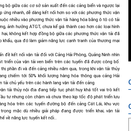
g bộ giữa các cơ sở sản xuất đến các cảng biển và ngược lại
đáp ứng nhanh, dễ dàng kết nối hơn so với các phương thức vận
 thuộc nhiều vào phương thức vận tải hàng hóa bằng ô tô có tải
ng, ảnh hưởng ATGT, chưa kể giá thành cao hơn các loại hình
cập hại, không kết hợp đồng bộ giữa các phương thức vận tải đã
ập khẩu, qua đó làm giảm năng lực cạnh tranh của thương mại
ấn đề kết nối vận tải đối với
Cảng Hải Phòng
, Quảng Ninh nhìn
t triển của vận tải ven biển trên các tuyến đã được công bố.
thị phần đi và đến cảng nhiều năm qua, trong khi vận tải thủy
đang chiếm tới 50% khối lượng hàng hóa thông qua cảng Hải
 tải chủ yếu trên các hành lang vận tải đến cảng.
 tải thủy nội địa đang tiếp tục phát huy khá tốt vai trò kết
ầu tư nhưng còn chậm và chưa theo kịp tốc độ phát triển lưu
hàng hóa trên các tuyến đường bộ đến cảng Cát Lái, khu vực
rọng mặc dù nhiều giải pháp đang được triển khai; vận tải
hế về năng lực tuyến kết nối…