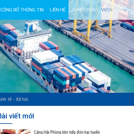
CÔNG BỐ THÔNG TIN
LIÊN HỆ
TUYỂN DỤNG
VI/
EN
inh tế - Xã hội
Bài viết mới
Cảng Hải Phòng liên tiếp đón hai tuyến