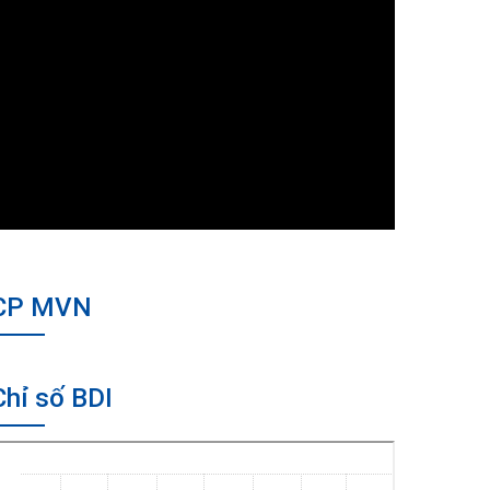
CP MVN
Chỉ số BDI