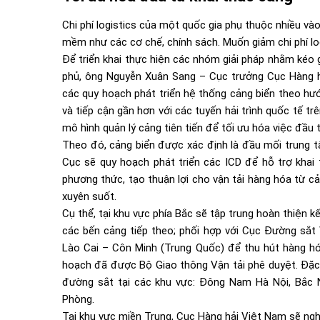
Chi phí logistics của một quốc gia phụ thuộc nhiều và
mềm như các cơ chế, chính sách. Muốn giảm chi phí logi
Để triển khai thực hiện các nhóm giải pháp nhằm kéo g
phủ, ông Nguyễn Xuân Sang – Cục trưởng
Cục Hàng 
các quy hoạch phát triển hệ thống cảng biển theo hướ
và tiếp cận gần hơn với các tuyến hải trình quốc tế t
mô hình quản lý cảng tiên tiến để tối ưu hóa việc đầu 
Theo đó, cảng biển được xác định là đầu mối trung tâ
Cục sẽ quy hoạch phát triển các ICD để hỗ trợ khai t
phương thức, tạo thuận lợi cho vận tải hàng hóa từ c
xuyên suốt.
Cụ thể, tại khu vực phía Bắc sẽ tập trung hoàn thiện 
các bến cảng tiếp theo; phối hợp với Cục Đường sắt
Lào Cai – Côn Minh (Trung Quốc) để thu hút hàng hó
hoạch đã được
Bộ Giao thông Vận tải
phê duyệt. Đặc 
đường sắt tại các khu vực: Đông Nam Hà Nội, Bắc Ni
Phòng.
Tại khu vực miền Trung,
Cục Hàng hải Việt Nam
sẽ ngh