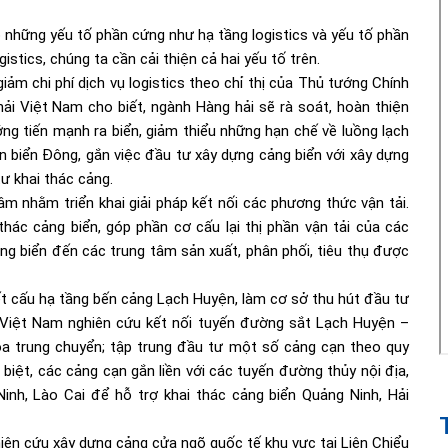
o những yếu tố phần cứng như hạ tầng logistics và yếu tố phần
stics, chúng ta cần cải thiện cả hai yếu tố trên.
iảm chi phí dịch vụ logistics theo chỉ thị của Thủ tướng Chính
hải Việt Nam
cho biết, ngành Hàng hải sẽ rà soát, hoàn thiện
ng tiến mạnh ra biển, giảm thiểu những hạn chế về luồng lạch
rên biển Đông, gắn việc đầu tư xây dựng cảng biển với xây dựng
tư khai thác cảng.
m nhằm triển khai giải pháp kết nối các phương thức vận tải.
hác cảng biển, góp phần cơ cấu lại thị phần vận tải của các
ảng biển đến các trung tâm sản xuất, phân phối, tiêu thụ được
kết cấu hạ tầng bến cảng Lạch Huyện, làm cơ sở thu hút đầu tư
 Việt Nam nghiên cứu kết nối tuyến đường sắt Lạch Huyện –
a trung chuyển; tập trung đầu tư một số cảng cạn theo quy
biệt, các cảng cạn gắn liền với các tuyến đường thủy nội địa,
nh, Lào Cai để hỗ trợ khai thác cảng biển Quảng Ninh, Hải
iên cứu xây dựng cảng cửa ngõ quốc tế khu vực tại Liên Chiểu