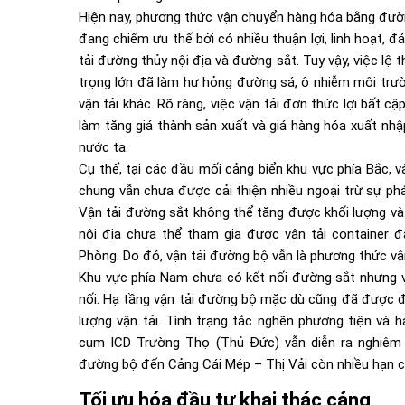
Hiện nay, phương thức vận chuyển hàng hóa bằng đườn
đang chiếm ưu thế bởi có nhiều thuận lợi, linh hoạt, 
tải đường thủy nội địa và đường sắt. Tuy vậy, việc lệ
trọng lớn đã làm hư hỏng đường sá, ô nhiễm môi trườ
vận tải khác. Rõ ràng, việc vận tải đơn thức lợi bất 
làm tăng giá thành sản xuất và giá hàng hóa xuất nh
nước ta.
Cụ thể, tại các đầu mối cảng biển khu vực phía Bắc, v
chung vẫn chưa được cải thiện nhiều ngoại trừ sự phá
Vận tải đường sắt không thể tăng được khối lượng và 
nội địa chưa thể tham gia được vận tải container 
Phòng. Do đó, vận tải đường bộ vẫn là phương thức vận
Khu vực phía Nam chưa có kết nối đường sắt nhưng vận
nối. Hạ tầng vận tải đường bộ mặc dù cũng đã được đ
lượng vận tải. Tình trạng tắc nghẽn phương tiện và 
cụm ICD Trường Thọ (Thủ Đức) vẫn diễn ra nghiêm t
đường bộ đến
Cảng Cái Mép – Thị Vải
còn nhiều hạn c
Tối ưu hóa đầu tư khai thác cảng