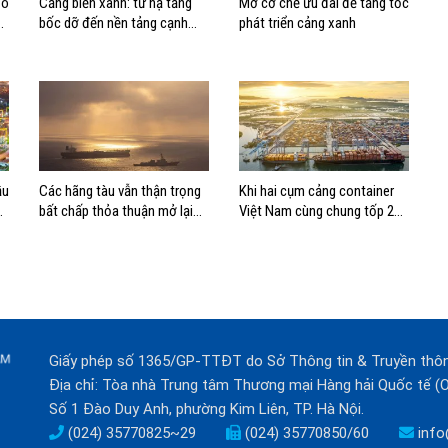
Tô
Cảng biển xanh: từ hạ tầng
Mở cơ chế ưu đãi để tăng tốc
bốc dỡ đến nền tảng cạnh
phát triển cảng xanh
tranh mới
ầu
Các hãng tàu vẫn thận trọng
Khi hai cụm cảng container
bất chấp thỏa thuận mở lại
Việt Nam cùng chung tốp 20
eo biển Hormuz
thế giới về hiệu suất
Giấy phép số 1365/GP-TTĐT do Sở Thông tin & Truyền thô
Địa chỉ: Tòa nhà Trung tâm Thương mại Hàng hải Quốc tế 
Số 1 Đào Duy Anh, phường Kim Liên, TP. Hà Nội.
(024) 35770825~29
(024) 35770850/60
info