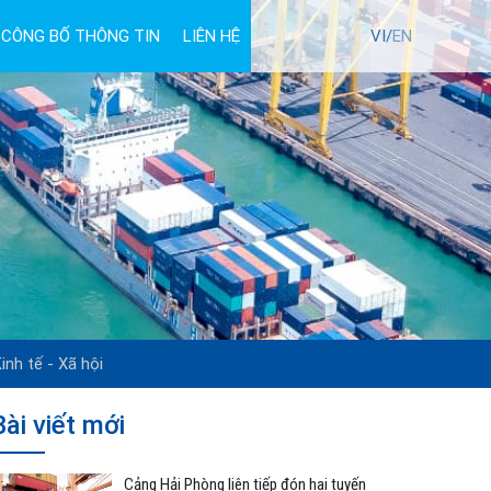
CÔNG BỐ THÔNG TIN
LIÊN HỆ
TUYỂN DỤNG
VI/
EN
inh tế - Xã hội
Bài viết mới
Cảng Hải Phòng liên tiếp đón hai tuyến