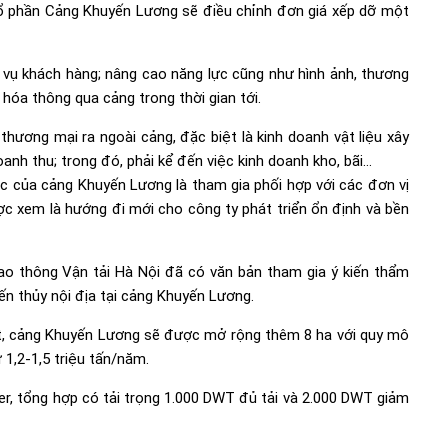
cổ phần Cảng Khuyến Lương sẽ điều chỉnh đơn giá xếp dỡ một
vụ khách hàng; nâng cao năng lực cũng như hình ảnh, thương
hóa thông qua cảng trong thời gian tới.
thương mại ra ngoài cảng, đặc biệt là kinh doanh vật liệu xây
anh thu; trong đó, phải kể đến việc kinh doanh kho, bãi…
 của cảng Khuyến Lương là tham gia phối hợp với các đơn vị
được xem là hướng đi mới cho công ty phát triển ổn định và bền
ao thông Vận tải Hà Nội đã có văn bản tham gia ý kiến thẩm
n thủy nội địa tại cảng Khuyến Lương.
iết, cảng Khuyến Lương sẽ được mở rộng thêm 8 ha với quy mô
 1,2-1,5 triệu tấn/năm.
er, tổng hợp có tải trọng 1.000 DWT đủ tải và 2.000 DWT giảm