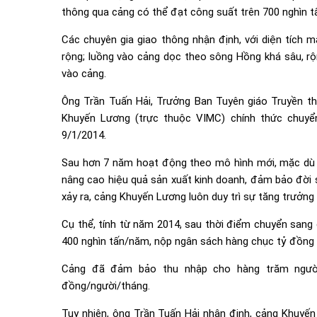
thông qua cảng có thể đạt công suất trên 700 nghìn 
Các chuyên gia giao thông nhận định, với diện tích 
rộng; luồng vào cảng dọc theo sông Hồng khá sâu, rộn
vào cảng.
Ông Trần Tuấn Hải, Trưởng Ban Tuyên giáo Truyền th
Khuyến Lương (trực thuộc VIMC) chính thức chuy
9/1/2014.
Sau hơn 7 năm hoạt động theo mô hình mới, mặc dù
nâng cao hiệu quả sản xuất kinh doanh, đảm bảo đời 
xảy ra, cảng Khuyến Lương luôn duy trì sự tăng trưởng v
Cụ thể, tính từ năm 2014, sau thời điểm chuyển sang
400 nghìn tấn/năm, nộp ngân sách hàng chục tỷ đồng
Cảng đã đảm bảo thu nhập cho hàng trăm người 
đồng/người/tháng.
Tuy nhiên, ông Trần Tuấn Hải nhận định, cảng Khuyế