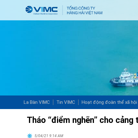
La Bàn VIMC
Tin VIMC
Hoạt động đoàn thể xã hội
Tháo “điểm nghẽn” cho cảng t
5/04/21 9:14 AM