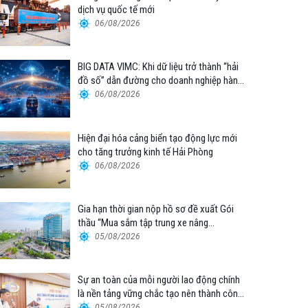
dịch vụ quốc tế mới
06/08/2026
BIG DATA VIMC: Khi dữ liệu trở thành “hải
đồ số” dẫn đường cho doanh nghiệp hàng
hải
06/08/2026
Hiện đại hóa cảng biển tạo động lực mới
cho tăng trưởng kinh tế Hải Phòng
06/08/2026
Gia hạn thời gian nộp hồ sơ đề xuất Gói
thầu “Mua sắm tập trung xe nâng
container thuộc Tổng công ty Hàng hải
05/08/2026
Việt Nam – CTCP”
Sự an toàn của mỗi người lao động chính
là nền tảng vững chắc tạo nên thành công
của Cảng Đà Nẵng
05/08/2026