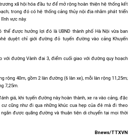
 trương xã hội hóa đầu tư để mở rộng hoàn thiện hệ thống kết
ạch; trong đó có hệ thống cảng thủy nội địa nhằm phát triển
lĩnh vực này.
ó thể được hưởng lợi đó là UBND thành phố Hà Nội vừa ban
phê duyệt chỉ giới đường đỏ tuyến đường vào cảng Khuyến
o với đường Vành đai 3, điểm cuối giao với đường quy hoạch
g rộng 40m, gồm 2 làn đường (6 làn xe), mỗi làn rộng 11,25m;
ng 7,25m.
h giá, khi tuyến đường này hoàn thành, xe ra vào cảng, đặc
ân cư cũng như đi qua những khúc cua hẹp của đê mà đi theo
t ngắn được quãng đường và thuận tiện di chuyển tại mọi thời
Bnews/TTXVN