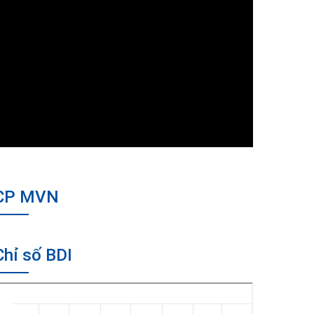
CP MVN
Chỉ số BDI