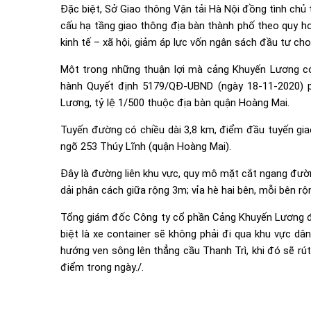
Đặc biệt, Sở Giao thông Vận tải Hà Nội đồng tình chủ
cấu hạ tầng giao thông địa bàn thành phố theo quy ho
kinh tế – xã hội, giảm áp lực vốn ngân sách đầu tư cho 
Một trong những thuận lợi mà cảng Khuyến Lương c
hành Quyết định 5179/QĐ-UBND (ngày 18-11-2020) 
Lương, tỷ lệ 1/500 thuộc địa bàn quận Hoàng Mai.
Tuyến đường có chiều dài 3,8 km, điểm đầu tuyến gia
ngõ 253 Thúy Lĩnh (quận Hoàng Mai).
Đây là đường liên khu vực, quy mô mặt cắt ngang đườn
dải phân cách giữa rộng 3m; vỉa hè hai bên, mỗi bên rộ
Tổng giám đốc Công ty cổ phần Cảng Khuyến Lương đán
biệt là xe container sẽ không phải đi qua khu vực d
hướng ven sông lên thẳng cầu Thanh Trì, khi đó sẽ rú
điểm trong ngày./.