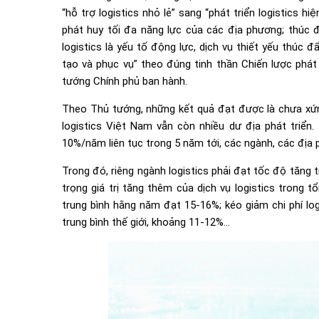
“hỗ trợ logistics nhỏ lẻ” sang “phát triển logistics 
phát huy tối đa năng lực của các địa phương; thúc đẩ
logistics là yếu tố động lực, dịch vụ thiết yếu thúc đẩ
tạo và phục vụ” theo đúng tinh thần Chiến lược phát 
tướng Chính phủ ban hành.
Theo Thủ tướng, những kết quả đạt được là chưa xứng t
logistics Việt Nam vẫn còn nhiều dư địa phát triển
10%/năm liên tục trong 5 năm tới, các ngành, các địa 
Trong đó, riêng ngành logistics phải đạt tốc độ tăng t
trọng giá trị tăng thêm của dịch vụ logistics trong
trung bình hằng năm đạt 15-16%; kéo giảm chi phí l
trung bình thế giới, khoảng 11-12%…