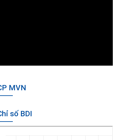
CP MVN
Chỉ số BDI