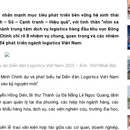
, nhấn mạnh mục tiêu phát triển bền vững hệ sinh thái
h – Số – Cạnh tranh – Hiệu quả”, với tinh thần “nhìn xa
thành trung tâm dịch vụ logistics hàng đầu khu vực Đông
Chính chỉ rõ 8 nhiệm vụ chung, quan trọng và các nhiệm
để phát triển ngành logistics Việt Nam.
u dự Diễn đàn Logistics Việt Nam 2025 – Ảnh: VGP/Nhật Bắc
Minh Chính dự và phát biểu tại Diễn đàn Logistics Việt Nam
 vào kỷ nguyên mới”.
ễn Hồng Diên, Bí thư Thành ủy Đà Nẵng Lê Ngọc Quang; lãnh
 quan quản lý tại địa phương, các hiệp hội ngành hàng, các
p khẩu hàng hóa, dịch vụ, các viện nghiên cứu, trường đại học,
ến lễ trao văn kiện hợp tác giữa các cơ quan, doanh nghiệp;