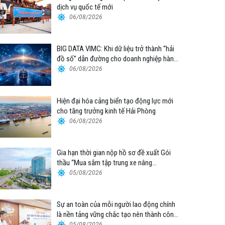
dịch vụ quốc tế mới
06/08/2026
BIG DATA VIMC: Khi dữ liệu trở thành “hải
đồ số” dẫn đường cho doanh nghiệp hàng
hải
06/08/2026
Hiện đại hóa cảng biển tạo động lực mới
cho tăng trưởng kinh tế Hải Phòng
06/08/2026
Gia hạn thời gian nộp hồ sơ đề xuất Gói
thầu “Mua sắm tập trung xe nâng
container thuộc Tổng công ty Hàng hải
05/08/2026
Việt Nam – CTCP”
Sự an toàn của mỗi người lao động chính
là nền tảng vững chắc tạo nên thành công
của Cảng Đà Nẵng
05/08/2026