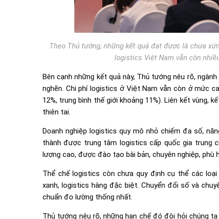
Theo Thủ tướng, những kết quả đạt được là chưa xứng t
logistics Việt Nam vẫn còn nhiề
Bên cạnh những kết quả này, Thủ tướng nêu rõ, ngành 
nghẽn. Chi phí logistics ở Việt Nam vẫn còn ở mức ca
12%, trung bình thế giới khoảng 11%). Liên kết vùng, k
thiên tai.
Doanh nghiệp logistics quy mô nhỏ chiếm đa số, năng
thành được trung tâm logistics cấp quốc gia trung 
lượng cao, được đào tạo bài bản, chuyên nghiệp, phù h
Thể chế logistics còn chưa quy định cụ thể các loại 
xanh, logistics hàng đặc biệt. Chuyển đổi số và chuy
chuẩn đo lường thống nhất.
Thủ tướng nêu rõ, những hạn chế đó đòi hỏi chúng ta 