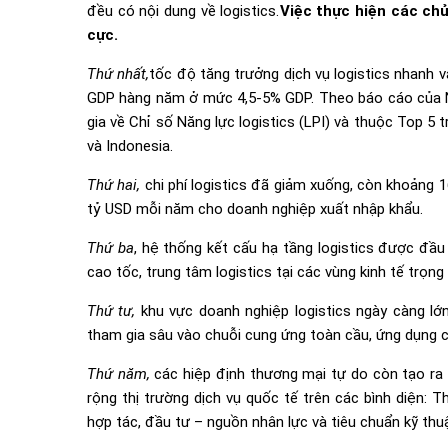
đều có nội dung về logistics.
Việc thực hiện các chủ
cực.
Thứ nhất,
tốc độ tăng trưởng dịch vụ logistics nhanh 
GDP hàng năm ở mức 4,5-5% GDP. Theo báo cáo của N
gia về Chỉ số Năng lực logistics (LPI) và thuộc Top 5
và Indonesia.
Thứ hai,
chi phí logistics đã giảm xuống, còn khoảng
tỷ USD mỗi năm cho doanh nghiệp xuất nhập khẩu.
Thứ ba
, hệ thống kết cấu hạ tầng logistics được đầu
cao tốc, trung tâm logistics tại các vùng kinh tế trọ
Thứ tư,
khu vực doanh nghiệp logistics ngày càng lớ
tham gia sâu vào chuỗi cung ứng toàn cầu, ứng dụng c
Thứ năm,
các hiệp định thương mại tự do còn tạo ra 
rộng thị trường dịch vụ quốc tế trên các bình diện: 
hợp tác, đầu tư – nguồn nhân lực và tiêu chuẩn kỹ thu