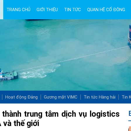
TRANG CHỦ
GIỚI THIỆU
TIN TỨC
QUAN HỆ CỔ ĐÔNG
Hoạt động Đảng
Gương mặt VIMC
Tin tức Hàng hải
Tin K
thành trung tâm dịch vụ logistics
và thế giới