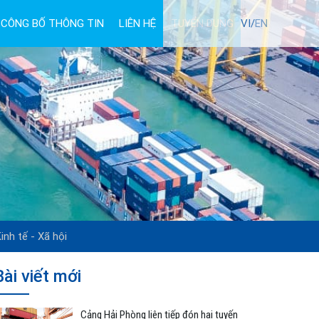
CÔNG BỐ THÔNG TIN
LIÊN HỆ
TUYỂN DỤNG
VI/
EN
inh tế - Xã hội
Bài viết mới
Cảng Hải Phòng liên tiếp đón hai tuyến