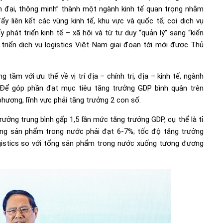
hiện đại, thông minh” thành một ngành kinh tế quan trọng nhằm
y liên kết các vùng kinh tế, khu vực và quốc tế; coi dịch vụ
y phát triển kinh tế – xã hội và từ tư duy “quản lý” sang “kiến
triển dịch vụ logistics Việt Nam giai đoạn tới mới được Thủ
ầm với ưu thế về vị trí địa – chính trị, địa – kinh tế, ngành
. Để góp phần đạt mục tiêu tăng trưởng GDP bình quân trên
phương, lĩnh vực phải tăng trưởng 2 con số.
rưởng trung bình gấp 1,5 lần mức tăng trưởng GDP, cụ thể là tỉ
 tổng sản phẩm trong nước phải đạt 6-7%; tốc độ tăng trưởng
ogistics so với tổng sản phẩm trong nước xuống tương đương