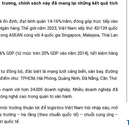
 trương, chính sách này đã mang lại những kết quả tích
và ổn định, đạt bình quân 14-16%/năm, đóng góp trực tiếp vào
gân hàng Thế giới năm 2023, Việt Nam xếp thứ 43/139 quốc
 trong ASEAN cùng với 4 quốc gia Singapore, Malaysia, Thái Lan
 16% GDP (từ mức trên 20% GDP vào năm 2014), tiết kiệm hàng
 tư đồng bộ, đặc biệt là mạng lưới cảng biển, sân bay, đường
ng điểm như: TPHCM, Hải Phòng, Quảng Ninh, Đà Nẵng, Cần Thơ.
n mạnh với hơn 34.000 doanh nghiệp. Nhiều doanh nghiệp đã
ông nghệ cao trong quản trị vận hành.
môi trường thuận lợi để logistics Việt Nam hội nhập sâu, mở
Thị trường – hạ tầng (theo chuẩn quốc tế) – chuỗi cung ứng –
ật quốc tế.