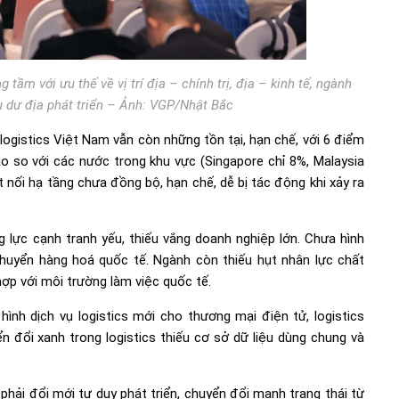
ầm với ưu thế về vị trí địa – chính trị, địa – kinh tế, ngành
u dư địa phát triển – Ảnh: VGP/Nhật Bắc
logistics Việt Nam vẫn còn những tồn tại, hạn chế, với 6 điểm
o so với các nước trong khu vực (Singapore chỉ 8%, Malaysia
ết nối hạ tầng chưa đồng bộ, hạn chế, dễ bị tác động khi xảy ra
 lực cạnh tranh yếu, thiếu vắng doanh nghiệp lớn. Chưa hình
chuyển hàng hoá quốc tế. Ngành còn thiếu hụt nhân lực chất
ợp với môi trường làm việc quốc tế.
hình dịch vụ logistics mới cho thương mại điện tử, logistics
ển đổi xanh trong logistics thiếu cơ sở dữ liệu dùng chung và
phải đổi mới tư duy phát triển, chuyển đổi mạnh trạng thái từ