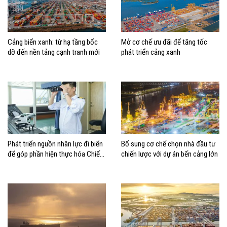
Cảng biển xanh: từ hạ tầng bốc
Mở cơ chế ưu đãi để tăng tốc
dỡ đến nền tảng cạnh tranh mới
phát triển cảng xanh
Phát triển nguồn nhân lực đi biển
Bổ sung cơ chế chọn nhà đầu tư
để góp phần hiện thực hóa Chiến
chiến lược với dự án bến cảng lớn
lược biển Việt Nam