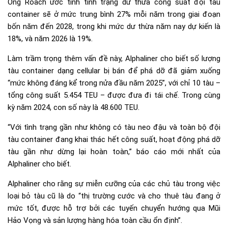
Ông Roach ước tính tình trạng dư thừa công suất đội tàu
container sẽ ở mức trung bình 27% mỗi năm trong giai đoạn
bốn năm đến 2028, trong khi mức dư thừa năm nay dự kiến là
18%, và năm 2026 là 19%.
Làm trầm trọng thêm vấn đề này, Alphaliner cho biết số lượng
tàu container dạng cellular bị bán để phá dỡ đã giảm xuống
“mức không đáng kể trong nửa đầu năm 2025”, với chỉ 10 tàu –
tổng công suất 5.454 TEU – được đưa đi tái chế. Trong cùng
kỳ năm 2024, con số này là 48.600 TEU.
“Với tình trạng gần như không có tàu neo đậu và toàn bộ đội
tàu container đang khai thác hết công suất, hoạt động phá dỡ
tàu gần như dừng lại hoàn toàn,” báo cáo mới nhất của
Alphaliner cho biết.
Alphaliner cho rằng sự miễn cưỡng của các chủ tàu trong việc
loại bỏ tàu cũ là do “thị trường cước và cho thuê tàu đang ở
mức tốt, được hỗ trợ bởi các tuyến chuyển hướng qua Mũi
Hảo Vọng và sản lượng hàng hóa toàn cầu ổn định”.