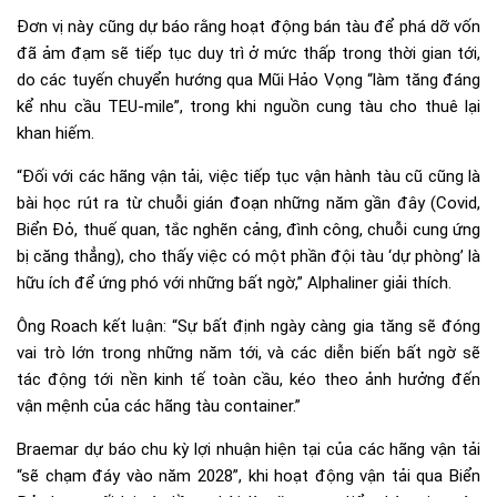
Đơn vị này cũng dự báo rằng hoạt động bán tàu để phá dỡ vốn
đã ảm đạm sẽ tiếp tục duy trì ở mức thấp trong thời gian tới,
do các tuyến chuyển hướng qua Mũi Hảo Vọng “làm tăng đáng
kể nhu cầu TEU-mile”, trong khi nguồn cung tàu cho thuê lại
khan hiếm.
“Đối với các hãng vận tải, việc tiếp tục vận hành tàu cũ cũng là
bài học rút ra từ chuỗi gián đoạn những năm gần đây (Covid,
Biển Đỏ, thuế quan, tắc nghẽn cảng, đình công, chuỗi cung ứng
bị căng thẳng), cho thấy việc có một phần đội tàu ‘dự phòng’ là
hữu ích để ứng phó với những bất ngờ,” Alphaliner giải thích.
Ông Roach kết luận: “Sự bất định ngày càng gia tăng sẽ đóng
vai trò lớn trong những năm tới, và các diễn biến bất ngờ sẽ
tác động tới nền kinh tế toàn cầu, kéo theo ảnh hưởng đến
vận mệnh của các hãng tàu container.”
Braemar dự báo chu kỳ lợi nhuận hiện tại của các hãng vận tải
“sẽ chạm đáy vào năm 2028”, khi hoạt động vận tải qua Biển