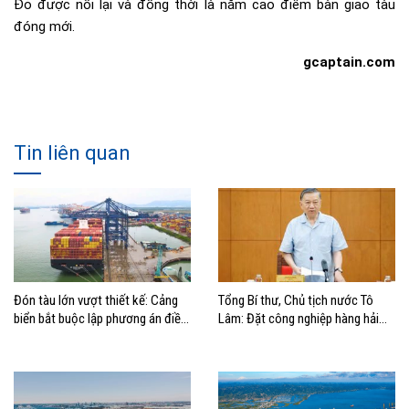
Đỏ được nối lại và đồng thời là năm cao điểm bàn giao tàu
đóng mới.
gcaptain.com
Tin liên quan
Đón tàu lớn vượt thiết kế: Cảng
Tổng Bí thư, Chủ tịch nước Tô
biển bắt buộc lập phương án điều
Lâm: Đặt công nghiệp hàng hải
động, đánh giá rủi ro
đúng vị trí trong chiến lược xây
dựng Việt Nam trở thành quốc gia
biển mạnh