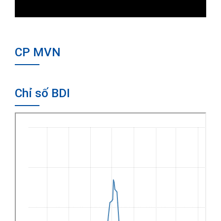
CP MVN
Chỉ số BDI