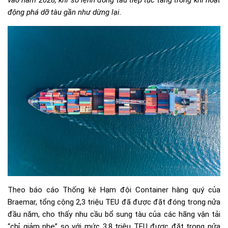
vào năm 2028, khi sổ lệnh đóng tàu tiếp tục tăng trong khi hoạt
động phá dỡ tàu gần như dừng lại.
Theo báo cáo Thống kê Hạm đội Container hàng quý của
Braemar, tổng cộng 2,3 triệu TEU đã được đặt đóng trong nửa
đầu năm, cho thấy nhu cầu bổ sung tàu của các hãng vận tải
“chỉ giảm nhẹ” so với mức 3,8 triệu TEU được đặt trong nửa