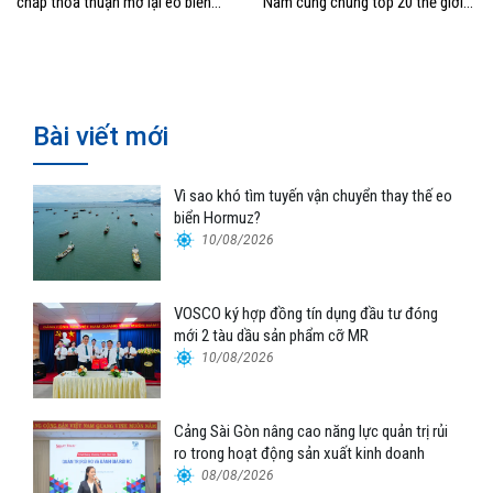
chấp thỏa thuận mở lại eo biển
Nam cùng chung tốp 20 thế giới
Hormuz
về hiệu suất
Bài viết mới
Vì sao khó tìm tuyến vận chuyển thay thế eo
biển Hormuz?
10/08/2026
VOSCO ký hợp đồng tín dụng đầu tư đóng
mới 2 tàu dầu sản phẩm cỡ MR
10/08/2026
Cảng Sài Gòn nâng cao năng lực quản trị rủi
ro trong hoạt động sản xuất kinh doanh
08/08/2026