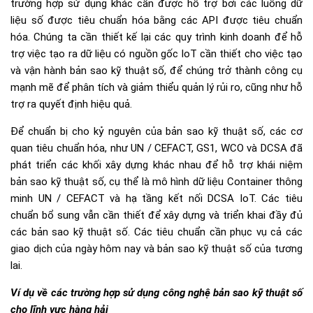
trường hợp sử dụng khác cần được hỗ trợ bởi các luồng dữ
liệu số được tiêu chuẩn hóa bằng các API được tiêu chuẩn
hóa. Chúng ta cần thiết kế lại các quy trình kinh doanh để hỗ
trợ việc tạo ra dữ liệu có nguồn gốc IoT cần thiết cho việc tạo
và vận hành bản sao kỹ thuật số, để chúng trở thành công cụ
mạnh mẽ để phân tích và giảm thiểu quản lý rủi ro, cũng như hỗ
trợ ra quyết định hiệu quả.
Để chuẩn bị cho kỷ nguyên của bản sao kỹ thuật số, các cơ
quan tiêu chuẩn hóa, như UN / CEFACT, GS1, WCO và DCSA đã
phát triển các khối xây dựng khác nhau để hỗ trợ khái niệm
bản sao kỹ thuật số, cụ thể là mô hình dữ liệu Container thông
minh UN / CEFACT và hạ tầng kết nối DCSA IoT. Các tiêu
chuẩn bổ sung vẫn cần thiết để xây dựng và triển khai đầy đủ
các bản sao kỹ thuật số. Các tiêu chuẩn cần phục vụ cả các
giao dịch của ngày hôm nay và bản sao kỹ thuật số của tương
lai.
Ví dụ về các trường hợp sử dụng công nghệ bản sao kỹ thuật số
cho lĩnh vực hàng hải