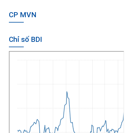
CP MVN
Chỉ số BDI