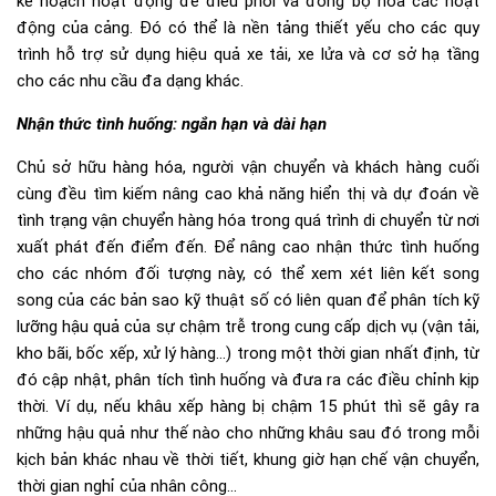
kế hoạch hoạt động để điều phối và đồng bộ hóa các hoạt
động của cảng. Đó có thể là nền tảng thiết yếu cho các quy
trình hỗ trợ sử dụng hiệu quả xe tải, xe lửa và cơ sở hạ tầng
cho các nhu cầu đa dạng khác.
Nhận thức tình huống: ngắn hạn và dài hạn
Chủ sở hữu hàng hóa, người vận chuyển và khách hàng cuối
cùng đều tìm kiếm nâng cao khả năng hiển thị và dự đoán về
tình trạng vận chuyển hàng hóa trong quá trình di chuyển từ nơi
xuất phát đến điểm đến. Để nâng cao nhận thức tình huống
cho các nhóm đối tượng này, có thể xem xét liên kết song
song của các bản sao kỹ thuật số có liên quan để phân tích kỹ
lưỡng hậu quả của sự chậm trễ trong cung cấp dịch vụ (vận tải,
kho bãi, bốc xếp, xử lý hàng…) trong một thời gian nhất định, từ
đó cập nhật, phân tích tình huống và đưa ra các điều chỉnh kịp
thời. Ví dụ, nếu khâu xếp hàng bị chậm 15 phút thì sẽ gây ra
những hậu quả như thế nào cho những khâu sau đó trong mỗi
kịch bản khác nhau về thời tiết, khung giờ hạn chế vận chuyển,
thời gian nghỉ của nhân công…