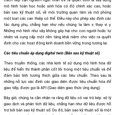
Cách tiếp cận nghiêm ngặt nhất để ra quyết định là xây dựng
mô hình toán học hoặc sinh hóa có độ chính xác cao, hoặc
bản sao kỹ thuật số, về môi trường quan tâm và mô phỏng
một loạt các can thiệp có thể. Điều này cho phép xác định các
tác dụng phụ, chẳng hạn như nếu chúng ta làm x thay vì y.
Những mô hình như vậy không gây hại cho con người hoặc tự
nhiên và cung cấp một nền tảng khái niệm cho việc ra quyết
định cho các hoạt động kinh doanh bền vững trong tương lai.
Các tiêu chuẩn áp dụng digital twin (Bản sao kỹ thuật số)
Theo truyền thống, các nhà kinh tế sử dụng mô hình hóa dữ
liệu để hiển thị thành phần cốt lõi trong một tiêu chuẩn và để
đảm bảo tính tương thích giữa các tiêu chuẩn. Theo sau là
những nỗ lực xác định các giao diện được tiêu chuẩn hóa để
giao tiếp, được gọi là API (Giao diện giao thức ứng dụng).
Bây giờ, chúng ta cần nhận ra rằng dữ liệu có vai trò kép: xử lý
giao dịch và phân tích dữ liệu, chẳng hạn như dữ liệu được hỗ
trợ bởi bản sao kỹ thuật số. Do đó, bản sao kỹ thuật số là một