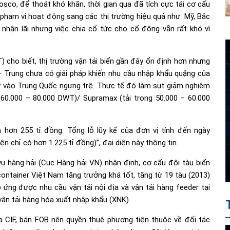
Vosco, để thoát khó khăn, thời gian qua đã tích cực tái cơ cấu
 phạm vi hoạt động sang các thị trường hiệu quả như: Mỹ, Bắc
i nhận lãi nhưng việc chia cổ tức cho cổ đông vẫn rất khó vì
) cho biết, thị trường vận tải biển gần đây ổn định hơn nhưng
 Trung chưa có giải pháp khiến nhu cầu nhập khẩu quặng của
ỹ vào Trung Quốc ngưng trệ. Thực tế đó làm sụt giảm nghiêm
 60.000 – 80.000 DWT)/ Supramax (tải trọng 50.000 – 60.000
 hơn 255 tỉ đồng. Tổng lỗ lũy kế của đơn vị tính đến ngày
n chỉ có hơn 1.225 tỉ đồng)”, đại diện này thông tin.
ụ hàng hải (Cục Hàng hải VN) nhận định, cơ cấu đội tàu biển
 container Việt Nam tăng trưởng khá tốt, tăng từ 19 tàu (2013)
p ứng được nhu cầu vận tải nội địa và vận tải hàng feeder tại
ận tải hàng hóa xuất nhập khẩu (XNK).
 CIF, bán FOB nên quyền thuê phương tiện thuộc về đối tác