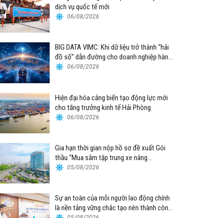
dịch vụ quốc tế mới
06/08/2026
BIG DATA VIMC: Khi dữ liệu trở thành “hải
đồ số” dẫn đường cho doanh nghiệp hàng
hải
06/08/2026
Hiện đại hóa cảng biển tạo động lực mới
cho tăng trưởng kinh tế Hải Phòng
06/08/2026
Gia hạn thời gian nộp hồ sơ đề xuất Gói
thầu “Mua sắm tập trung xe nâng
container thuộc Tổng công ty Hàng hải
05/08/2026
Việt Nam – CTCP”
Sự an toàn của mỗi người lao động chính
là nền tảng vững chắc tạo nên thành công
của Cảng Đà Nẵng
05/08/2026