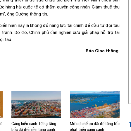
g, trang thiết bị để sửa chữa tàu biển mà Việt Nam chưa sản
c hàng hải quốc tế có thẩm quyền công nhận; Giảm thuế thu
ăm”, ông Cường thông tin.
biển hiện nay là không đủ năng lực tài chính để đầu tư đội tàu
tranh. Do đó, Chính phủ cần nghiên cứu giải pháp hỗ trợ tài
ội tàu.
Báo Giao thông
Tô
Cảng biển xanh: từ hạ tầng
Mở cơ chế ưu đãi để tăng tốc
bốc dỡ đến nền tảng cạnh
phát triển cảng xanh