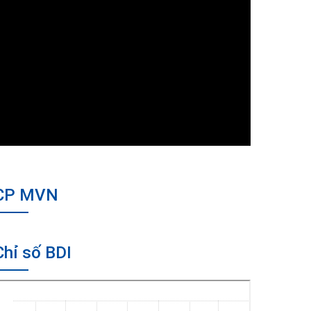
CP MVN
Chỉ số BDI