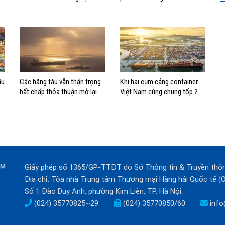
tranh mới
ầu
Các hãng tàu vẫn thận trọng
Khi hai cụm cảng container
bất chấp thỏa thuận mở lại
Việt Nam cùng chung tốp 20
eo biển Hormuz
thế giới về hiệu suất
Giấy phép số 1365/GP-TTĐT do Sở Thông tin & Truyền thô
Địa chỉ: Tòa nhà Trung tâm Thương mại Hàng hải Quốc tế 
Số 1 Đào Duy Anh, phường Kim Liên, TP. Hà Nội.
(024) 35770825~29
(024) 35770850/60
info