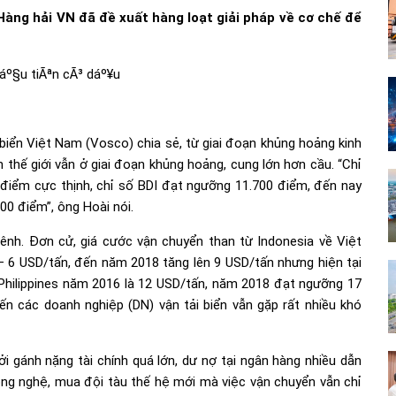
àng hải VN đã đề xuất hàng loạt giải pháp về cơ chế để
biển Việt Nam (Vosco) chia sẻ, từ giai đoạn khủng hoảng kinh
ển thế giới vẫn ở giai đoạn khủng hoảng, cung lớn hơn cầu. “Chỉ
 điểm cực thịnh, chỉ số BDI đạt ngưỡng 11.700 điểm, đến nay
00 điểm”, ông Hoài nói.
ênh. Đơn cử, giá cước vận chuyển than từ Indonesia về Việt
 – 6 USD/tấn, đến năm 2018 tăng lên 9 USD/tấn nhưng hiện tại
Philippines năm 2016 là 12 USD/tấn, năm 2018 đạt ngưỡng 17
ến các doanh nghiệp (DN) vận tải biển vẫn gặp rất nhiều khó
 gánh nặng tài chính quá lớn, dư nợ tại ngân hàng nhiều dẫn
ông nghệ, mua đội tàu thế hệ mới mà việc vận chuyển vẫn chỉ