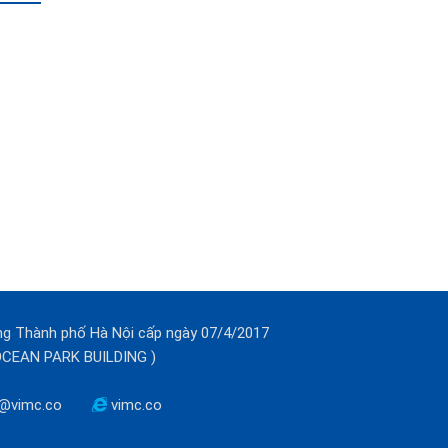
ng Thành phố Hà Nội cấp ngày 07/4/2017
(OCEAN PARK BUILDING )
@vimc.co
vimc.co