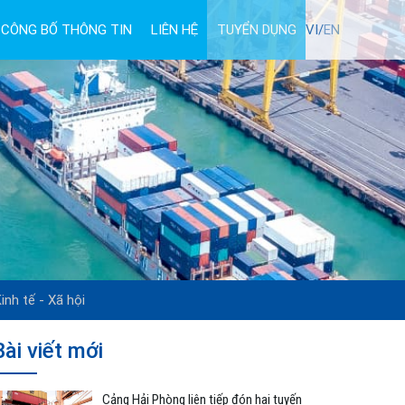
CÔNG BỐ THÔNG TIN
LIÊN HỆ
TUYỂN DỤNG
VI/
EN
inh tế - Xã hội
Bài viết mới
Cảng Hải Phòng liên tiếp đón hai tuyến