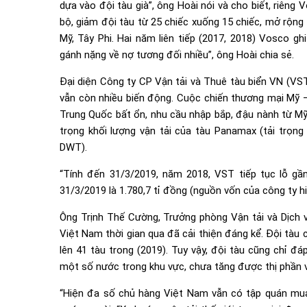
dựa vào đội tàu già”, ông Hoài nói và cho biết, riêng 
bộ, giảm đội tàu từ 25 chiếc xuống 15 chiếc, mở rộng
Mỹ, Tây Phi. Hai năm liên tiếp (2017, 2018) Vosco gh
gánh nặng về nợ tương đối nhiều”, ông Hoài chia sẻ.
Đại diện Công ty CP Vận tải và Thuê tàu biển VN (VST
vẫn còn nhiều biến động. Cuộc chiến thương mại Mỹ –
Trung Quốc bất ổn, nhu cầu nhập bắp, đậu nành từ M
trọng khối lượng vận tải của tàu Panamax (tải trọng
DWT).
“Tính đến 31/3/2019, năm 2018, VST tiếp tục lỗ gần
31/3/2019 là 1.780,7 tỉ đồng (nguồn vốn của công ty hiệ
Ông Trịnh Thế Cường, Trưởng phòng Vận tải và Dịch v
Việt Nam thời gian qua đã cải thiện đáng kể. Đội tàu
lên 41 tàu trong (2019). Tuy vậy, đội tàu cũng chỉ đá
một số nước trong khu vực, chưa tăng được thị phần v
“Hiện đa số chủ hàng Việt Nam vẫn có tập quán mua