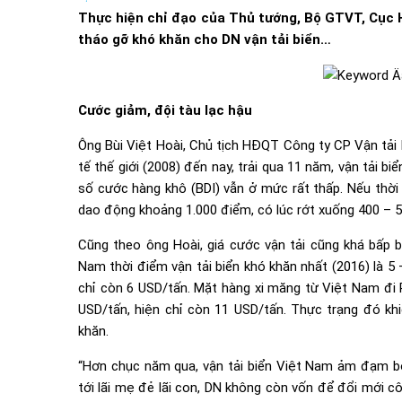
Thực hiện chỉ đạo của Thủ tướng, Bộ GTVT, Cục H
tháo gỡ khó khăn cho DN vận tải biển…
Cước giảm, đội tàu lạc hậu
Ông Bùi Việt Hoài, Chủ tịch HĐQT Công ty CP Vận tải 
tế thế giới (2008) đến nay, trải qua 11 năm, vận tải bi
số cước hàng khô (BDI) vẫn ở mức rất thấp. Nếu thời
dao động khoảng 1.000 điểm, có lúc rớt xuống 400 – 5
Cũng theo ông Hoài, giá cước vận tải cũng khá bấp b
Nam thời điểm vận tải biển khó khăn nhất (2016) là 5
chỉ còn 6 USD/tấn. Mặt hàng xi măng từ Việt Nam đi 
USD/tấn, hiện chỉ còn 11 USD/tấn. Thực trạng đó khi
khăn.
“Hơn chục năm qua, vận tải biển Việt Nam ảm đạm bởi
tới lãi mẹ đẻ lãi con, DN không còn vốn để đổi mới c