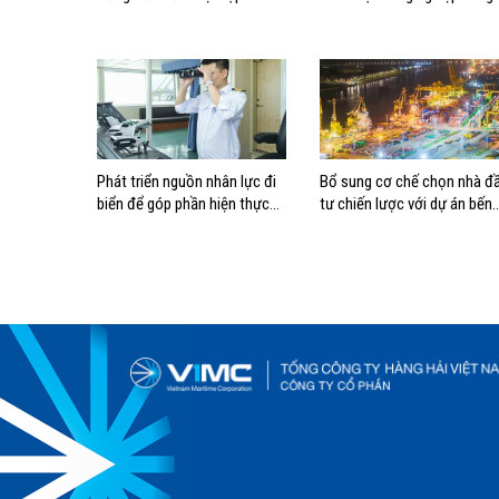
phương án điều động, đánh
hải đúng vị trí trong chiến
giá rủi ro
lược xây dựng Việt Nam trở
thành quốc gia biển mạnh
Phát triển nguồn nhân lực đi
Bổ sung cơ chế chọn nhà đ
biển để góp phần hiện thực
tư chiến lược với dự án bến
hóa Chiến lược biển Việt Nam
cảng lớn