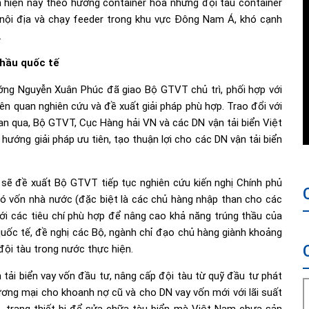
ạn hiện nay theo hướng container hóa nhưng đội tàu container
i nội địa và chạy feeder trong khu vực Đông Nam Á, khó cạnh
.
thầu quốc tế
ớng Nguyễn Xuân Phúc đã giao Bộ GTVT chủ trì, phối hợp với
iên quan nghiên cứu và đề xuất giải pháp phù hợp. Trao đổi với
ian qua, Bộ GTVT, Cục Hàng hải VN và các DN vận tải biển Việt
hướng giải pháp ưu tiên, tạo thuận lợi cho các DN vận tải biển
 sẽ đề xuất Bộ GTVT tiếp tục nghiên cứu kiến nghị Chính phủ
ó vốn nhà nước (đặc biệt là các chủ hàng nhập than cho các
ới các tiêu chí phù hợp để nâng cao khả năng trúng thầu của
 quốc tế, đề nghị các Bộ, ngành chỉ đạo chủ hàng giành khoảng
đội tàu trong nước thực hiện.
 tải biển vay vốn đầu tư, nâng cấp đội tàu từ quỹ đầu tư phát
ơng mại cho khoanh nợ cũ và cho DN vay vốn mới với lãi suất