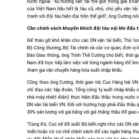
nước ngoài. “Xu hướng vận tải thế giới trong giai đo
của Việt Nam hầu hết là tàu cũ, nhỏ, chủ yếu vận tả
tranh với đội tàu hiện đại trên thế giới”, ông Cường nói
Cần chính sách khuyến khích đội tàu nội khi đấu 
Để tháo gỡ khó khăn cho các DN vận tải biển, Thủ tư
Bộ Công thương, Bộ Tài chính và các cơ quan, đơn vị l
Báo Giao thông, ông Trịnh Thế Cường cho biết, thời g
Nam đã trực tiếp làm việc với từng ngành hàng để tìm 
tham gia vận chuyển hàng hóa xuất nhập khẩu.
Cũng theo ông Cường, thời gian tới, Cục Hàng hải VN
chỉ đạo các tập đoàn, Tổng công ty xuất nhập khẩu c
nhà máy nhiệt điện) thực hiện đấu thầu trong nước v
DN vận tải biển VN. Đối với trường hợp phải đấu thầu
30% sản lượng với giá bằng với giá thắng thầu để giao 
“Cùng đó, Cục sẽ đề xuất Bộ kiến nghị cho các DN vận
triển hoặc có cơ chế chính sách để các ngân hàng thư