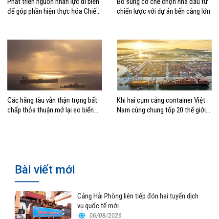
Phát triển nguồn nhân lực đi biển
Bổ sung cơ chế chọn nhà đầu tư
để góp phần hiện thực hóa Chiến
chiến lược với dự án bến cảng lớn
lược biển Việt Nam
Các hãng tàu vẫn thận trọng bất
Khi hai cụm cảng container Việt
chấp thỏa thuận mở lại eo biển
Nam cùng chung tốp 20 thế giới
Hormuz
về hiệu suất
Bài viết mới
Cảng Hải Phòng liên tiếp đón hai tuyến dịch
vụ quốc tế mới
06/08/2026