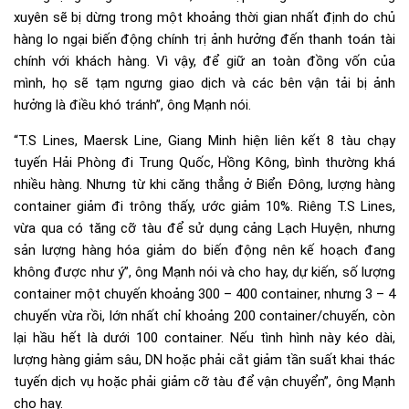
xuyên sẽ bị dừng trong một khoảng thời gian nhất định do chủ
hàng lo ngại biến động chính trị ảnh hưởng đến thanh toán tài
chính với khách hàng. Vì vậy, để giữ an toàn đồng vốn của
mình, họ sẽ tạm ngưng giao dịch và các bên vận tải bị ảnh
hưởng là điều khó tránh”, ông Mạnh nói.
“T.S Lines, Maersk Line, Giang Minh hiện liên kết 8 tàu chạy
tuyến Hải Phòng đi Trung Quốc, Hồng Kông, bình thường khá
nhiều hàng. Nhưng từ khi căng thẳng ở Biển Đông, lượng hàng
container giảm đi trông thấy, ước giảm 10%. Riêng T.S Lines,
vừa qua có tăng cỡ tàu để sử dụng cảng Lạch Huyện, nhưng
sản lượng hàng hóa giảm do biến động nên kế hoạch đang
không được như ý”, ông Mạnh nói và cho hay, dự kiến, số lượng
container một chuyến khoảng 300 – 400 container, nhưng 3 – 4
chuyến vừa rồi, lớn nhất chỉ khoảng 200 container/chuyến, còn
lại hầu hết là dưới 100 container. Nếu tình hình này kéo dài,
lượng hàng giảm sâu, DN hoặc phải cắt giảm tần suất khai thác
tuyến dịch vụ hoặc phải giảm cỡ tàu để vận chuyển”, ông Mạnh
cho hay.