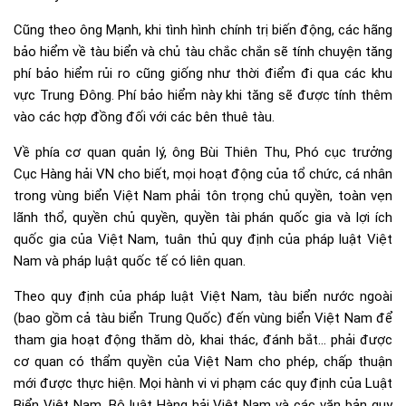
Cũng theo ông Mạnh, khi tình hình chính trị biến động, các hãng
bảo hiểm về tàu biển và chủ tàu chắc chắn sẽ tính chuyện tăng
phí bảo hiểm rủi ro cũng giống như thời điểm đi qua các khu
vực Trung Đông. Phí bảo hiểm này khi tăng sẽ được tính thêm
vào các hợp đồng đối với các bên thuê tàu.
Về phía cơ quan quản lý, ông Bùi Thiên Thu, Phó cục trưởng
Cục Hàng hải VN cho biết, mọi hoạt động của tổ chức, cá nhân
trong vùng biển Việt Nam phải tôn trọng chủ quyền, toàn vẹn
lãnh thổ, quyền chủ quyền, quyền tài phán quốc gia và lợi ích
quốc gia của Việt Nam, tuân thủ quy định của pháp luật Việt
Nam và pháp luật quốc tế có liên quan.
Theo quy định của pháp luật Việt Nam, tàu biển nước ngoài
(bao gồm cả tàu biển Trung Quốc) đến vùng biển Việt Nam để
tham gia hoạt động thăm dò, khai thác, đánh bắt… phải được
cơ quan có thẩm quyền của Việt Nam cho phép, chấp thuận
mới được thực hiện. Mọi hành vi vi phạm các quy định của Luật
Biển Việt Nam, Bộ luật Hàng hải Việt Nam và các văn bản quy