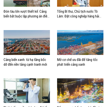
Đón tàu lớn vượt thiết kế: Cảng
Tổng Bí thư, Chủ tịch nước Tô
biển bắt buộc lập phương án điều
Lâm: Đặt công nghiệp hàng hải
động, đánh giá rủi ro
đúng vị trí trong chiến lược xây
dựng Việt Nam trở thành quốc gia
biển mạnh
Cảng biển xanh: từ hạ tầng bốc
Mở cơ chế ưu đãi để tăng tốc
dỡ đến nền tảng cạnh tranh mới
phát triển cảng xanh