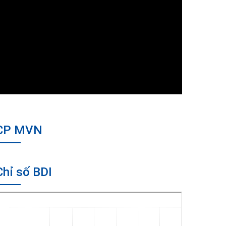
CP MVN
Chỉ số BDI