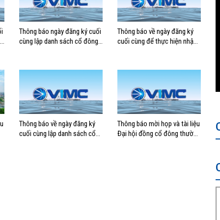
i
Thông báo ngày đăng ký cuối
Thông báo về ngày đăng ký
cùng lập danh sách cổ đông
cuối cùng để thực hiện nhận
có quyền tham dự ĐHĐCĐ
cổ tức năm 2023 bằng tiền
thường niên năm 2025
mặt
ệu
Thông báo về ngày đăng ký
Thông báo mời họp và tài liệu
cuối cùng lập danh sách cổ
Đại hội đồng cổ đông thường
đông có quyền tham dự
niên năm 2024 của Tổng
ĐHĐCĐ bất thường năm
công ty Hàng hải Việt Nam –
2024
CTCP