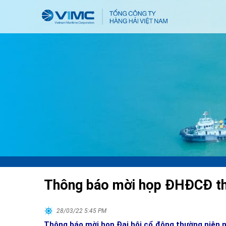
Thông báo mời họp ĐHĐCĐ th
28/03/22 5:45 PM
Thông báo mời họp Đại hội cổ đông thường niên