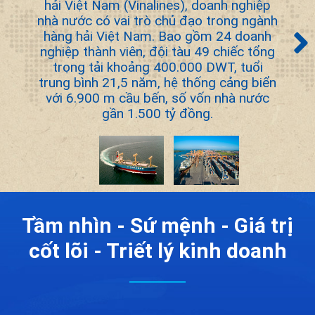
hải Việt Nam (Vinalines), doanh nghiệp
nhà nước có vai trò chủ đạo trong ngành
hàng hải Việt Nam. Bao gồm 24 doanh
nghiệp thành viên, đội tàu 49 chiếc tổng
trọng tải khoảng 400.000 DWT, tuổi
trung bình 21,5 năm, hệ thống cảng biển
với 6.900 m cầu bến, số vốn nhà nước
gần 1.500 tỷ đồng.
Tầm nhìn - Sứ mệnh - Giá trị
cốt lõi - Triết lý kinh doanh