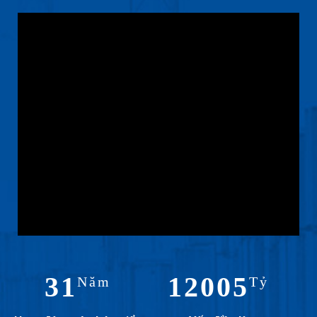
31
12005
Năm
Tỷ