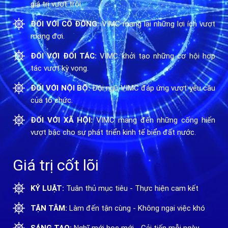
giá trị vượt trội.
ĐỐI VỚI CỔ ĐÔNG:
VIMC mang lại những lợi ích vượt
mong đợi.
ĐỐI VỚI ĐỐI TÁC:
VIMC khởi tạo những cơ hội hợp
tác vượt kỳ vọng.
ĐỐI VỚI NỘI BỘ:
Đội ngũ VIMC đáp ứng vượt yêu cầu
của tổ chức.
ĐỐI VỚI XÃ HỘI:
VIMC mang đến những cống hiến
vượt bậc cho sự phát triển kinh tế biển đất nước.
Giá trị cốt lõi
KỶ LUẬT:
Tuân thủ mục tiêu - Thực hiện cam kết
TẬN TÂM:
Làm đến tận cùng - Không ngại việc khó
SÁNG TẠO:
Nghĩ mới học mới - Cải tiến mỗi ngày