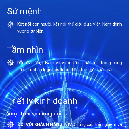
Sứ mệnh
Kết nối con người, kết nối thế giới, đưa Việt Nam thịnh
vượng từ biển.
Tầm nhìn
Dẫn đầu Việt Nam và vươn tầm châu lục trong cung
cấp giải pháp logistics toàn diện, trọn gói toàn cầu.
Triết lý kinh doanh
Vượt trên sự mong đợi
ĐỐI VỚI KHÁCH HÀNG:
VIMC cung cấp trải nghiệm và